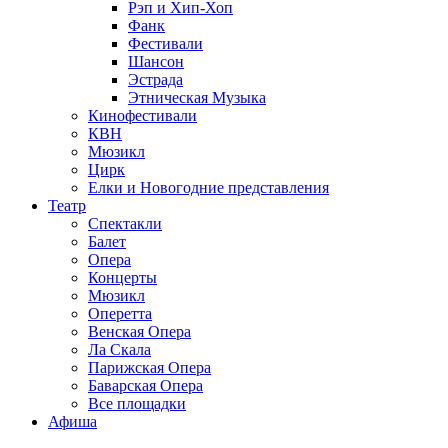
Рэп и Хип-Хоп
Фанк
Фестивали
Шансон
Эстрада
Этническая Музыка
Кинофестивали
КВН
Мюзикл
Цирк
Елки и Новогодние представления
Театр
Спектакли
Балет
Опера
Концерты
Мюзикл
Оперетта
Венская Опера
Ла Скала
Парижская Опера
Баварская Опера
Все площадки
Афиша