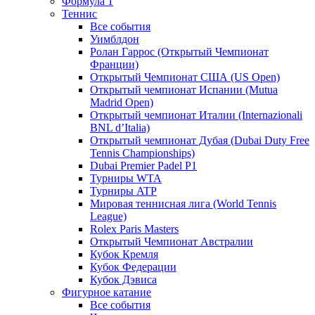
Формула 1
Теннис
Все события
Уимблдон
Ролан Гаррос (Открытый Чемпионат
Франции)
Открытый Чемпионат США (US Open)
Открытый чемпионат Испании (Mutua
Madrid Open)
Открытый чемпионат Италии (Internazionali
BNL d’Italia)
Открытый чемпионат Дубая (Dubai Duty Free
Tennis Championships)
Dubai Premier Padel P1
Турниры WTA
Турниры ATP
Мировая теннисная лига (World Tennis
League)
Rolex Paris Masters
Открытый Чемпионат Австралии
Кубок Кремля
Кубок Федерации
Кубок Дэвиса
Фигурное катание
Все события