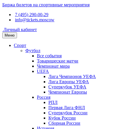
Биржа билетов на спортивные мероприятия
7 (495) 290-00-29
info@tickets.moscow
Личный кабинет
Меню
Спорт
Футбол
Все события
Товарищеские матчи
Чемпионат мира
UEFA
Лига Чемпионов УЕФА
Лига Европы УЕФА
Суперкубок УЕФА
Чемпионат Европы
Россия
РПЛ
Первая Лига ФНЛ
Суперкубок России
Кубок России
Сборная России
Испания