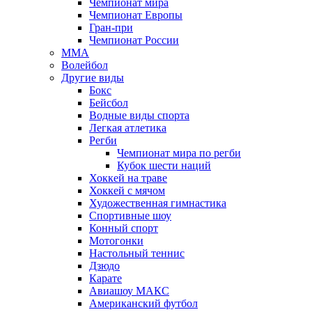
Чемпионат мира
Чемпионат Европы
Гран-при
Чемпионат России
MMA
Волейбол
Другие виды
Бокс
Бейсбол
Водные виды спорта
Легкая атлетика
Регби
Чемпионат мира по регби
Кубок шести наций
Хоккей на траве
Хоккей с мячом
Художественная гимнастика
Спортивные шоу
Конный спорт
Мотогонки
Настольный теннис
Дзюдо
Карате
Авиашоу МАКС
Американский футбол