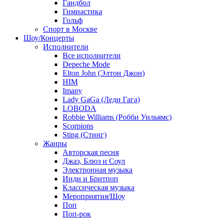
Гандбол
Гимнастика
Гольф
Спорт в Москве
Шоу/Концерты
Исполнители
Все исполнители
Depeche Mode
Elton John (Элтон Джон)
HIM
Imany
Lady GaGa (Леди Гага)
LOBODA
Robbie Williams (Робби Уильямс)
Scorpions
Sting (Стинг)
Жанры
Авторская песня
Джаз, Блюз и Соул
Электронная музыка
Инди и Бритпоп
Классическая музыка
Мероприятия/Шоу
Поп
Поп-рок