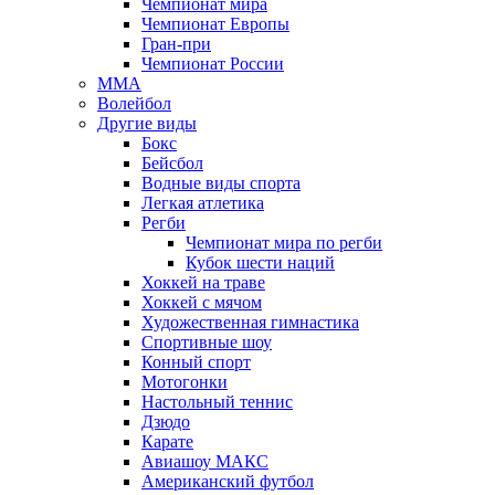
Чемпионат мира
Чемпионат Европы
Гран-при
Чемпионат России
MMA
Волейбол
Другие виды
Бокс
Бейсбол
Водные виды спорта
Легкая атлетика
Регби
Чемпионат мира по регби
Кубок шести наций
Хоккей на траве
Хоккей с мячом
Художественная гимнастика
Спортивные шоу
Конный спорт
Мотогонки
Настольный теннис
Дзюдо
Карате
Авиашоу МАКС
Американский футбол