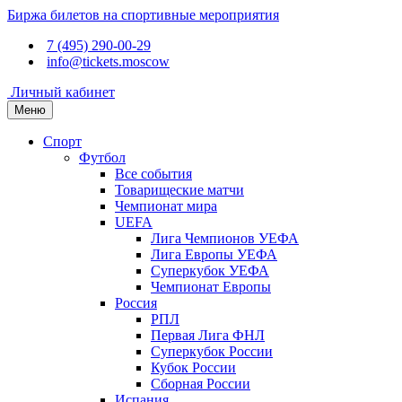
Биржа билетов на спортивные мероприятия
7 (495) 290-00-29
info@tickets.moscow
Личный кабинет
Меню
Спорт
Футбол
Все события
Товарищеские матчи
Чемпионат мира
UEFA
Лига Чемпионов УЕФА
Лига Европы УЕФА
Суперкубок УЕФА
Чемпионат Европы
Россия
РПЛ
Первая Лига ФНЛ
Суперкубок России
Кубок России
Сборная России
Испания