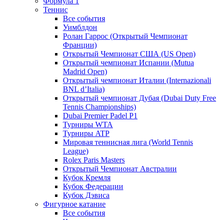
Формула 1
Теннис
Все события
Уимблдон
Ролан Гаррос (Открытый Чемпионат
Франции)
Открытый Чемпионат США (US Open)
Открытый чемпионат Испании (Mutua
Madrid Open)
Открытый чемпионат Италии (Internazionali
BNL d’Italia)
Открытый чемпионат Дубая (Dubai Duty Free
Tennis Championships)
Dubai Premier Padel P1
Турниры WTA
Турниры ATP
Мировая теннисная лига (World Tennis
League)
Rolex Paris Masters
Открытый Чемпионат Австралии
Кубок Кремля
Кубок Федерации
Кубок Дэвиса
Фигурное катание
Все события