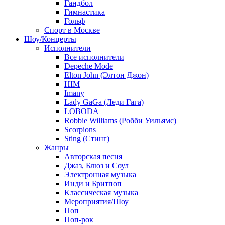
Гандбол
Гимнастика
Гольф
Спорт в Москве
Шоу/Концерты
Исполнители
Все исполнители
Depeche Mode
Elton John (Элтон Джон)
HIM
Imany
Lady GaGa (Леди Гага)
LOBODA
Robbie Williams (Робби Уильямс)
Scorpions
Sting (Стинг)
Жанры
Авторская песня
Джаз, Блюз и Соул
Электронная музыка
Инди и Бритпоп
Классическая музыка
Мероприятия/Шоу
Поп
Поп-рок