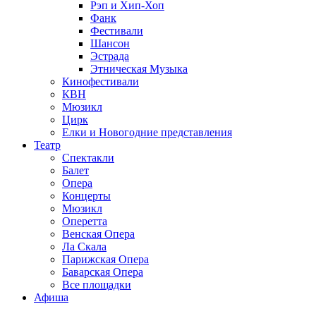
Рэп и Хип-Хоп
Фанк
Фестивали
Шансон
Эстрада
Этническая Музыка
Кинофестивали
КВН
Мюзикл
Цирк
Елки и Новогодние представления
Театр
Спектакли
Балет
Опера
Концерты
Мюзикл
Оперетта
Венская Опера
Ла Скала
Парижская Опера
Баварская Опера
Все площадки
Афиша