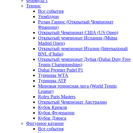
Формула 1
Теннис
Все события
Уимблдон
Ролан Гаррос (Открытый Чемпионат
Франции)
Открытый Чемпионат США (US Open)
Открытый чемпионат Испании (Mutua
Madrid Open)
Открытый чемпионат Италии (Internazionali
BNL d’Italia)
Открытый чемпионат Дубая (Dubai Duty Free
Tennis Championships)
Dubai Premier Padel P1
Турниры WTA
Турниры ATP
Мировая теннисная лига (World Tennis
League)
Rolex Paris Masters
Открытый Чемпионат Австралии
Кубок Кремля
Кубок Федерации
Кубок Дэвиса
Фигурное катание
Все события