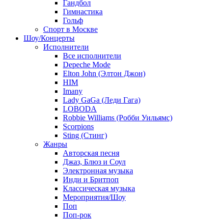
Гандбол
Гимнастика
Гольф
Спорт в Москве
Шоу/Концерты
Исполнители
Все исполнители
Depeche Mode
Elton John (Элтон Джон)
HIM
Imany
Lady GaGa (Леди Гага)
LOBODA
Robbie Williams (Робби Уильямс)
Scorpions
Sting (Стинг)
Жанры
Авторская песня
Джаз, Блюз и Соул
Электронная музыка
Инди и Бритпоп
Классическая музыка
Мероприятия/Шоу
Поп
Поп-рок