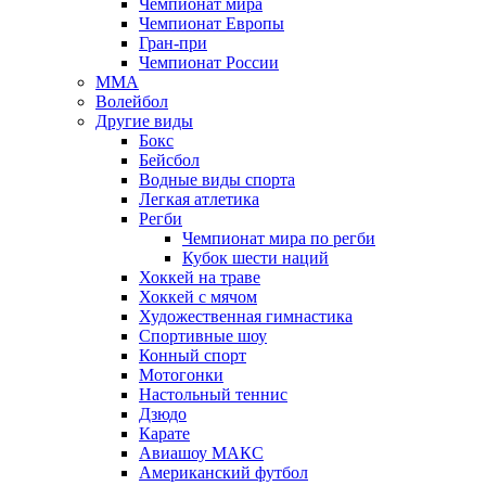
Чемпионат мира
Чемпионат Европы
Гран-при
Чемпионат России
MMA
Волейбол
Другие виды
Бокс
Бейсбол
Водные виды спорта
Легкая атлетика
Регби
Чемпионат мира по регби
Кубок шести наций
Хоккей на траве
Хоккей с мячом
Художественная гимнастика
Спортивные шоу
Конный спорт
Мотогонки
Настольный теннис
Дзюдо
Карате
Авиашоу МАКС
Американский футбол