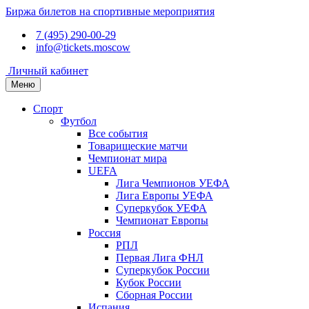
Биржа билетов на спортивные мероприятия
7 (495) 290-00-29
info@tickets.moscow
Личный кабинет
Меню
Спорт
Футбол
Все события
Товарищеские матчи
Чемпионат мира
UEFA
Лига Чемпионов УЕФА
Лига Европы УЕФА
Суперкубок УЕФА
Чемпионат Европы
Россия
РПЛ
Первая Лига ФНЛ
Суперкубок России
Кубок России
Сборная России
Испания