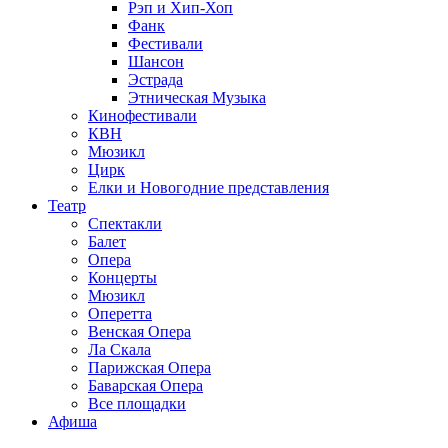
Рэп и Хип-Хоп
Фанк
Фестивали
Шансон
Эстрада
Этническая Музыка
Кинофестивали
КВН
Мюзикл
Цирк
Елки и Новогодние представления
Театр
Спектакли
Балет
Опера
Концерты
Мюзикл
Оперетта
Венская Опера
Ла Скала
Парижская Опера
Баварская Опера
Все площадки
Афиша