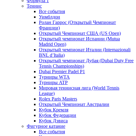
Формула 1
Теннис
Все события
Уимблдон
Ролан Гаррос (Открытый Чемпионат
Франции)
Открытый Чемпионат США (US Open)
Открытый чемпионат Испании (Mutua
Madrid Open)
Открытый чемпионат Италии (Internazionali
BNL d’Italia)
Открытый чемпионат Дубая (Dubai Duty Free
Tennis Championships)
Dubai Premier Padel P1
Турниры WTA
Турниры ATP
Мировая теннисная лига (World Tennis
League)
Rolex Paris Masters
Открытый Чемпионат Австралии
Кубок Кремля
Кубок Федерации
Кубок Дэвиса
Фигурное катание
Все события