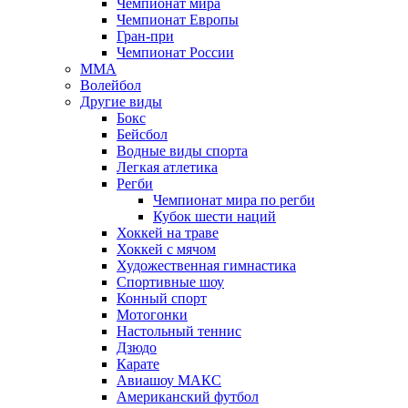
Чемпионат мира
Чемпионат Европы
Гран-при
Чемпионат России
MMA
Волейбол
Другие виды
Бокс
Бейсбол
Водные виды спорта
Легкая атлетика
Регби
Чемпионат мира по регби
Кубок шести наций
Хоккей на траве
Хоккей с мячом
Художественная гимнастика
Спортивные шоу
Конный спорт
Мотогонки
Настольный теннис
Дзюдо
Карате
Авиашоу МАКС
Американский футбол