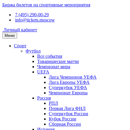
Биржа билетов на спортивные мероприятия
7 (495) 290-00-29
info@tickets.moscow
Личный кабинет
Меню
Спорт
Футбол
Все события
Товарищеские матчи
Чемпионат мира
UEFA
Лига Чемпионов УЕФА
Лига Европы УЕФА
Суперкубок УЕФА
Чемпионат Европы
Россия
РПЛ
Первая Лига ФНЛ
Суперкубок России
Кубок России
Сборная России
Испания