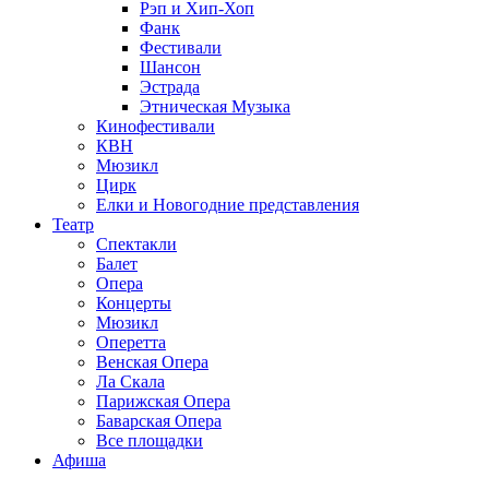
Рэп и Хип-Хоп
Фанк
Фестивали
Шансон
Эстрада
Этническая Музыка
Кинофестивали
КВН
Мюзикл
Цирк
Елки и Новогодние представления
Театр
Спектакли
Балет
Опера
Концерты
Мюзикл
Оперетта
Венская Опера
Ла Скала
Парижская Опера
Баварская Опера
Все площадки
Афиша