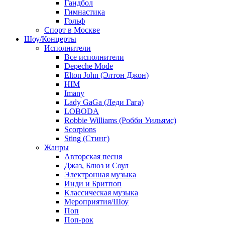
Гандбол
Гимнастика
Гольф
Спорт в Москве
Шоу/Концерты
Исполнители
Все исполнители
Depeche Mode
Elton John (Элтон Джон)
HIM
Imany
Lady GaGa (Леди Гага)
LOBODA
Robbie Williams (Робби Уильямс)
Scorpions
Sting (Стинг)
Жанры
Авторская песня
Джаз, Блюз и Соул
Электронная музыка
Инди и Бритпоп
Классическая музыка
Мероприятия/Шоу
Поп
Поп-рок