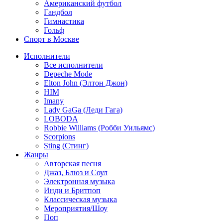
Американский футбол
Гандбол
Гимнастика
Гольф
Спорт в Москве
Исполнители
Все исполнители
Depeche Mode
Elton John (Элтон Джон)
HIM
Imany
Lady GaGa (Леди Гага)
LOBODA
Robbie Williams (Робби Уильямс)
Scorpions
Sting (Стинг)
Жанры
Авторская песня
Джаз, Блюз и Соул
Электронная музыка
Инди и Бритпоп
Классическая музыка
Мероприятия/Шоу
Поп