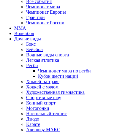
Все события
Чемпионат мира
Чемпионат Европы
Гран-при
Чемпионат России
MMA
Волейбол
Другие виды
Бокс
Бейсбол
Водные виды спорта
Легкая атлетика
Регби
Чемпионат мира по регби
Кубок шести наций
Хоккей на траве
Хоккей с мячом
Художественная гимнастика
Спортивные шоу
Конный спорт
Мотогонки
Настольный теннис
Дзюдо
Карате
Авиашоу МАКС