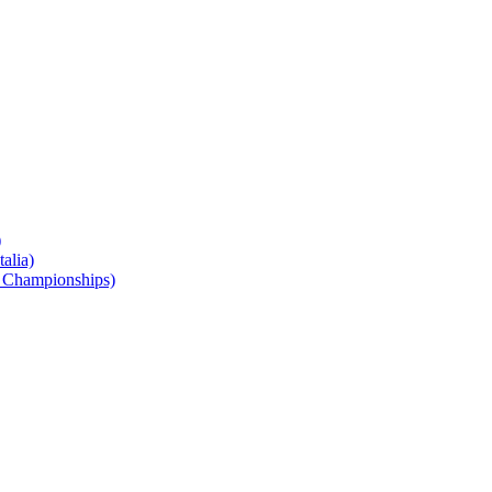
)
alia)
 Championships)