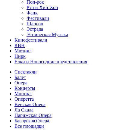
Поп-рок
Рэп и Хип-Хоп
Фанк
Фестивали
Шансон
Эстрада
Этническая Музыка
Кинофестивали
КВН
Мюзикл
Цирк
Елки и Новогодние представления
Спектакли
Балет
Опера
Концерты
Мюзикл
Оперетта
Венская Опера
Ла Скала
Парижская Опера
Баварская Опера
Все площадки