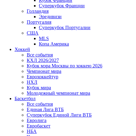
Кубок Франции
Суперкубок Франции
Голландия
Эредивизи
Португалия
Суперкубок Португалии
США
MLS
Копа Америка
Хоккей
Все события
КХЛ 2026/2027
Кубок мэра Москвы по хоккею 2026
Чемпионат мира
Еврохоккейтур
НХЛ
Кубок мира
Молодежный чемпионат мира
Баскетбол
Все события
Единая Лига ВТБ
Суперкубок Единой Лиги ВТБ
Евролига
Евробаскет
НБА