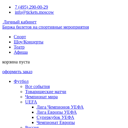
7 (495) 290-00-29
info@tickets.moscow
Личный кабинет
Биржа билетов на спортивные мероприятия
Спорт
Шоу/Концерты
Театр
Афиша
корзина пуста
оформить заказ
Футбол
Все события
Товарищеские матчи
Чемпионат мира
UEFA
Лига Чемпионов УЕФА
Лига Европы УЕФА
Суперкубок УЕФА
Чемпионат Европы
Россия