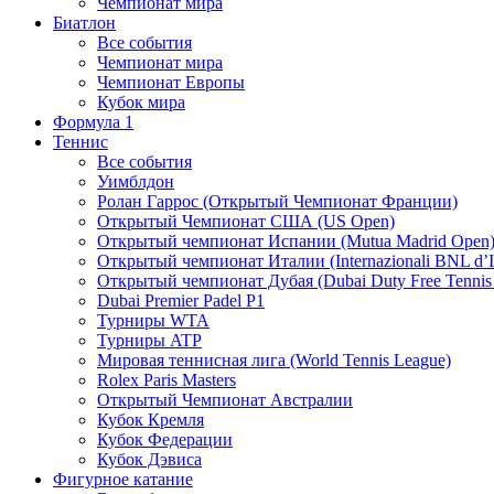
Чемпионат мира
Биатлон
Все события
Чемпионат мира
Чемпионат Европы
Кубок мира
Формула 1
Теннис
Все события
Уимблдон
Ролан Гаррос (Открытый Чемпионат Франции)
Открытый Чемпионат США (US Open)
Открытый чемпионат Испании (Mutua Madrid Open
Открытый чемпионат Италии (Internazionali BNL d’It
Открытый чемпионат Дубая (Dubai Duty Free Tennis
Dubai Premier Padel P1
Турниры WTA
Турниры ATP
Мировая теннисная лига (World Tennis League)
Rolex Paris Masters
Открытый Чемпионат Австралии
Кубок Кремля
Кубок Федерации
Кубок Дэвиса
Фигурное катание