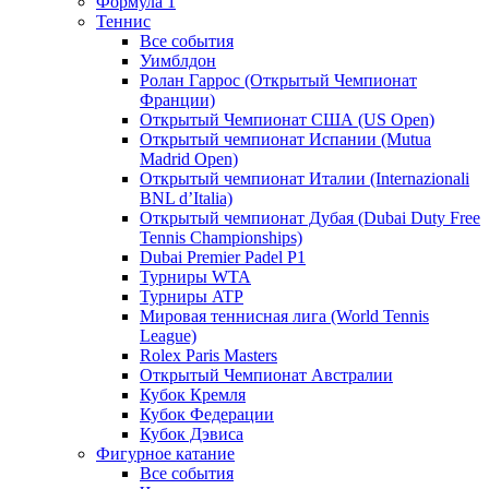
Формула 1
Теннис
Все события
Уимблдон
Ролан Гаррос (Открытый Чемпионат
Франции)
Открытый Чемпионат США (US Open)
Открытый чемпионат Испании (Mutua
Madrid Open)
Открытый чемпионат Италии (Internazionali
BNL d’Italia)
Открытый чемпионат Дубая (Dubai Duty Free
Tennis Championships)
Dubai Premier Padel P1
Турниры WTA
Турниры ATP
Мировая теннисная лига (World Tennis
League)
Rolex Paris Masters
Открытый Чемпионат Австралии
Кубок Кремля
Кубок Федерации
Кубок Дэвиса
Фигурное катание
Все события