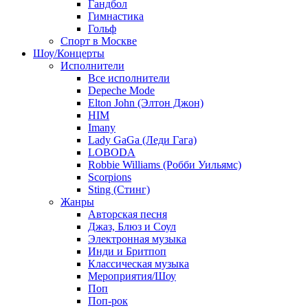
Гандбол
Гимнастика
Гольф
Спорт в Москве
Шоу/Концерты
Исполнители
Все исполнители
Depeche Mode
Elton John (Элтон Джон)
HIM
Imany
Lady GaGa (Леди Гага)
LOBODA
Robbie Williams (Робби Уильямс)
Scorpions
Sting (Стинг)
Жанры
Авторская песня
Джаз, Блюз и Соул
Электронная музыка
Инди и Бритпоп
Классическая музыка
Мероприятия/Шоу
Поп
Поп-рок