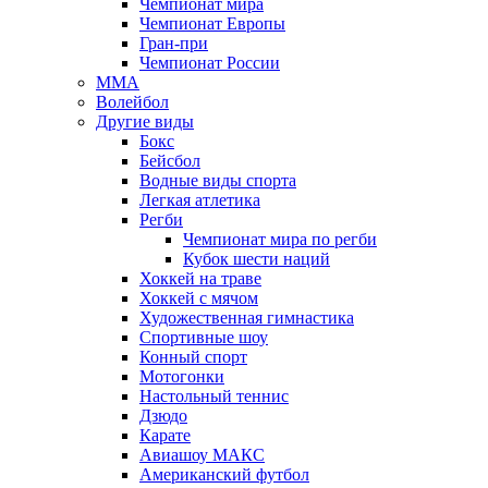
Чемпионат мира
Чемпионат Европы
Гран-при
Чемпионат России
MMA
Волейбол
Другие виды
Бокс
Бейсбол
Водные виды спорта
Легкая атлетика
Регби
Чемпионат мира по регби
Кубок шести наций
Хоккей на траве
Хоккей с мячом
Художественная гимнастика
Спортивные шоу
Конный спорт
Мотогонки
Настольный теннис
Дзюдо
Карате
Авиашоу МАКС
Американский футбол