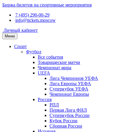
Биржа билетов на спортивные мероприятия
7 (495) 290-00-29
info@tickets.moscow
Личный кабинет
Меню
Спорт
Футбол
Все события
Товарищеские матчи
Чемпионат мира
UEFA
Лига Чемпионов УЕФА
Лига Европы УЕФА
Суперкубок УЕФА
Чемпионат Европы
Россия
РПЛ
Первая Лига ФНЛ
Суперкубок России
Кубок России
Сборная России
Испания