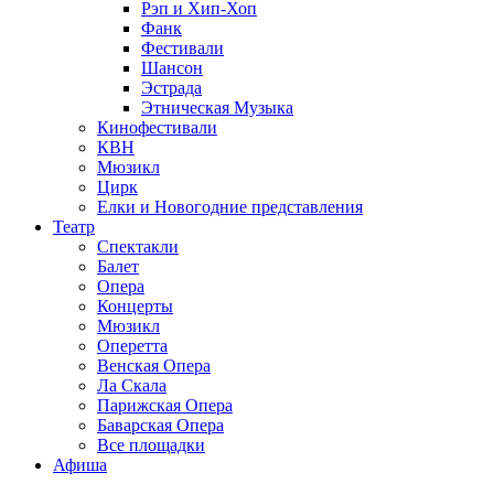
Рэп и Хип-Хоп
Фанк
Фестивали
Шансон
Эстрада
Этническая Музыка
Кинофестивали
КВН
Мюзикл
Цирк
Елки и Новогодние представления
Театр
Спектакли
Балет
Опера
Концерты
Мюзикл
Оперетта
Венская Опера
Ла Скала
Парижская Опера
Баварская Опера
Все площадки
Афиша