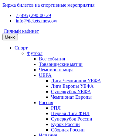
Биржа билетов на спортивные мероприятия
7 (495) 290-00-29
info@tickets.moscow
Личный кабинет
Меню
Спорт
Футбол
Все события
Товарищеские матчи
Чемпионат мира
UEFA
Лига Чемпионов УЕФА
Лига Европы УЕФА
Суперкубок УЕФА
Чемпионат Европы
Россия
РПЛ
Первая Лига ФНЛ
Суперкубок России
Кубок России
Сборная России
Испания