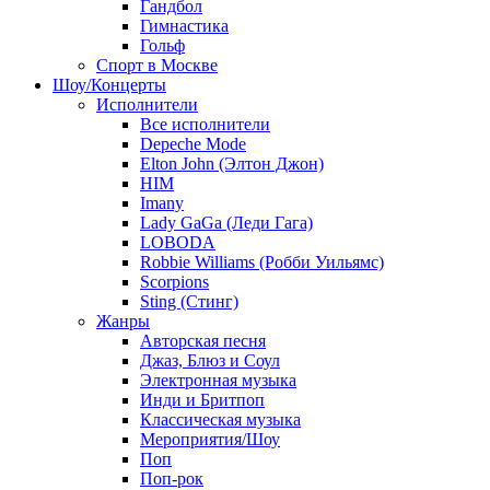
Гандбол
Гимнастика
Гольф
Спорт в Москве
Шоу/Концерты
Исполнители
Все исполнители
Depeche Mode
Elton John (Элтон Джон)
HIM
Imany
Lady GaGa (Леди Гага)
LOBODA
Robbie Williams (Робби Уильямс)
Scorpions
Sting (Стинг)
Жанры
Авторская песня
Джаз, Блюз и Соул
Электронная музыка
Инди и Бритпоп
Классическая музыка
Мероприятия/Шоу
Поп
Поп-рок