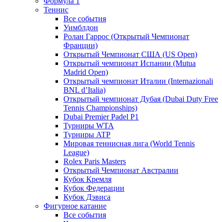
Формула 1
Теннис
Все события
Уимблдон
Ролан Гаррос (Открытый Чемпионат
Франции)
Открытый Чемпионат США (US Open)
Открытый чемпионат Испании (Mutua
Madrid Open)
Открытый чемпионат Италии (Internazionali
BNL d’Italia)
Открытый чемпионат Дубая (Dubai Duty Free
Tennis Championships)
Dubai Premier Padel P1
Турниры WTA
Турниры ATP
Мировая теннисная лига (World Tennis
League)
Rolex Paris Masters
Открытый Чемпионат Австралии
Кубок Кремля
Кубок Федерации
Кубок Дэвиса
Фигурное катание
Все события