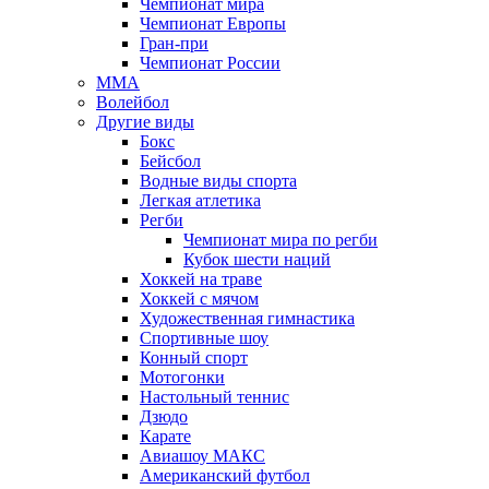
Чемпионат мира
Чемпионат Европы
Гран-при
Чемпионат России
MMA
Волейбол
Другие виды
Бокс
Бейсбол
Водные виды спорта
Легкая атлетика
Регби
Чемпионат мира по регби
Кубок шести наций
Хоккей на траве
Хоккей с мячом
Художественная гимнастика
Спортивные шоу
Конный спорт
Мотогонки
Настольный теннис
Дзюдо
Карате
Авиашоу МАКС
Американский футбол