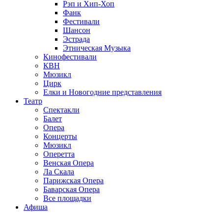
Рэп и Хип-Хоп
Фанк
Фестивали
Шансон
Эстрада
Этническая Музыка
Кинофестивали
КВН
Мюзикл
Цирк
Елки и Новогодние представления
Театр
Спектакли
Балет
Опера
Концерты
Мюзикл
Оперетта
Венская Опера
Ла Скала
Парижская Опера
Баварская Опера
Все площадки
Афиша