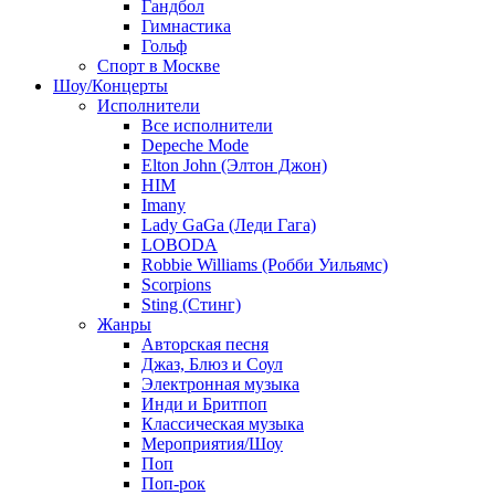
Гандбол
Гимнастика
Гольф
Спорт в Москве
Шоу/Концерты
Исполнители
Все исполнители
Depeche Mode
Elton John (Элтон Джон)
HIM
Imany
Lady GaGa (Леди Гага)
LOBODA
Robbie Williams (Робби Уильямс)
Scorpions
Sting (Стинг)
Жанры
Авторская песня
Джаз, Блюз и Соул
Электронная музыка
Инди и Бритпоп
Классическая музыка
Мероприятия/Шоу
Поп
Поп-рок