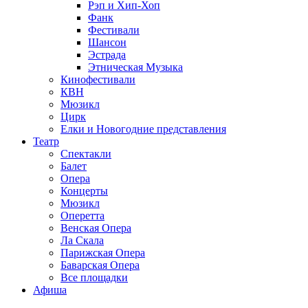
Рэп и Хип-Хоп
Фанк
Фестивали
Шансон
Эстрада
Этническая Музыка
Кинофестивали
КВН
Мюзикл
Цирк
Елки и Новогодние представления
Театр
Спектакли
Балет
Опера
Концерты
Мюзикл
Оперетта
Венская Опера
Ла Скала
Парижская Опера
Баварская Опера
Все площадки
Афиша