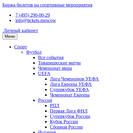
Биржа билетов на спортивные мероприятия
7 (495) 290-00-29
info@tickets.moscow
Личный кабинет
Меню
Спорт
Футбол
Все события
Товарищеские матчи
Чемпионат мира
UEFA
Лига Чемпионов УЕФА
Лига Европы УЕФА
Суперкубок УЕФА
Чемпионат Европы
Россия
РПЛ
Первая Лига ФНЛ
Суперкубок России
Кубок России
Сборная России
Испания