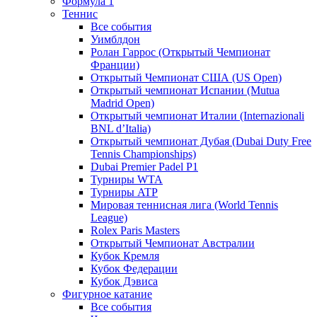
Формула 1
Теннис
Все события
Уимблдон
Ролан Гаррос (Открытый Чемпионат
Франции)
Открытый Чемпионат США (US Open)
Открытый чемпионат Испании (Mutua
Madrid Open)
Открытый чемпионат Италии (Internazionali
BNL d’Italia)
Открытый чемпионат Дубая (Dubai Duty Free
Tennis Championships)
Dubai Premier Padel P1
Турниры WTA
Турниры ATP
Мировая теннисная лига (World Tennis
League)
Rolex Paris Masters
Открытый Чемпионат Австралии
Кубок Кремля
Кубок Федерации
Кубок Дэвиса
Фигурное катание
Все события