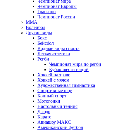
Чемпионат мира
Чемпионат Европы
Гран-при
Чемпионат России
MMA
Волейбол
Другие виды
Бокс
Бейсбол
Водные виды спорта
Легкая атлетика
Регби
Чемпионат мира по регби
Кубок шести наций
Хоккей на траве
Хоккей с мячом
Художественная гимнастика
Спортивные шоу
Конный спорт
Мотогонки
Настольный теннис
Дзюдо
Карате
Авиашоу МАКС
Американский футбол