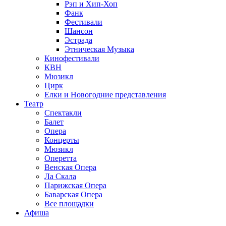
Рэп и Хип-Хоп
Фанк
Фестивали
Шансон
Эстрада
Этническая Музыка
Кинофестивали
КВН
Мюзикл
Цирк
Елки и Новогодние представления
Театр
Спектакли
Балет
Опера
Концерты
Мюзикл
Оперетта
Венская Опера
Ла Скала
Парижская Опера
Баварская Опера
Все площадки
Афиша