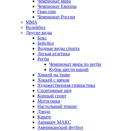
Чемпионат мира
Чемпионат Европы
Гран-при
Чемпионат России
MMA
Волейбол
Другие виды
Бокс
Бейсбол
Водные виды спорта
Легкая атлетика
Регби
Чемпионат мира по регби
Кубок шести наций
Хоккей на траве
Хоккей с мячом
Художественная гимнастика
Спортивные шоу
Конный спорт
Мотогонки
Настольный теннис
Дзюдо
Карате
Авиашоу МАКС
Американский футбол