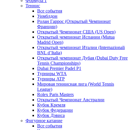
Формула 1
Теннис
Все события
Уимблдон
Ролан Гаррос (Открытый Чемпионат
Франции)
Открытый Чемпионат США (US Open)
Открытый чемпионат Испании (Mutua
Madrid Open)
Открытый чемпионат Италии (Internazionali
BNL d’Italia)
Открытый чемпионат Дубая (Dubai Duty Free
Tennis Championships)
Dubai Premier Padel P1
Турниры WTA
Турниры ATP
Мировая теннисная лига (World Tennis
League)
Rolex Paris Masters
Открытый Чемпионат Австралии
Кубок Кремля
Кубок Федерации
Кубок Дэвиса
Фигурное катание
Все события