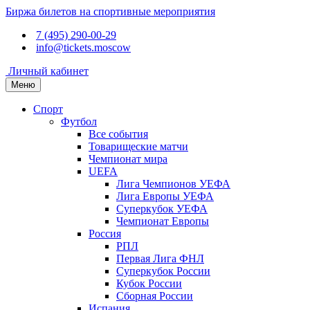
Биржа билетов на спортивные мероприятия
7 (495) 290-00-29
info@tickets.moscow
Личный кабинет
Меню
Спорт
Футбол
Все события
Товарищеские матчи
Чемпионат мира
UEFA
Лига Чемпионов УЕФА
Лига Европы УЕФА
Суперкубок УЕФА
Чемпионат Европы
Россия
РПЛ
Первая Лига ФНЛ
Суперкубок России
Кубок России
Сборная России
Испания