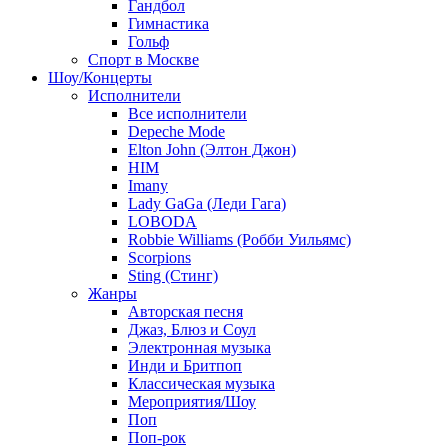
Гандбол
Гимнастика
Гольф
Спорт в Москве
Шоу/Концерты
Исполнители
Все исполнители
Depeche Mode
Elton John (Элтон Джон)
HIM
Imany
Lady GaGa (Леди Гага)
LOBODA
Robbie Williams (Робби Уильямс)
Scorpions
Sting (Стинг)
Жанры
Авторская песня
Джаз, Блюз и Соул
Электронная музыка
Инди и Бритпоп
Классическая музыка
Мероприятия/Шоу
Поп
Поп-рок