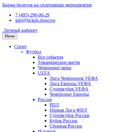
Биржа билетов на спортивные мероприятия
7 (495) 290-00-29
info@tickets.moscow
Личный кабинет
Меню
Спорт
Футбол
Все события
Товарищеские матчи
Чемпионат мира
UEFA
Лига Чемпионов УЕФА
Лига Европы УЕФА
Суперкубок УЕФА
Чемпионат Европы
Россия
РПЛ
Первая Лига ФНЛ
Суперкубок России
Кубок России
Сборная России
Испания