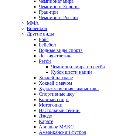
Чемпионат мира
Чемпионат Европы
Гран-при
Чемпионат России
MMA
Волейбол
Другие виды
Бокс
Бейсбол
Водные виды спорта
Легкая атлетика
Регби
Чемпионат мира по регби
Кубок шести наций
Хоккей на траве
Хоккей с мячом
Художественная гимнастика
Спортивные шоу
Конный спорт
Мотогонки
Настольный теннис
Дзюдо
Карате
Авиашоу МАКС
Американский футбол