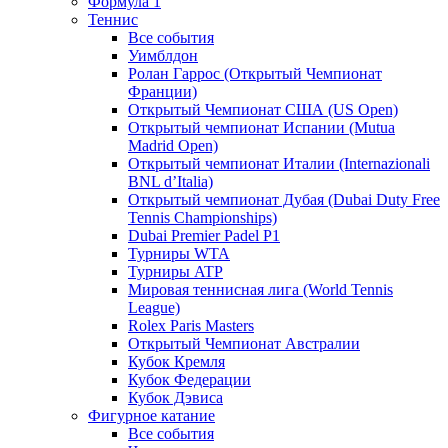
Формула 1
Теннис
Все события
Уимблдон
Ролан Гаррос (Открытый Чемпионат
Франции)
Открытый Чемпионат США (US Open)
Открытый чемпионат Испании (Mutua
Madrid Open)
Открытый чемпионат Италии (Internazionali
BNL d’Italia)
Открытый чемпионат Дубая (Dubai Duty Free
Tennis Championships)
Dubai Premier Padel P1
Турниры WTA
Турниры ATP
Мировая теннисная лига (World Tennis
League)
Rolex Paris Masters
Открытый Чемпионат Австралии
Кубок Кремля
Кубок Федерации
Кубок Дэвиса
Фигурное катание
Все события