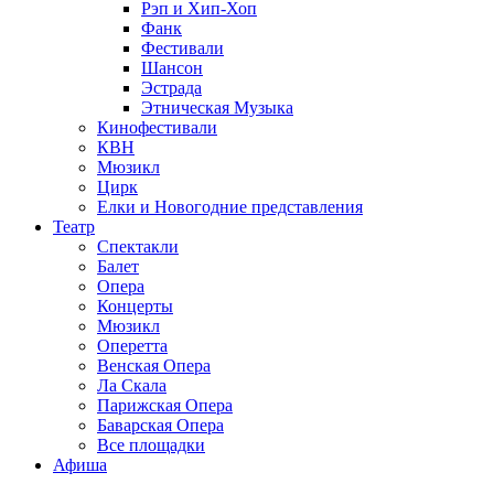
Рэп и Хип-Хоп
Фанк
Фестивали
Шансон
Эстрада
Этническая Музыка
Кинофестивали
КВН
Мюзикл
Цирк
Елки и Новогодние представления
Театр
Спектакли
Балет
Опера
Концерты
Мюзикл
Оперетта
Венская Опера
Ла Скала
Парижская Опера
Баварская Опера
Все площадки
Афиша