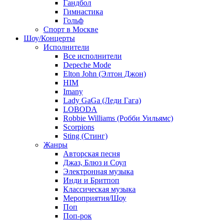
Гандбол
Гимнастика
Гольф
Спорт в Москве
Шоу/Концерты
Исполнители
Все исполнители
Depeche Mode
Elton John (Элтон Джон)
HIM
Imany
Lady GaGa (Леди Гага)
LOBODA
Robbie Williams (Робби Уильямс)
Scorpions
Sting (Стинг)
Жанры
Авторская песня
Джаз, Блюз и Соул
Электронная музыка
Инди и Бритпоп
Классическая музыка
Мероприятия/Шоу
Поп
Поп-рок