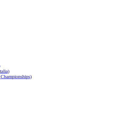
)
alia)
 Championships)