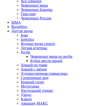
Все события
Чемпионат мира
Чемпионат Европы
Гран-при
Чемпионат России
MMA
Волейбол
Другие виды
Бокс
Бейсбол
Водные виды спорта
Легкая атлетика
Регби
Чемпионат мира по регби
Кубок шести наций
Хоккей на траве
Хоккей с мячом
Художественная гимнастика
Спортивные шоу
Конный спорт
Мотогонки
Настольный теннис
Дзюдо
Карате
Авиашоу МАКС