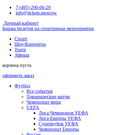
7 (495) 290-00-29
info@tickets.moscow
Личный кабинет
Биржа билетов на спортивные мероприятия
Спорт
Шоу/Концерты
Театр
Афиша
корзина пуста
оформить заказ
Футбол
Все события
Товарищеские матчи
Чемпионат мира
UEFA
Лига Чемпионов УЕФА
Лига Европы УЕФА
Суперкубок УЕФА
Чемпионат Европы
Россия