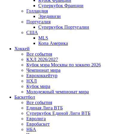
Кубок Франции
Суперкубок Франции
Голландия
Эредивизи
Португалия
Суперкубок Португалии
США
MLS
Копа Америка
Хоккей
Все события
КХЛ 2026/2027
Кубок мэра Москвы по хоккею 2026
Чемпионат мира
Еврохоккейтур
НХЛ
Кубок мира
Молодежный чемпионат мира
Баскетбол
Все события
Единая Лига ВТБ
Суперкубок Единой Лиги ВТБ
Евролига
Евробаскет
НБА