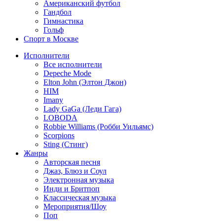
Американский футбол
Гандбол
Гимнастика
Гольф
Спорт в Москве
Исполнители
Все исполнители
Depeche Mode
Elton John (Элтон Джон)
HIM
Imany
Lady GaGa (Леди Гага)
LOBODA
Robbie Williams (Робби Уильямс)
Scorpions
Sting (Стинг)
Жанры
Авторская песня
Джаз, Блюз и Соул
Электронная музыка
Инди и Бритпоп
Классическая музыка
Мероприятия/Шоу
Поп