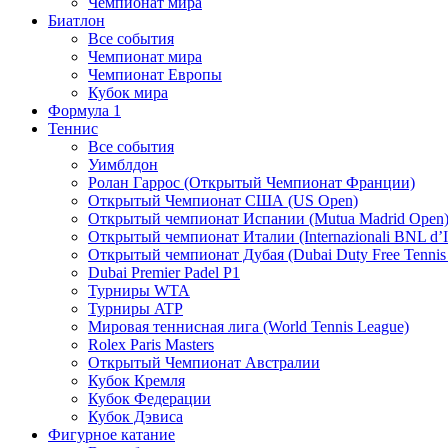
Чемпионат мира
Биатлон
Все события
Чемпионат мира
Чемпионат Европы
Кубок мира
Формула 1
Теннис
Все события
Уимблдон
Ролан Гаррос (Открытый Чемпионат Франции)
Открытый Чемпионат США (US Open)
Открытый чемпионат Испании (Mutua Madrid Open
Открытый чемпионат Италии (Internazionali BNL d’It
Открытый чемпионат Дубая (Dubai Duty Free Tennis
Dubai Premier Padel P1
Турниры WTA
Турниры ATP
Мировая теннисная лига (World Tennis League)
Rolex Paris Masters
Открытый Чемпионат Австралии
Кубок Кремля
Кубок Федерации
Кубок Дэвиса
Фигурное катание