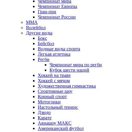
Чемпионат мира
Чемпионат Европы
Гран-при
Чемпионат России
MMA
Волейбол
Другие виды
Бокс
Бейсбол
Водные виды спорта
Легкая атлетика
Регби
Чемпионат мира по регби
Кубок шести наций
Хоккей на траве
Хоккей с мячом
Художественная гимнастика
Спортивные шоу
Конный спорт
Мотогонки
Настольный теннис
Дзюдо
Карате
Авиашоу МАКС
Американский футбол