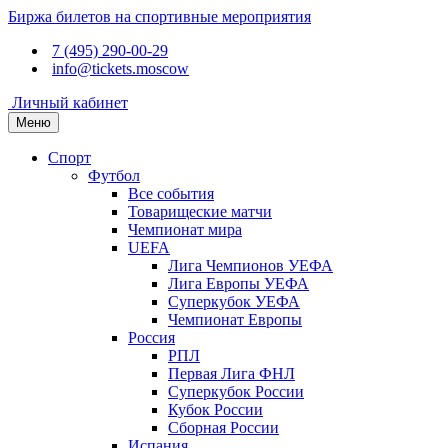
Биржа билетов на спортивные мероприятия
7 (495) 290-00-29
info@tickets.moscow
Личный кабинет
Меню
Спорт
Футбол
Все события
Товарищеские матчи
Чемпионат мира
UEFA
Лига Чемпионов УЕФА
Лига Европы УЕФА
Суперкубок УЕФА
Чемпионат Европы
Россия
РПЛ
Первая Лига ФНЛ
Суперкубок России
Кубок России
Сборная России
Испания