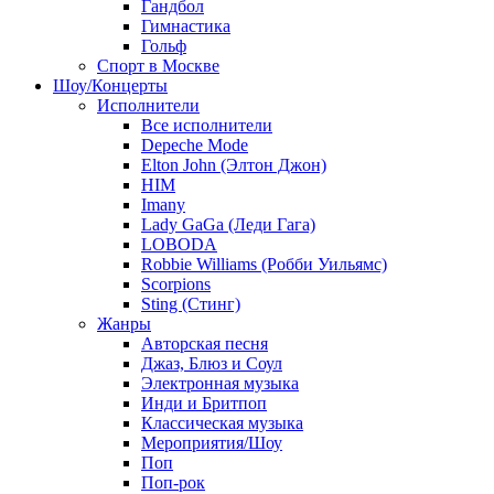
Гандбол
Гимнастика
Гольф
Спорт в Москве
Шоу/Концерты
Исполнители
Все исполнители
Depeche Mode
Elton John (Элтон Джон)
HIM
Imany
Lady GaGa (Леди Гага)
LOBODA
Robbie Williams (Робби Уильямс)
Scorpions
Sting (Стинг)
Жанры
Авторская песня
Джаз, Блюз и Соул
Электронная музыка
Инди и Бритпоп
Классическая музыка
Мероприятия/Шоу
Поп
Поп-рок