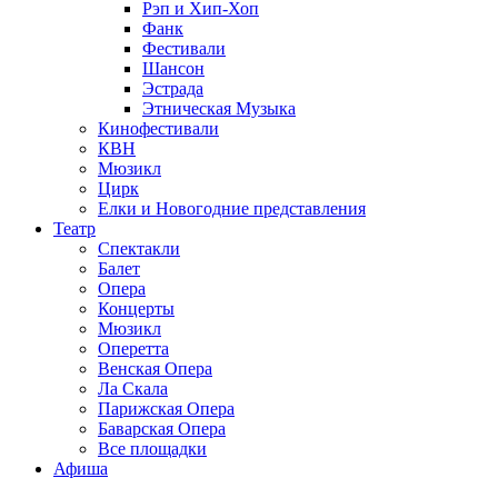
Рэп и Хип-Хоп
Фанк
Фестивали
Шансон
Эстрада
Этническая Музыка
Кинофестивали
КВН
Мюзикл
Цирк
Елки и Новогодние представления
Театр
Спектакли
Балет
Опера
Концерты
Мюзикл
Оперетта
Венская Опера
Ла Скала
Парижская Опера
Баварская Опера
Все площадки
Афиша