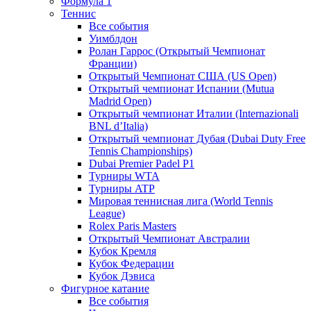
Формула 1
Теннис
Все события
Уимблдон
Ролан Гаррос (Открытый Чемпионат
Франции)
Открытый Чемпионат США (US Open)
Открытый чемпионат Испании (Mutua
Madrid Open)
Открытый чемпионат Италии (Internazionali
BNL d’Italia)
Открытый чемпионат Дубая (Dubai Duty Free
Tennis Championships)
Dubai Premier Padel P1
Турниры WTA
Турниры ATP
Мировая теннисная лига (World Tennis
League)
Rolex Paris Masters
Открытый Чемпионат Австралии
Кубок Кремля
Кубок Федерации
Кубок Дэвиса
Фигурное катание
Все события