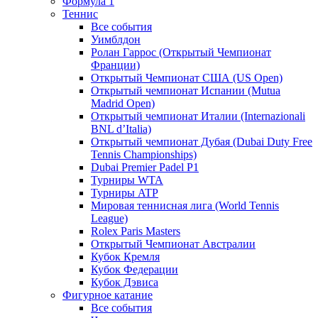
Формула 1
Теннис
Все события
Уимблдон
Ролан Гаррос (Открытый Чемпионат
Франции)
Открытый Чемпионат США (US Open)
Открытый чемпионат Испании (Mutua
Madrid Open)
Открытый чемпионат Италии (Internazionali
BNL d’Italia)
Открытый чемпионат Дубая (Dubai Duty Free
Tennis Championships)
Dubai Premier Padel P1
Турниры WTA
Турниры ATP
Мировая теннисная лига (World Tennis
League)
Rolex Paris Masters
Открытый Чемпионат Австралии
Кубок Кремля
Кубок Федерации
Кубок Дэвиса
Фигурное катание
Все события