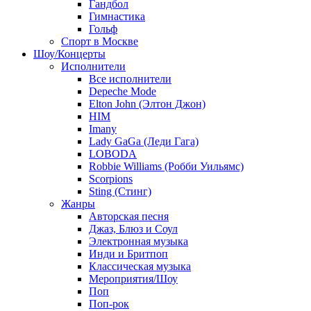
Гандбол
Гимнастика
Гольф
Спорт в Москве
Шоу/Концерты
Исполнители
Все исполнители
Depeche Mode
Elton John (Элтон Джон)
HIM
Imany
Lady GaGa (Леди Гага)
LOBODA
Robbie Williams (Робби Уильямс)
Scorpions
Sting (Стинг)
Жанры
Авторская песня
Джаз, Блюз и Соул
Электронная музыка
Инди и Бритпоп
Классическая музыка
Мероприятия/Шоу
Поп
Поп-рок