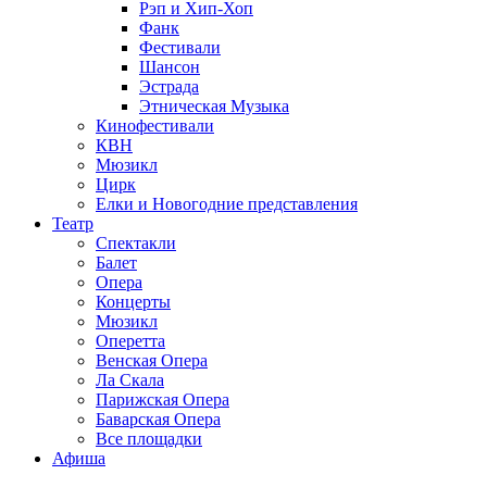
Рэп и Хип-Хоп
Фанк
Фестивали
Шансон
Эстрада
Этническая Музыка
Кинофестивали
КВН
Мюзикл
Цирк
Елки и Новогодние представления
Театр
Спектакли
Балет
Опера
Концерты
Мюзикл
Оперетта
Венская Опера
Ла Скала
Парижская Опера
Баварская Опера
Все площадки
Афиша