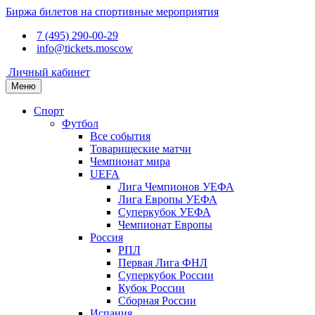
Биржа билетов на спортивные мероприятия
7 (495) 290-00-29
info@tickets.moscow
Личный кабинет
Меню
Спорт
Футбол
Все события
Товарищеские матчи
Чемпионат мира
UEFA
Лига Чемпионов УЕФА
Лига Европы УЕФА
Суперкубок УЕФА
Чемпионат Европы
Россия
РПЛ
Первая Лига ФНЛ
Суперкубок России
Кубок России
Сборная России
Испания