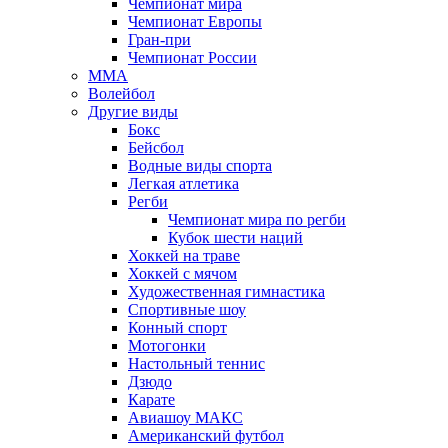
Чемпионат мира
Чемпионат Европы
Гран-при
Чемпионат России
MMA
Волейбол
Другие виды
Бокс
Бейсбол
Водные виды спорта
Легкая атлетика
Регби
Чемпионат мира по регби
Кубок шести наций
Хоккей на траве
Хоккей с мячом
Художественная гимнастика
Спортивные шоу
Конный спорт
Мотогонки
Настольный теннис
Дзюдо
Карате
Авиашоу МАКС
Американский футбол