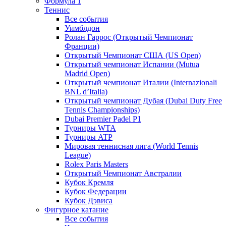
Формула 1
Теннис
Все события
Уимблдон
Ролан Гаррос (Открытый Чемпионат
Франции)
Открытый Чемпионат США (US Open)
Открытый чемпионат Испании (Mutua
Madrid Open)
Открытый чемпионат Италии (Internazionali
BNL d’Italia)
Открытый чемпионат Дубая (Dubai Duty Free
Tennis Championships)
Dubai Premier Padel P1
Турниры WTA
Турниры ATP
Мировая теннисная лига (World Tennis
League)
Rolex Paris Masters
Открытый Чемпионат Австралии
Кубок Кремля
Кубок Федерации
Кубок Дэвиса
Фигурное катание
Все события