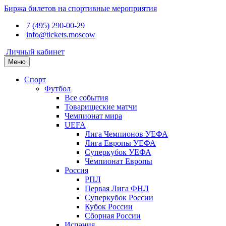
Биржа билетов на спортивные мероприятия
7 (495) 290-00-29
info@tickets.moscow
Личный кабинет
Меню
Спорт
Футбол
Все события
Товарищеские матчи
Чемпионат мира
UEFA
Лига Чемпионов УЕФА
Лига Европы УЕФА
Суперкубок УЕФА
Чемпионат Европы
Россия
РПЛ
Первая Лига ФНЛ
Суперкубок России
Кубок России
Сборная России
Испания