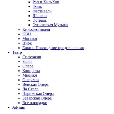
Рэп и Хип-Хоп
Фанк
Фестивали
Шансон
Эстрада
Этническая Музыка
Кинофестивали
КВН
Мюзикл
Цирк
Елки и Новогодние представления
Театр
Спектакли
Балет
Опера
Концерты
Мюзикл
Оперетта
Венская Опера
Ла Скала
Парижская Опера
Баварская Опера
Все площадки
Афиша