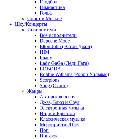
Гандбол
Гимнастика
Гольф
Спорт в Москве
Шоу/Концерты
Исполнители
Все исполнители
Depeche Mode
Elton John (Элтон Джон)
HIM
Imany
Lady GaGa (Леди Гага)
LOBODA
Robbie Williams (Робби Уильямс)
Scorpions
Sting (Стинг)
Жанры
Авторская песня
Джаз, Блюз и Соул
Электронная музыка
Инди и Бритпоп
Классическая музыка
Мероприятия/Шоу
Поп
Поп-рок