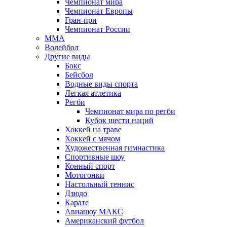
Чемпионат мира
Чемпионат Европы
Гран-при
Чемпионат России
MMA
Волейбол
Другие виды
Бокс
Бейсбол
Водные виды спорта
Легкая атлетика
Регби
Чемпионат мира по регби
Кубок шести наций
Хоккей на траве
Хоккей с мячом
Художественная гимнастика
Спортивные шоу
Конный спорт
Мотогонки
Настольный теннис
Дзюдо
Карате
Авиашоу МАКС
Американский футбол