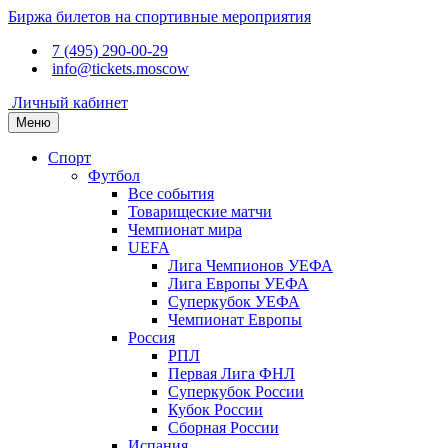
Биржа билетов на спортивные мероприятия
7 (495) 290-00-29
info@tickets.moscow
Личный кабинет
Меню
Спорт
Футбол
Все события
Товарищеские матчи
Чемпионат мира
UEFA
Лига Чемпионов УЕФА
Лига Европы УЕФА
Суперкубок УЕФА
Чемпионат Европы
Россия
РПЛ
Первая Лига ФНЛ
Суперкубок России
Кубок России
Сборная России
Испания