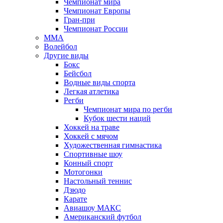
Чемпионат мира
Чемпионат Европы
Гран-при
Чемпионат России
MMA
Волейбол
Другие виды
Бокс
Бейсбол
Водные виды спорта
Легкая атлетика
Регби
Чемпионат мира по регби
Кубок шести наций
Хоккей на траве
Хоккей с мячом
Художественная гимнастика
Спортивные шоу
Конный спорт
Мотогонки
Настольный теннис
Дзюдо
Карате
Авиашоу МАКС
Американский футбол