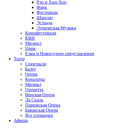
Рэп и Хип-Хоп
Фанк
Фестивали
Шансон
Эстрада
Этническая Музыка
Кинофестивали
КВН
Мюзикл
Цирк
Елки и Новогодние представления
Театр
Спектакли
Балет
Опера
Концерты
Мюзикл
Оперетта
Венская Опера
Ла Скала
Парижская Опера
Баварская Опера
Все площадки
Афиша