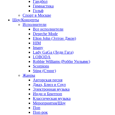
Гандбол
Гимнастика
Гольф
Спорт в Москве
Шоу/Концерты
Исполнители
Все исполнители
Depeche Mode
Elton John (Элтон Джон)
HIM
Imany
Lady GaGa (Леди Гага)
LOBODA
Robbie Williams (Робби Уильямс)
Scorpions
Sting (Стинг)
Жанры
Авторская песня
Джаз, Блюз и Соул
Электронная музыка
Инди и Бритпоп
Классическая музыка
Мероприятия/Шоу
Поп
Поп-рок