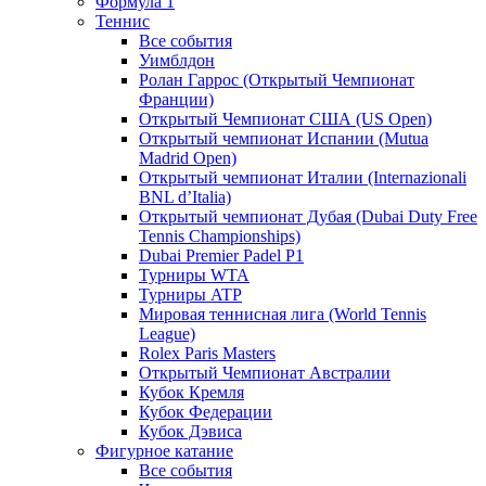
Формула 1
Теннис
Все события
Уимблдон
Ролан Гаррос (Открытый Чемпионат
Франции)
Открытый Чемпионат США (US Open)
Открытый чемпионат Испании (Mutua
Madrid Open)
Открытый чемпионат Италии (Internazionali
BNL d’Italia)
Открытый чемпионат Дубая (Dubai Duty Free
Tennis Championships)
Dubai Premier Padel P1
Турниры WTA
Турниры ATP
Мировая теннисная лига (World Tennis
League)
Rolex Paris Masters
Открытый Чемпионат Австралии
Кубок Кремля
Кубок Федерации
Кубок Дэвиса
Фигурное катание
Все события