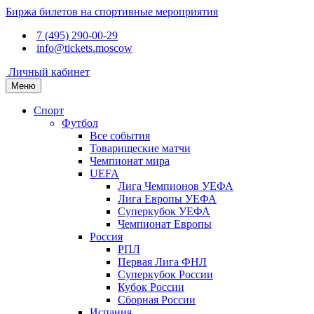
Биржа билетов на спортивные мероприятия
7 (495) 290-00-29
info@tickets.moscow
Личный кабинет
Меню
Спорт
Футбол
Все события
Товарищеские матчи
Чемпионат мира
UEFA
Лига Чемпионов УЕФА
Лига Европы УЕФА
Суперкубок УЕФА
Чемпионат Европы
Россия
РПЛ
Первая Лига ФНЛ
Суперкубок России
Кубок России
Сборная России
Испания