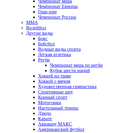
Чемпионат мира
Чемпионат Европы
Гран-при
Чемпионат России
MMA
Волейбол
Другие виды
Бокс
Бейсбол
Водные виды спорта
Легкая атлетика
Регби
Чемпионат мира по регби
Кубок шести наций
Хоккей на траве
Хоккей с мячом
Художественная гимнастика
Спортивные шоу
Конный спорт
Мотогонки
Настольный теннис
Дзюдо
Карате
Авиашоу МАКС
Американский футбол