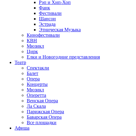
Рэп и Хип-Хоп
Фанк
Фестивали
Шансон
Эстрада
Этническая Музыка
Кинофестивали
КВН
Мюзикл
Цирк
Елки и Новогодние представления
Театр
Спектакли
Балет
Опера
Концерты
Мюзикл
Оперетта
Венская Опера
Ла Скала
Парижская Опера
Баварская Опера
Все площадки
Афиша