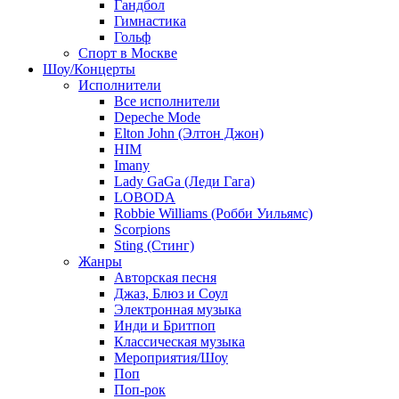
Гандбол
Гимнастика
Гольф
Спорт в Москве
Шоу/Концерты
Исполнители
Все исполнители
Depeche Mode
Elton John (Элтон Джон)
HIM
Imany
Lady GaGa (Леди Гага)
LOBODA
Robbie Williams (Робби Уильямс)
Scorpions
Sting (Стинг)
Жанры
Авторская песня
Джаз, Блюз и Соул
Электронная музыка
Инди и Бритпоп
Классическая музыка
Мероприятия/Шоу
Поп
Поп-рок