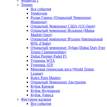
Формула 1
Теннис
Все события
Уимблдон
Ролан Гаррос (Открытый Чемпионат
Франции)
Открытый Чемпионат США (US Open)
Открытый чемпионат Испании (Mutua
Madrid Open)
Открытый чемпионат Италии (Internazionali
BNL d’Italia)
Открытый чемпионат Дубая (Dubai Duty Free
Tennis Championships)
Dubai Premier Padel P1
Турниры WTA
Турниры ATP
Мировая теннисная лига (World Tennis
League)
Rolex Paris Masters
Открытый Чемпионат Австралии
Кубок Кремля
Кубок Федерации
Кубок Дэвиса
Фигурное катание
Все события