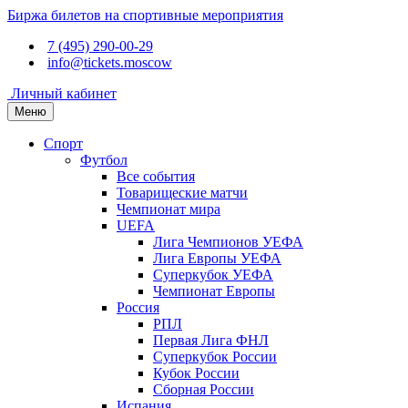
Биржа билетов на спортивные мероприятия
7 (495) 290-00-29
info@tickets.moscow
Личный кабинет
Меню
Спорт
Футбол
Все события
Товарищеские матчи
Чемпионат мира
UEFA
Лига Чемпионов УЕФА
Лига Европы УЕФА
Суперкубок УЕФА
Чемпионат Европы
Россия
РПЛ
Первая Лига ФНЛ
Суперкубок России
Кубок России
Сборная России
Испания