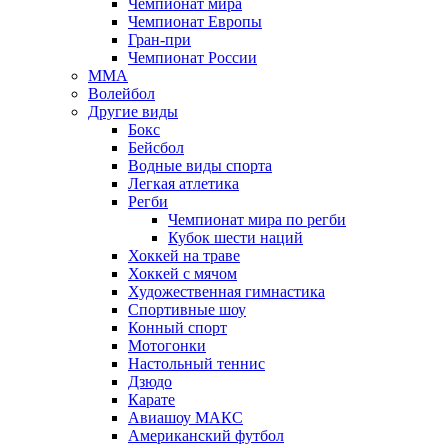
Чемпионат мира
Чемпионат Европы
Гран-при
Чемпионат России
MMA
Волейбол
Другие виды
Бокс
Бейсбол
Водные виды спорта
Легкая атлетика
Регби
Чемпионат мира по регби
Кубок шести наций
Хоккей на траве
Хоккей с мячом
Художественная гимнастика
Спортивные шоу
Конный спорт
Мотогонки
Настольный теннис
Дзюдо
Карате
Авиашоу МАКС
Американский футбол