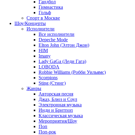
Гандбол
Гимнастика
Гольф
Спорт в Москве
Шоу/Концерты
Исполнители
Все исполнители
Depeche Mode
Elton John (Элтон Джон)
HIM
Imany
Lady GaGa (Леди Гага)
LOBODA
Robbie Williams (Робби Уильямс)
Scorpions
Sting (Стинг)
Жанры
Авторская песня
Джаз, Блюз и Соул
Электронная музыка
Инди и Бритпоп
Классическая музыка
Мероприятия/Шоу
Поп
Поп-рок