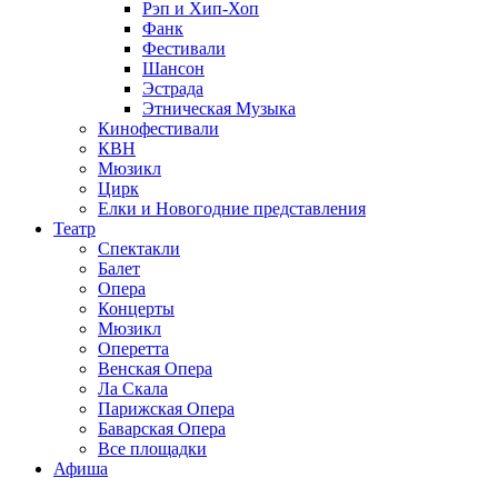
Рэп и Хип-Хоп
Фанк
Фестивали
Шансон
Эстрада
Этническая Музыка
Кинофестивали
КВН
Мюзикл
Цирк
Елки и Новогодние представления
Театр
Спектакли
Балет
Опера
Концерты
Мюзикл
Оперетта
Венская Опера
Ла Скала
Парижская Опера
Баварская Опера
Все площадки
Афиша