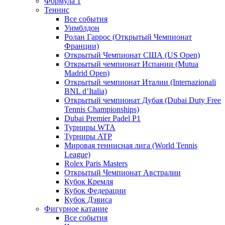
Формула 1
Теннис
Все события
Уимблдон
Ролан Гаррос (Открытый Чемпионат
Франции)
Открытый Чемпионат США (US Open)
Открытый чемпионат Испании (Mutua
Madrid Open)
Открытый чемпионат Италии (Internazionali
BNL d’Italia)
Открытый чемпионат Дубая (Dubai Duty Free
Tennis Championships)
Dubai Premier Padel P1
Турниры WTA
Турниры ATP
Мировая теннисная лига (World Tennis
League)
Rolex Paris Masters
Открытый Чемпионат Австралии
Кубок Кремля
Кубок Федерации
Кубок Дэвиса
Фигурное катание
Все события