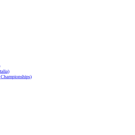
)
alia)
 Championships)