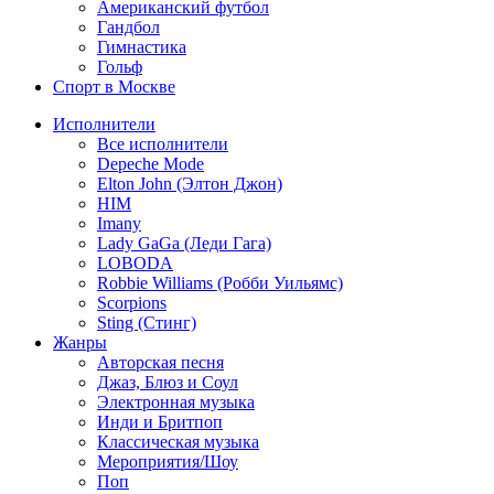
Американский футбол
Гандбол
Гимнастика
Гольф
Спорт в Москве
Исполнители
Все исполнители
Depeche Mode
Elton John (Элтон Джон)
HIM
Imany
Lady GaGa (Леди Гага)
LOBODA
Robbie Williams (Робби Уильямс)
Scorpions
Sting (Стинг)
Жанры
Авторская песня
Джаз, Блюз и Соул
Электронная музыка
Инди и Бритпоп
Классическая музыка
Мероприятия/Шоу
Поп