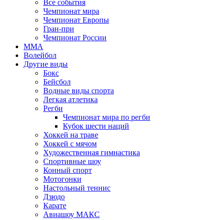
Все события
Чемпионат мира
Чемпионат Европы
Гран-при
Чемпионат России
MMA
Волейбол
Другие виды
Бокс
Бейсбол
Водные виды спорта
Легкая атлетика
Регби
Чемпионат мира по регби
Кубок шести наций
Хоккей на траве
Хоккей с мячом
Художественная гимнастика
Спортивные шоу
Конный спорт
Мотогонки
Настольный теннис
Дзюдо
Карате
Авиашоу МАКС