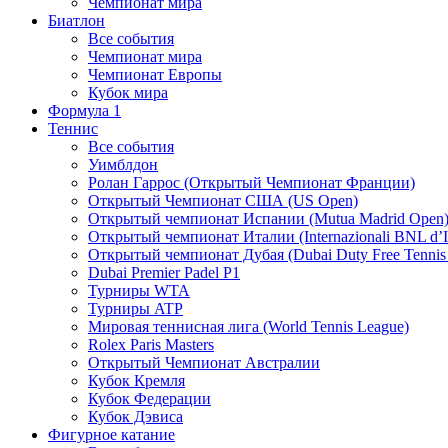
Чемпионат мира
Биатлон
Все события
Чемпионат мира
Чемпионат Европы
Кубок мира
Формула 1
Теннис
Все события
Уимблдон
Ролан Гаррос (Открытый Чемпионат Франции)
Открытый Чемпионат США (US Open)
Открытый чемпионат Испании (Mutua Madrid Open
Открытый чемпионат Италии (Internazionali BNL d’It
Открытый чемпионат Дубая (Dubai Duty Free Tennis
Dubai Premier Padel P1
Турниры WTA
Турниры ATP
Мировая теннисная лига (World Tennis League)
Rolex Paris Masters
Открытый Чемпионат Австралии
Кубок Кремля
Кубок Федерации
Кубок Дэвиса
Фигурное катание