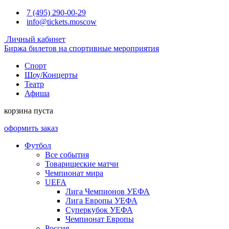
7 (495) 290-00-29
info@tickets.moscow
Личный кабинет
Биржа билетов на спортивные мероприятия
Спорт
Шоу/Концерты
Театр
Афиша
корзина пуста
оформить заказ
Футбол
Все события
Товарищеские матчи
Чемпионат мира
UEFA
Лига Чемпионов УЕФА
Лига Европы УЕФА
Суперкубок УЕФА
Чемпионат Европы
Россия