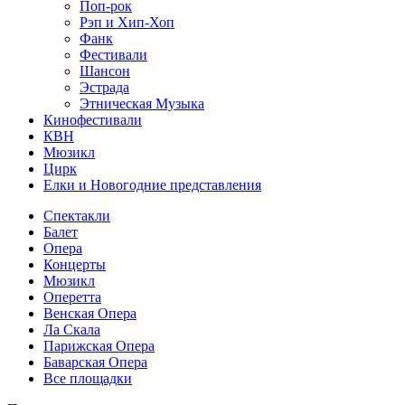
Поп-рок
Рэп и Хип-Хоп
Фанк
Фестивали
Шансон
Эстрада
Этническая Музыка
Кинофестивали
КВН
Мюзикл
Цирк
Елки и Новогодние представления
Спектакли
Балет
Опера
Концерты
Мюзикл
Оперетта
Венская Опера
Ла Скала
Парижская Опера
Баварская Опера
Все площадки