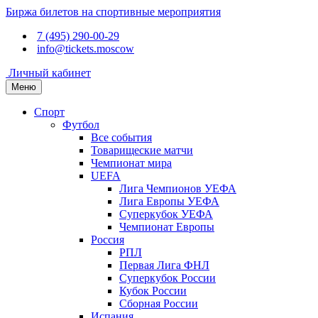
Биржа билетов на спортивные мероприятия
7 (495) 290-00-29
info@tickets.moscow
Личный кабинет
Меню
Спорт
Футбол
Все события
Товарищеские матчи
Чемпионат мира
UEFA
Лига Чемпионов УЕФА
Лига Европы УЕФА
Суперкубок УЕФА
Чемпионат Европы
Россия
РПЛ
Первая Лига ФНЛ
Суперкубок России
Кубок России
Сборная России
Испания