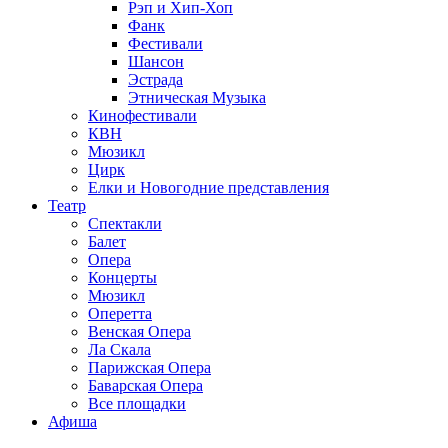
Рэп и Хип-Хоп
Фанк
Фестивали
Шансон
Эстрада
Этническая Музыка
Кинофестивали
КВН
Мюзикл
Цирк
Елки и Новогодние представления
Театр
Спектакли
Балет
Опера
Концерты
Мюзикл
Оперетта
Венская Опера
Ла Скала
Парижская Опера
Баварская Опера
Все площадки
Афиша