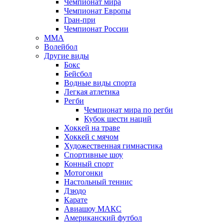
Чемпионат мира
Чемпионат Европы
Гран-при
Чемпионат России
MMA
Волейбол
Другие виды
Бокс
Бейсбол
Водные виды спорта
Легкая атлетика
Регби
Чемпионат мира по регби
Кубок шести наций
Хоккей на траве
Хоккей с мячом
Художественная гимнастика
Спортивные шоу
Конный спорт
Мотогонки
Настольный теннис
Дзюдо
Карате
Авиашоу МАКС
Американский футбол