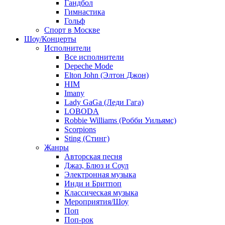
Гандбол
Гимнастика
Гольф
Спорт в Москве
Шоу/Концерты
Исполнители
Все исполнители
Depeche Mode
Elton John (Элтон Джон)
HIM
Imany
Lady GaGa (Леди Гага)
LOBODA
Robbie Williams (Робби Уильямс)
Scorpions
Sting (Стинг)
Жанры
Авторская песня
Джаз, Блюз и Соул
Электронная музыка
Инди и Бритпоп
Классическая музыка
Мероприятия/Шоу
Поп
Поп-рок