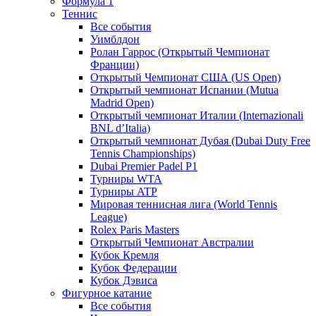
Формула 1
Теннис
Все события
Уимблдон
Ролан Гаррос (Открытый Чемпионат
Франции)
Открытый Чемпионат США (US Open)
Открытый чемпионат Испании (Mutua
Madrid Open)
Открытый чемпионат Италии (Internazionali
BNL d’Italia)
Открытый чемпионат Дубая (Dubai Duty Free
Tennis Championships)
Dubai Premier Padel P1
Турниры WTA
Турниры ATP
Мировая теннисная лига (World Tennis
League)
Rolex Paris Masters
Открытый Чемпионат Австралии
Кубок Кремля
Кубок Федерации
Кубок Дэвиса
Фигурное катание
Все события