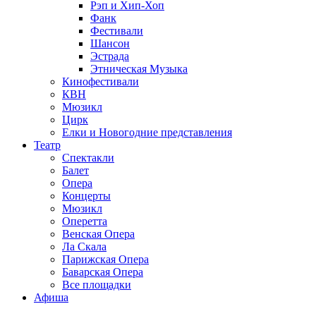
Рэп и Хип-Хоп
Фанк
Фестивали
Шансон
Эстрада
Этническая Музыка
Кинофестивали
КВН
Мюзикл
Цирк
Елки и Новогодние представления
Театр
Спектакли
Балет
Опера
Концерты
Мюзикл
Оперетта
Венская Опера
Ла Скала
Парижская Опера
Баварская Опера
Все площадки
Афиша