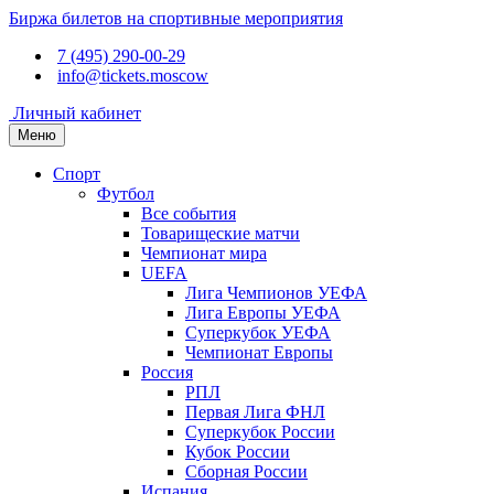
Биржа билетов на спортивные мероприятия
7 (495) 290-00-29
info@tickets.moscow
Личный кабинет
Меню
Спорт
Футбол
Все события
Товарищеские матчи
Чемпионат мира
UEFA
Лига Чемпионов УЕФА
Лига Европы УЕФА
Суперкубок УЕФА
Чемпионат Европы
Россия
РПЛ
Первая Лига ФНЛ
Суперкубок России
Кубок России
Сборная России
Испания