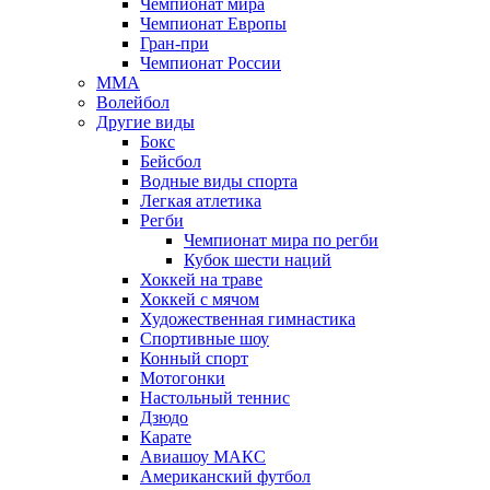
Чемпионат мира
Чемпионат Европы
Гран-при
Чемпионат России
MMA
Волейбол
Другие виды
Бокс
Бейсбол
Водные виды спорта
Легкая атлетика
Регби
Чемпионат мира по регби
Кубок шести наций
Хоккей на траве
Хоккей с мячом
Художественная гимнастика
Спортивные шоу
Конный спорт
Мотогонки
Настольный теннис
Дзюдо
Карате
Авиашоу МАКС
Американский футбол