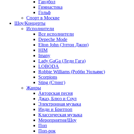
Гандбол
Гимнастика
Гольф
Спорт в Москве
Шоу/Концерты
Исполнители
Все исполнители
Depeche Mode
Elton John (Элтон Джон)
HIM
Imany
Lady GaGa (Леди Гага)
LOBODA
Robbie Williams (Робби Уильямс)
Scorpions
Sting (Стинг)
Жанры
Авторская песня
Джаз, Блюз и Соул
Электронная музыка
Инди и Бритпоп
Классическая музыка
Мероприятия/Шоу
Поп
Поп-рок