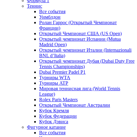
Формула 1
Теннис
Все события
Уимблдон
Ролан Гаррос (Открытый Чемпионат
Франции)
Открытый Чемпионат США (US Open)
Открытый чемпионат Испании (Mutua
Madrid Open)
Открытый чемпионат Италии (Internazionali
BNL d’Italia)
Открытый чемпионат Дубая (Dubai Duty Free
Tennis Championships)
Dubai Premier Padel P1
Турниры WTA
Турниры ATP
Мировая теннисная лига (World Tennis
League)
Rolex Paris Masters
Открытый Чемпионат Австралии
Кубок Кремля
Кубок Федерации
Кубок Дэвиса
Фигурное катание
Все события