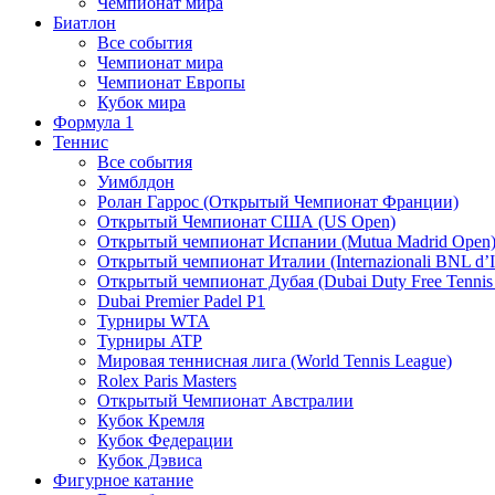
Чемпионат мира
Биатлон
Все события
Чемпионат мира
Чемпионат Европы
Кубок мира
Формула 1
Теннис
Все события
Уимблдон
Ролан Гаррос (Открытый Чемпионат Франции)
Открытый Чемпионат США (US Open)
Открытый чемпионат Испании (Mutua Madrid Open
Открытый чемпионат Италии (Internazionali BNL d’It
Открытый чемпионат Дубая (Dubai Duty Free Tennis
Dubai Premier Padel P1
Турниры WTA
Турниры ATP
Мировая теннисная лига (World Tennis League)
Rolex Paris Masters
Открытый Чемпионат Австралии
Кубок Кремля
Кубок Федерации
Кубок Дэвиса
Фигурное катание