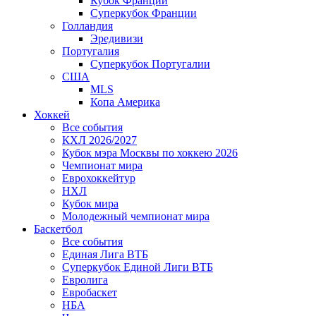
Кубок Франции
Суперкубок Франции
Голландия
Эредивизи
Португалия
Суперкубок Португалии
США
MLS
Копа Америка
Хоккей
Все события
КХЛ 2026/2027
Кубок мэра Москвы по хоккею 2026
Чемпионат мира
Еврохоккейтур
НХЛ
Кубок мира
Молодежный чемпионат мира
Баскетбол
Все события
Единая Лига ВТБ
Суперкубок Единой Лиги ВТБ
Евролига
Евробаскет
НБА