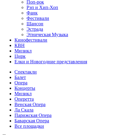
Поп-рок
Рэп и Хип-Хоп
Фанк
Фестивали
Шансон
Эстрада
Этническая Музыка
Кинофестивали
КВН
Мюзикл
Цирк
Елки и Новогодние представления
Спектакли
Балет
Опера
Концерты
Мюзикл
Оперетта
Венская Опера
Ла Скала
Парижская Опера
Баварская Опера
Все площадки