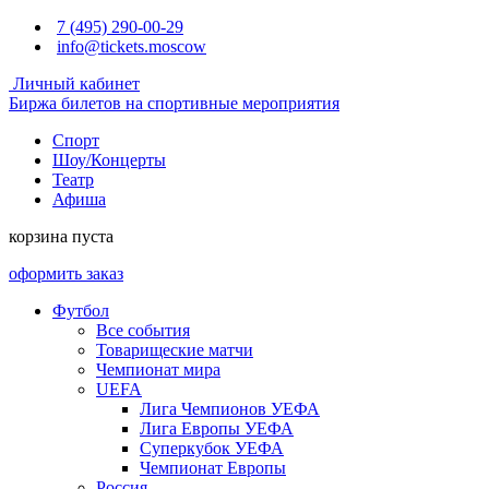
7 (495) 290-00-29
info@tickets.moscow
Личный кабинет
Биржа билетов на спортивные мероприятия
Спорт
Шоу/Концерты
Театр
Афиша
корзина пуста
оформить заказ
Футбол
Все события
Товарищеские матчи
Чемпионат мира
UEFA
Лига Чемпионов УЕФА
Лига Европы УЕФА
Суперкубок УЕФА
Чемпионат Европы
Россия