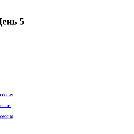
День 5
сессия
сессия
сессия