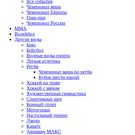
Все события
Чемпионат мира
Чемпионат Европы
Гран-при
Чемпионат России
MMA
Волейбол
Другие виды
Бокс
Бейсбол
Водные виды спорта
Легкая атлетика
Регби
Чемпионат мира по регби
Кубок шести наций
Хоккей на траве
Хоккей с мячом
Художественная гимнастика
Спортивные шоу
Конный спорт
Мотогонки
Настольный теннис
Дзюдо
Карате
Авиашоу МАКС