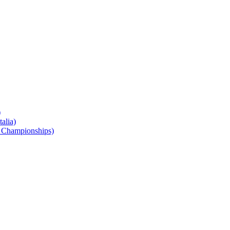
)
alia)
 Championships)