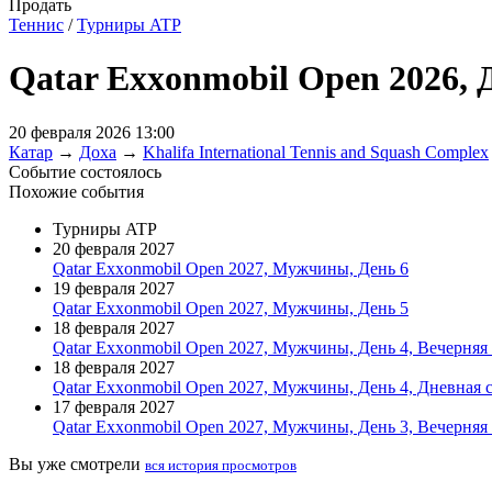
Продать
Теннис
/
Турниры ATP
Qatar Exxonmobil Open 2026, 
20 февраля 2026 13:00
Катар
→
Доха
→
Khalifa International Tennis and Squash Complex
Событие состоялось
Похожие события
Турниры ATP
20 февраля 2027
Qatar Exxonmobil Open 2027, Мужчины, День 6
19 февраля 2027
Qatar Exxonmobil Open 2027, Мужчины, День 5
18 февраля 2027
Qatar Exxonmobil Open 2027, Мужчины, День 4, Вечерняя 
18 февраля 2027
Qatar Exxonmobil Open 2027, Мужчины, День 4, Дневная 
17 февраля 2027
Qatar Exxonmobil Open 2027, Мужчины, День 3, Вечерняя 
Вы уже смотрели
вся история просмотров