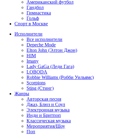
Американский футбол
Гандбол
Гимнастика
Гольф
Спорт в Москве
Исполнители
Все исполнители
Depeche Mode
Elton John (Элтон Джон)
HIM
Imany
Lady GaGa (Леди Гага)
LOBODA
Robbie Williams (Робби Уильямс)
Scorpions
Sting (Стинг)
Жанры
Авторская песня
Джаз, Блюз и Соул
Электронная музыка
Инди и Бритпоп
Классическая музыка
Мероприятия/Шоу
Поп