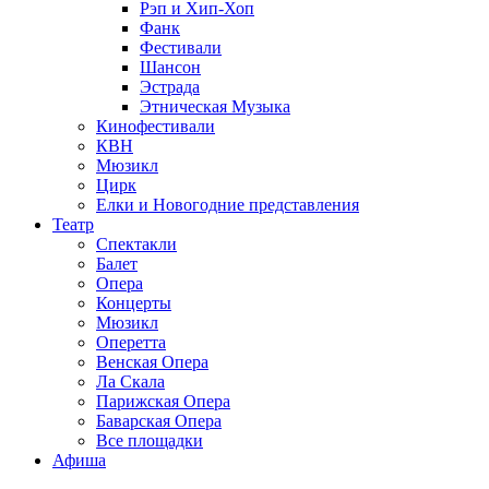
Рэп и Хип-Хоп
Фанк
Фестивали
Шансон
Эстрада
Этническая Музыка
Кинофестивали
КВН
Мюзикл
Цирк
Елки и Новогодние представления
Театр
Спектакли
Балет
Опера
Концерты
Мюзикл
Оперетта
Венская Опера
Ла Скала
Парижская Опера
Баварская Опера
Все площадки
Афиша