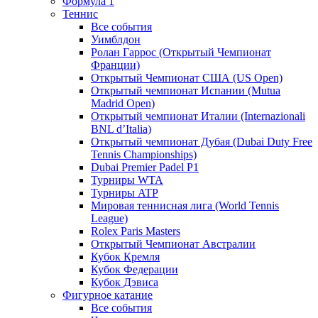
Формула 1
Теннис
Все события
Уимблдон
Ролан Гаррос (Открытый Чемпионат
Франции)
Открытый Чемпионат США (US Open)
Открытый чемпионат Испании (Mutua
Madrid Open)
Открытый чемпионат Италии (Internazionali
BNL d’Italia)
Открытый чемпионат Дубая (Dubai Duty Free
Tennis Championships)
Dubai Premier Padel P1
Турниры WTA
Турниры ATP
Мировая теннисная лига (World Tennis
League)
Rolex Paris Masters
Открытый Чемпионат Австралии
Кубок Кремля
Кубок Федерации
Кубок Дэвиса
Фигурное катание
Все события