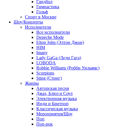
Гандбол
Гимнастика
Гольф
Спорт в Москве
Шоу/Концерты
Исполнители
Все исполнители
Depeche Mode
Elton John (Элтон Джон)
HIM
Imany
Lady GaGa (Леди Гага)
LOBODA
Robbie Williams (Робби Уильямс)
Scorpions
Sting (Стинг)
Жанры
Авторская песня
Джаз, Блюз и Соул
Электронная музыка
Инди и Бритпоп
Классическая музыка
Мероприятия/Шоу
Поп
Поп-рок