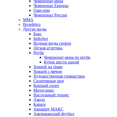
Чемпионат мира
Чемпионат Европы
Гран-при
Чемпионат России
MMA
Волейбол
Другие виды
Бокс
Бейсбол
Водные виды спорта
Легкая атлетика
Регби
Чемпионат мира по регби
Кубок шести наций
Хоккей на траве
Хоккей с мячом
Художественная гимнастика
Спортивные шоу
Конный спорт
Мотогонки
Настольный теннис
Дзюдо
Карате
Авиашоу МАКС
Американский футбол