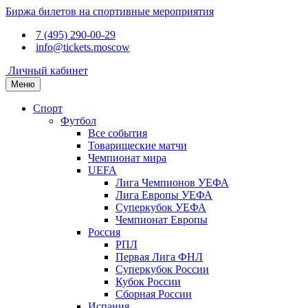
Биржа билетов на спортивные мероприятия
7 (495) 290-00-29
info@tickets.moscow
Личный кабинет
Меню
Спорт
Футбол
Все события
Товарищеские матчи
Чемпионат мира
UEFA
Лига Чемпионов УЕФА
Лига Европы УЕФА
Суперкубок УЕФА
Чемпионат Европы
Россия
РПЛ
Первая Лига ФНЛ
Суперкубок России
Кубок России
Сборная России
Испания