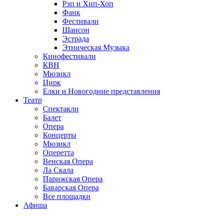
Рэп и Хип-Хоп
Фанк
Фестивали
Шансон
Эстрада
Этническая Музыка
Кинофестивали
КВН
Мюзикл
Цирк
Елки и Новогодние представления
Театр
Спектакли
Балет
Опера
Концерты
Мюзикл
Оперетта
Венская Опера
Ла Скала
Парижская Опера
Баварская Опера
Все площадки
Афиша