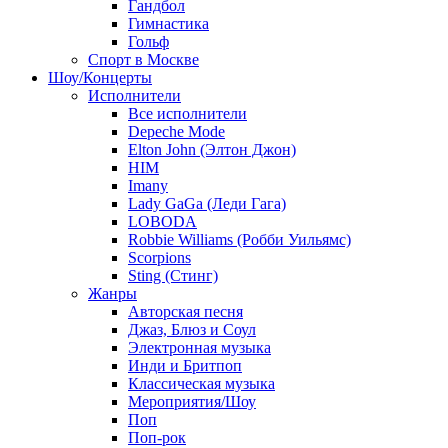
Гандбол
Гимнастика
Гольф
Спорт в Москве
Шоу/Концерты
Исполнители
Все исполнители
Depeche Mode
Elton John (Элтон Джон)
HIM
Imany
Lady GaGa (Леди Гага)
LOBODA
Robbie Williams (Робби Уильямс)
Scorpions
Sting (Стинг)
Жанры
Авторская песня
Джаз, Блюз и Соул
Электронная музыка
Инди и Бритпоп
Классическая музыка
Мероприятия/Шоу
Поп
Поп-рок