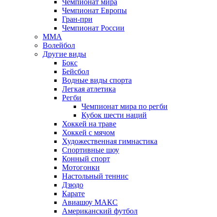
Чемпионат мира
Чемпионат Европы
Гран-при
Чемпионат России
MMA
Волейбол
Другие виды
Бокс
Бейсбол
Водные виды спорта
Легкая атлетика
Регби
Чемпионат мира по регби
Кубок шести наций
Хоккей на траве
Хоккей с мячом
Художественная гимнастика
Спортивные шоу
Конный спорт
Мотогонки
Настольный теннис
Дзюдо
Карате
Авиашоу МАКС
Американский футбол