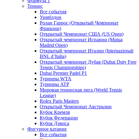
Формула 1
Теннис
Все события
Уимблдон
Ролан Гаррос (Открытый Чемпионат
Франции)
Открытый Чемпионат США (US Open)
Открытый чемпионат Испании (Mutua
Madrid Open)
Открытый чемпионат Италии (Internazionali
BNL d’Italia)
Открытый чемпионат Дубая (Dubai Duty Free
Tennis Championships)
Dubai Premier Padel P1
Турниры WTA
Турниры ATP
Мировая теннисная лига (World Tennis
League)
Rolex Paris Masters
Открытый Чемпионат Австралии
Кубок Кремля
Кубок Федерации
Кубок Дэвиса
Фигурное катание
Все события