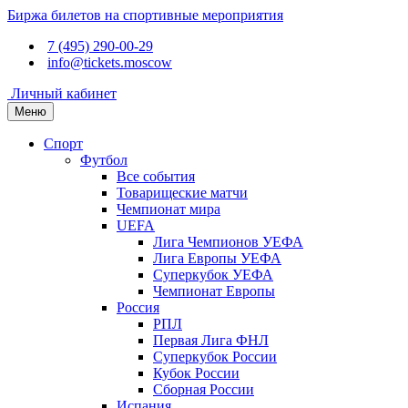
Биржа билетов на спортивные мероприятия
7 (495) 290-00-29
info@tickets.moscow
Личный кабинет
Меню
Спорт
Футбол
Все события
Товарищеские матчи
Чемпионат мира
UEFA
Лига Чемпионов УЕФА
Лига Европы УЕФА
Суперкубок УЕФА
Чемпионат Европы
Россия
РПЛ
Первая Лига ФНЛ
Суперкубок России
Кубок России
Сборная России
Испания