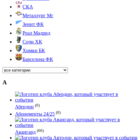
СКА
Металлург Мг
Зенит ФК
Реал Мадрид
Сочи ХК
Химки БК
Барселона ФК
А
(0)
Абердин
(0)
Абонементы 24/25
(66)
Авангард