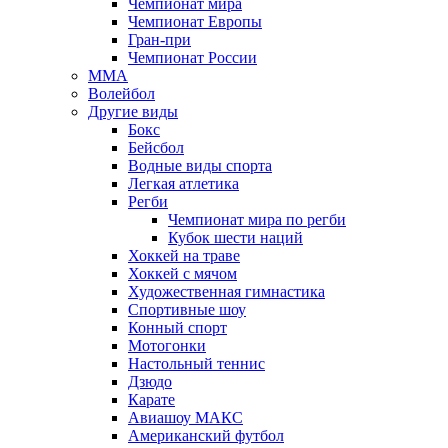
Чемпионат мира
Чемпионат Европы
Гран-при
Чемпионат России
MMA
Волейбол
Другие виды
Бокс
Бейсбол
Водные виды спорта
Легкая атлетика
Регби
Чемпионат мира по регби
Кубок шести наций
Хоккей на траве
Хоккей с мячом
Художественная гимнастика
Спортивные шоу
Конный спорт
Мотогонки
Настольный теннис
Дзюдо
Карате
Авиашоу МАКС
Американский футбол