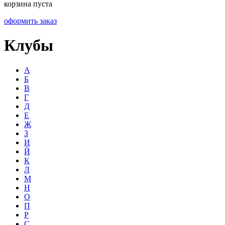
корзина пуста
оформить заказ
Клубы
А
Б
В
Г
Д
Е
Ж
З
И
Й
К
Л
М
Н
О
П
Р
С