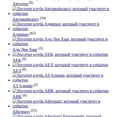
(0)
Автодор
(34)
Автомобилист
(62)
Адмирал
(3)
Адо Ден Хааг
(0)
АЕК
(0)
АЕЛ
(3)
АЗ Алкмар
(0)
АИК
(25)
Айнтрахт