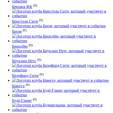
(0)
Брешиа ФК
(0)
Бристоль Сити
(0)
Брозе
(0)
Брондбю
(0)
Бруклин Нетс
(0)
Брэдфорд Сити
(0)
Брюгге
(0)
Будё-Глимт