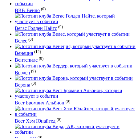
(0)
ВВВ-Венло
(0)
Вегас Голден Найтс
(0)
Велес
(12)
Венеция
(0)
Вентспилс
(9)
Вердер
(0)
Верона
(0)
Вест Бромвич Альбион
(0)
Вест Хэм Юнайтед
(0)