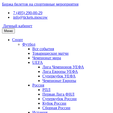
Биржа билетов на спортивные мероприятия
7 (495) 290-00-29
info@tickets.moscow
Личный кабинет
Меню
Спорт
Футбол
Все события
Товарищеские матчи
Чемпионат мира
UEFA
Лига Чемпионов УЕФА
Лига Европы УЕФА
Суперкубок УЕФА
Чемпионат Европы
Россия
РПЛ
Первая Лига ФНЛ
Суперкубок России
Кубок России
Сборная России
Испания