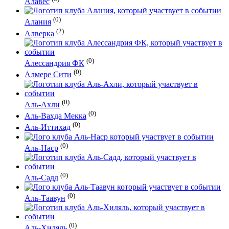
Алавес
(0)
Алания
(2)
Алверка
(0)
Алессандрия ФК
(0)
Алмере Сити
(0)
Аль-Ахли
(0)
Аль-Вахда Мекка
(0)
Аль-Иттихад
(0)
Аль-Наср
(0)
Аль-Садд
(0)
Аль-Таавун
(0)
Аль-Хиляль