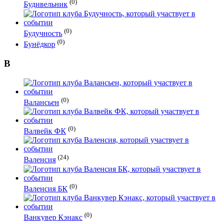
(0)
Будивельник
(0)
Будучность
(0)
Бунёдкор
В
(0)
Валансьен
(0)
Валвейк ФК
(24)
Валенсия
(0)
Валенсия БК
(0)
Ванкувер Кэнакс