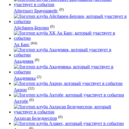
(0)
Айнтрахт Брауншвейг
(0)
Айсбарен-Берлин
(64)
Ак Барс
(0)
Академик
(2)
Академика
(32)
Акрон
(0)
Актобе
(0)
Акхисар Беледиеспор
(6)