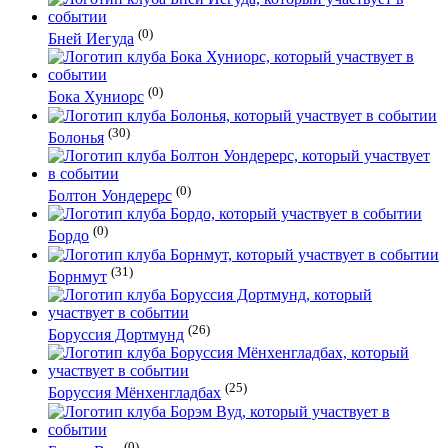
(0)
Бней Иегуда
(0)
Бока Хуниорс
(30)
Болонья
(0)
Болтон Уондерерс
(0)
Бордо
(31)
Борнмут
(26)
Боруссия Дортмунд
(25)
Боруссия Мёнхенгладбах
(0)