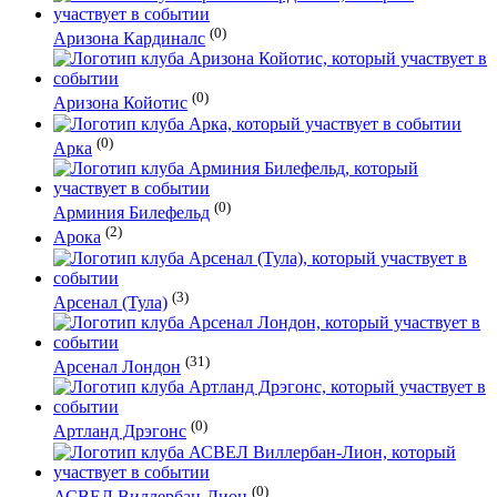
(0)
Аризона Кардиналс
(0)
Аризона Койотис
(0)
Арка
(0)
Арминия Билефельд
(2)
Арока
(3)
Арсенал (Тула)
(31)
Арсенал Лондон
(0)
Артланд Дрэгонс
(0)
АСВЕЛ Виллербан-Лион