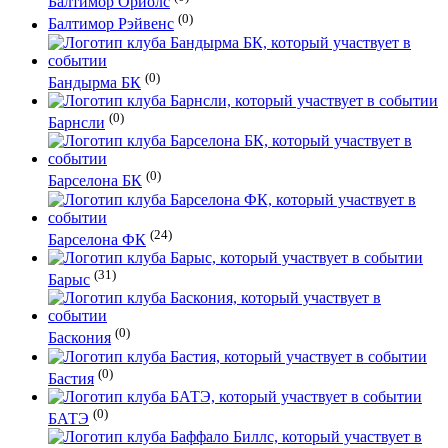
Балтимор Ориолс
(0)
Балтимор Рэйвенс
(0)
Бандырма БК
(0)
Барнсли
(0)
Барселона БК
(24)
Барселона ФК
(31)
Барыс
(0)
Баскония
(0)
Бастия
(0)
БАТЭ