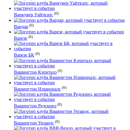
(0)
Ванкувер Уайткэпс
(0)
Вардар
(0)
Варезе
(0)
Варезе БК
(0)
Вашингтон Кэпиталз
(0)
Вашингтон Нэшионалс
(0)
Вашингтон Редскинз
(0)
Вашингтон Уизардс