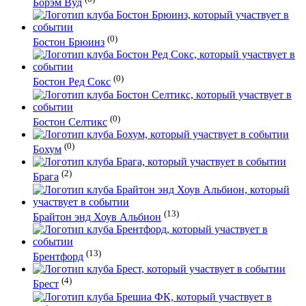
Борэм Вуд
(0)
Бостон Брюинз
(0)
Бостон Ред Сокс
(0)
Бостон Селтикс
(0)
Бохум
(2)
Брага
(13)
Брайтон энд Хоув Альбион
(13)
Брентфорд
(4)
Брест