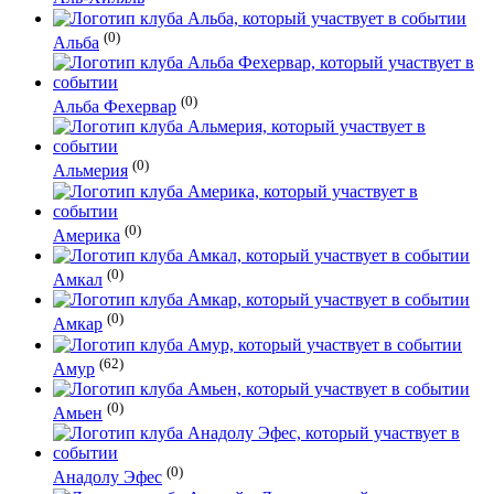
(0)
Альба
(0)
Альба Фехервар
(0)
Альмерия
(0)
Америка
(0)
Амкал
(0)
Амкар
(62)
Амур
(0)
Амьен
(0)
Анадолу Эфес