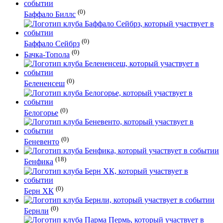
(0)
Баффало Биллс
(0)
Баффало Сейбрз
(0)
Бачка-Топола
(0)
Белененсеш
(0)
Белогорье
(0)
Беневенто
(18)
Бенфика
(0)
Берн ХК
(0)
Бернли