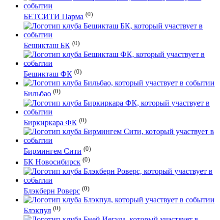
(0)
БЕТСИТИ Парма
(0)
Бешикташ БК
(0)
Бешикташ ФК
(0)
Бильбао
(0)
Биркиркара ФК
(0)
Бирмингем Сити
(0)
БК Новосибирск
(0)
Блэкберн Роверс
(0)
Блэкпул