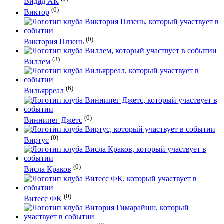
Видад АК
(0)
Виктор
(0)
Виктория Плзень
(3)
Виллем
(6)
Вильярреал
(0)
Виннипег Джетс
(0)
Виртус
(0)
Висла Краков
(0)
Витесс ФК