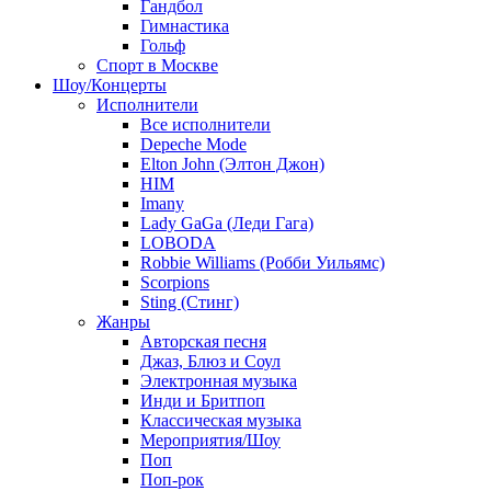
Гандбол
Гимнастика
Гольф
Спорт в Москве
Шоу/Концерты
Исполнители
Все исполнители
Depeche Mode
Elton John (Элтон Джон)
HIM
Imany
Lady GaGa (Леди Гага)
LOBODA
Robbie Williams (Робби Уильямс)
Scorpions
Sting (Стинг)
Жанры
Авторская песня
Джаз, Блюз и Соул
Электронная музыка
Инди и Бритпоп
Классическая музыка
Мероприятия/Шоу
Поп
Поп-рок