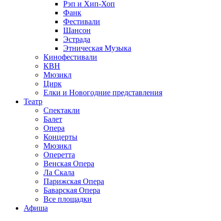
Рэп и Хип-Хоп
Фанк
Фестивали
Шансон
Эстрада
Этническая Музыка
Кинофестивали
КВН
Мюзикл
Цирк
Елки и Новогодние представления
Театр
Спектакли
Балет
Опера
Концерты
Мюзикл
Оперетта
Венская Опера
Ла Скала
Парижская Опера
Баварская Опера
Все площадки
Афиша