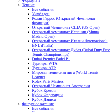
Формула 1
Теннис
Все события
Уимблдон
Ролан Гаррос (Открытый Чемпионат
Франции)
Открытый Чемпионат США (US Open)
Открытый чемпионат Испании (Mutua
Madrid Open)
Открытый чемпионат Италии (Internazionali
BNL d’Italia)
Открытый чемпионат Дубая (Dubai Duty Free
Tennis Championships)
Dubai Premier Padel P1
Турниры WTA
Турниры ATP
Мировая теннисная лига (World Tennis
League)
Rolex Paris Masters
Открытый Чемпионат Австралии
Кубок Кремля
Кубок Федерации
Кубок Дэвиса
Фигурное катание
Все события