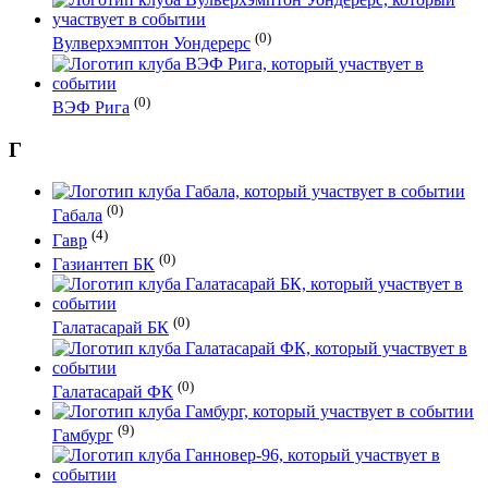
(0)
Вулверхэмптон Уондерерс
(0)
ВЭФ Рига
Г
(0)
Габала
(4)
Гавр
(0)
Газиантеп БК
(0)
Галатасарай БК
(0)
Галатасарай ФК
(9)
Гамбург