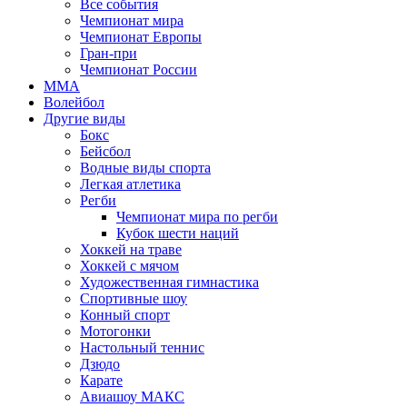
Все события
Чемпионат мира
Чемпионат Европы
Гран-при
Чемпионат России
MMA
Волейбол
Другие виды
Бокс
Бейсбол
Водные виды спорта
Легкая атлетика
Регби
Чемпионат мира по регби
Кубок шести наций
Хоккей на траве
Хоккей с мячом
Художественная гимнастика
Спортивные шоу
Конный спорт
Мотогонки
Настольный теннис
Дзюдо
Карате
Авиашоу МАКС