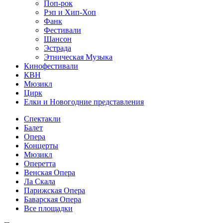
Поп-рок
Рэп и Хип-Хоп
Фанк
Фестивали
Шансон
Эстрада
Этническая Музыка
Кинофестивали
КВН
Мюзикл
Цирк
Елки и Новогодние представления
Спектакли
Балет
Опера
Концерты
Мюзикл
Оперетта
Венская Опера
Ла Скала
Парижская Опера
Баварская Опера
Все площадки