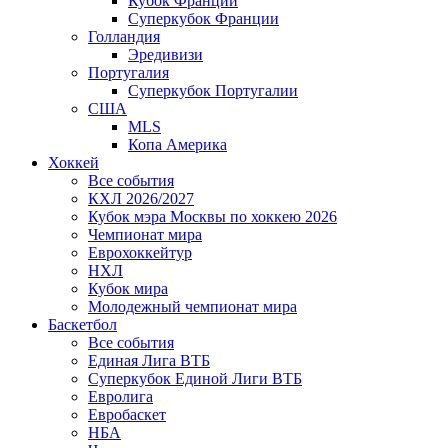
Кубок Франции
Суперкубок Франции
Голландия
Эредивизи
Португалия
Суперкубок Португалии
США
MLS
Копа Америка
Хоккей
Все события
КХЛ 2026/2027
Кубок мэра Москвы по хоккею 2026
Чемпионат мира
Еврохоккейтур
НХЛ
Кубок мира
Молодежный чемпионат мира
Баскетбол
Все события
Единая Лига ВТБ
Суперкубок Единой Лиги ВТБ
Евролига
Евробаскет
НБА