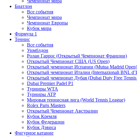
Чемпионат мира
Биатлон
Все события
Чемпионат мира
Чемпионат Европы
Кубок мира
Формула 1
Теннис
Все события
Уимблдон
Ролан Гаррос (Открытый Чемпионат Франции)
Открытый Чемпионат США (US Open)
Открытый чемпионат Испании (Mutua Madrid Open
Открытый чемпионат Италии (Internazionali BNL d’It
Открытый чемпионат Дубая (Dubai Duty Free Tennis
Dubai Premier Padel P1
Турниры WTA
Турниры ATP
Мировая теннисная лига (World Tennis League)
Rolex Paris Masters
Открытый Чемпионат Австралии
Кубок Кремля
Кубок Федерации
Кубок Дэвиса
Фигурное катание