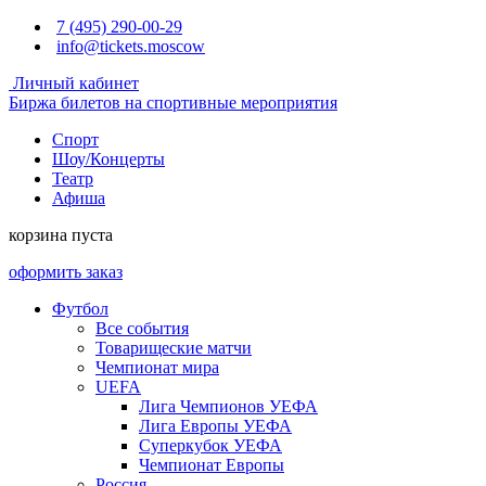
7 (495) 290-00-29
info@tickets.moscow
Личный кабинет
Биржа билетов на спортивные мероприятия
Спорт
Шоу/Концерты
Театр
Афиша
корзина пуста
оформить заказ
Футбол
Все события
Товарищеские матчи
Чемпионат мира
UEFA
Лига Чемпионов УЕФА
Лига Европы УЕФА
Суперкубок УЕФА
Чемпионат Европы
Россия