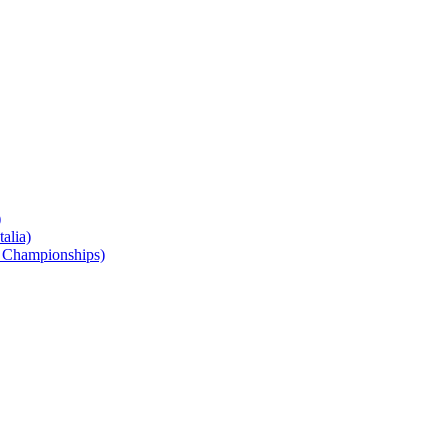
)
alia)
 Championships)