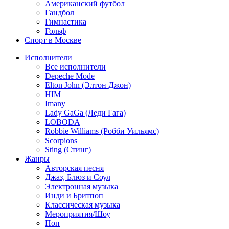
Американский футбол
Гандбол
Гимнастика
Гольф
Спорт в Москве
Исполнители
Все исполнители
Depeche Mode
Elton John (Элтон Джон)
HIM
Imany
Lady GaGa (Леди Гага)
LOBODA
Robbie Williams (Робби Уильямс)
Scorpions
Sting (Стинг)
Жанры
Авторская песня
Джаз, Блюз и Соул
Электронная музыка
Инди и Бритпоп
Классическая музыка
Мероприятия/Шоу
Поп