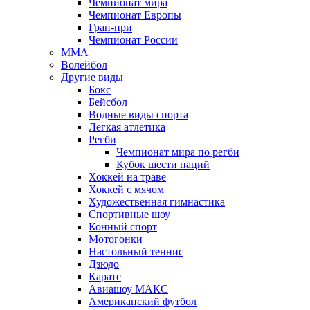
Чемпионат мира
Чемпионат Европы
Гран-при
Чемпионат России
MMA
Волейбол
Другие виды
Бокс
Бейсбол
Водные виды спорта
Легкая атлетика
Регби
Чемпионат мира по регби
Кубок шести наций
Хоккей на траве
Хоккей с мячом
Художественная гимнастика
Спортивные шоу
Конный спорт
Мотогонки
Настольный теннис
Дзюдо
Карате
Авиашоу МАКС
Американский футбол