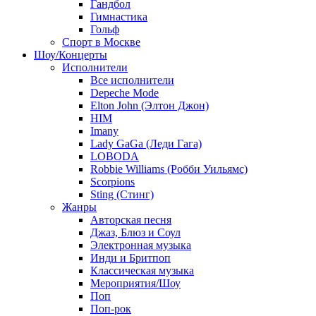
Гандбол
Гимнастика
Гольф
Спорт в Москве
Шоу/Концерты
Исполнители
Все исполнители
Depeche Mode
Elton John (Элтон Джон)
HIM
Imany
Lady GaGa (Леди Гага)
LOBODA
Robbie Williams (Робби Уильямс)
Scorpions
Sting (Стинг)
Жанры
Авторская песня
Джаз, Блюз и Соул
Электронная музыка
Инди и Бритпоп
Классическая музыка
Мероприятия/Шоу
Поп
Поп-рок