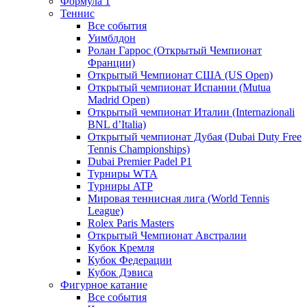
Формула 1
Теннис
Все события
Уимблдон
Ролан Гаррос (Открытый Чемпионат
Франции)
Открытый Чемпионат США (US Open)
Открытый чемпионат Испании (Mutua
Madrid Open)
Открытый чемпионат Италии (Internazionali
BNL d’Italia)
Открытый чемпионат Дубая (Dubai Duty Free
Tennis Championships)
Dubai Premier Padel P1
Турниры WTA
Турниры ATP
Мировая теннисная лига (World Tennis
League)
Rolex Paris Masters
Открытый Чемпионат Австралии
Кубок Кремля
Кубок Федерации
Кубок Дэвиса
Фигурное катание
Все события