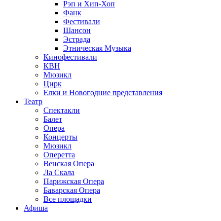
Рэп и Хип-Хоп
Фанк
Фестивали
Шансон
Эстрада
Этническая Музыка
Кинофестивали
КВН
Мюзикл
Цирк
Елки и Новогодние представления
Театр
Спектакли
Балет
Опера
Концерты
Мюзикл
Оперетта
Венская Опера
Ла Скала
Парижская Опера
Баварская Опера
Все площадки
Афиша