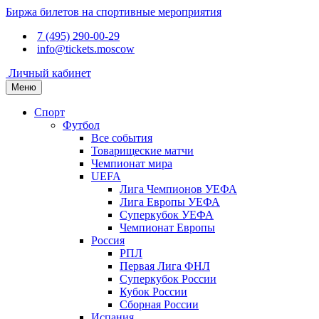
Биржа билетов на спортивные мероприятия
7 (495) 290-00-29
info@tickets.moscow
Личный кабинет
Меню
Спорт
Футбол
Все события
Товарищеские матчи
Чемпионат мира
UEFA
Лига Чемпионов УЕФА
Лига Европы УЕФА
Суперкубок УЕФА
Чемпионат Европы
Россия
РПЛ
Первая Лига ФНЛ
Суперкубок России
Кубок России
Сборная России
Испания