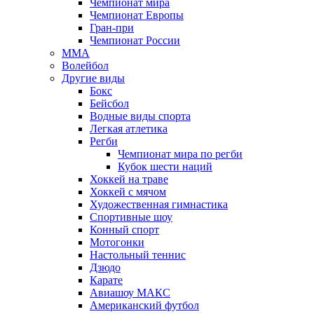
Чемпионат мира
Чемпионат Европы
Гран-при
Чемпионат России
MMA
Волейбол
Другие виды
Бокс
Бейсбол
Водные виды спорта
Легкая атлетика
Регби
Чемпионат мира по регби
Кубок шести наций
Хоккей на траве
Хоккей с мячом
Художественная гимнастика
Спортивные шоу
Конный спорт
Мотогонки
Настольный теннис
Дзюдо
Карате
Авиашоу МАКС
Американский футбол