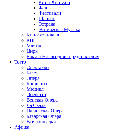
Рэп и Хип-Хоп
Фанк
Фестивали
Шансон
Эстрада
Этническая Музыка
Кинофестивали
КВН
Мюзикл
Цирк
Елки и Новогодние представления
Театр
Спектакли
Балет
Опера
Концерты
Мюзикл
Оперетта
Венская Опера
Ла Скала
Парижская Опера
Баварская Опера
Все площадки
Афиша