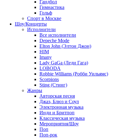
Гандбол
Гимнастика
Гольф
Спорт в Москве
Шоу/Концерты
Исполнители
Все исполнители
Depeche Mode
Elton John (Элтон Джон)
HIM
Imany
Lady GaGa (Леди Гага)
LOBODA
Robbie Williams (Робби Уильямс)
Scorpions
Sting (Стинг)
Жанры
Авторская песня
Джаз, Блюз и Соул
Электронная музыка
Инди и Бритпоп
Классическая музыка
Мероприятия/Шоу
Поп
Поп-рок