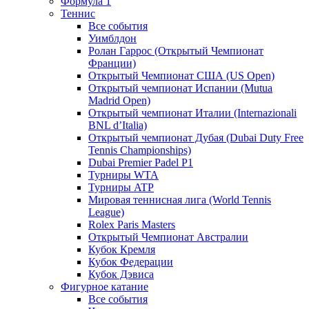
Формула 1
Теннис
Все события
Уимблдон
Ролан Гаррос (Открытый Чемпионат
Франции)
Открытый Чемпионат США (US Open)
Открытый чемпионат Испании (Mutua
Madrid Open)
Открытый чемпионат Италии (Internazionali
BNL d’Italia)
Открытый чемпионат Дубая (Dubai Duty Free
Tennis Championships)
Dubai Premier Padel P1
Турниры WTA
Турниры ATP
Мировая теннисная лига (World Tennis
League)
Rolex Paris Masters
Открытый Чемпионат Австралии
Кубок Кремля
Кубок Федерации
Кубок Дэвиса
Фигурное катание
Все события