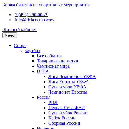
Биржа билетов на спортивные мероприятия
7 (495) 290-00-29
info@tickets.moscow
Личный кабинет
Меню
Спорт
Футбол
Все события
Товарищеские матчи
Чемпионат мира
UEFA
Лига Чемпионов УЕФА
Лига Европы УЕФА
Суперкубок УЕФА
Чемпионат Европы
Россия
РПЛ
Первая Лига ФНЛ
Суперкубок России
Кубок России
Сборная России
Испания