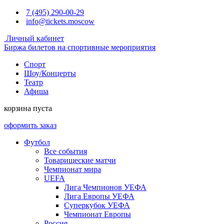
7 (495) 290-00-29
info@tickets.moscow
Личный кабинет
Биржа билетов на спортивные мероприятия
Спорт
Шоу/Концерты
Театр
Афиша
корзина пуста
оформить заказ
Футбол
Все события
Товарищеские матчи
Чемпионат мира
UEFA
Лига Чемпионов УЕФА
Лига Европы УЕФА
Суперкубок УЕФА
Чемпионат Европы
Россия