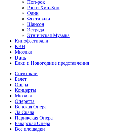
Поп-рок
Рэп и Хип-Хоп
Фанк
Фестивали
Шансон
Эстрада
Этническая Музыка
Кинофестивали
КВН
Мюзикл
Цирк
Елки и Новогодние представления
Спектакли
Балет
Опера
Концерты
Мюзикл
Оперетта
Венская Опера
Ла Скала
Парижская Опера
Баварская Опера
Все площадки