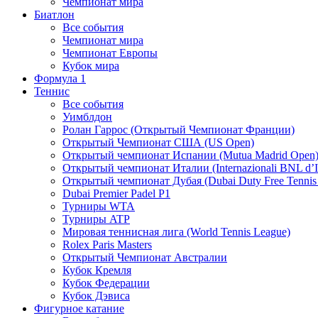
Чемпионат мира
Биатлон
Все события
Чемпионат мира
Чемпионат Европы
Кубок мира
Формула 1
Теннис
Все события
Уимблдон
Ролан Гаррос (Открытый Чемпионат Франции)
Открытый Чемпионат США (US Open)
Открытый чемпионат Испании (Mutua Madrid Open
Открытый чемпионат Италии (Internazionali BNL d’It
Открытый чемпионат Дубая (Dubai Duty Free Tennis
Dubai Premier Padel P1
Турниры WTA
Турниры ATP
Мировая теннисная лига (World Tennis League)
Rolex Paris Masters
Открытый Чемпионат Австралии
Кубок Кремля
Кубок Федерации
Кубок Дэвиса
Фигурное катание