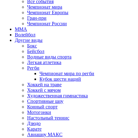
Все события
Чемпионат мира
Чемпионат Европы
Гран-при
Чемпионат России
MMA
Волейбол
Другие виды
Бокс
Бейсбол
Водные виды спорта
Легкая атлетика
Регби
Чемпионат мира по регби
Кубок шести наций
Хоккей на траве
Хоккей с мячом
Художественная гимнастика
Спортивные шоу
Конный спорт
Мотогонки
Настольный теннис
Дзюдо
Карате
Авиашоу МАКС