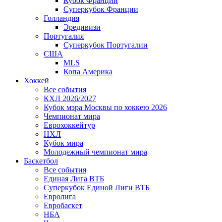
Кубок Франции
Суперкубок Франции
Голландия
Эредивизи
Португалия
Суперкубок Португалии
США
MLS
Копа Америка
Хоккей
Все события
КХЛ 2026/2027
Кубок мэра Москвы по хоккею 2026
Чемпионат мира
Еврохоккейтур
НХЛ
Кубок мира
Молодежный чемпионат мира
Баскетбол
Все события
Единая Лига ВТБ
Суперкубок Единой Лиги ВТБ
Евролига
Евробаскет
НБА