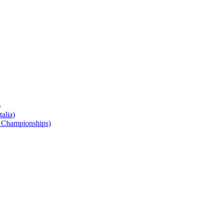
)
alia)
 Championships)