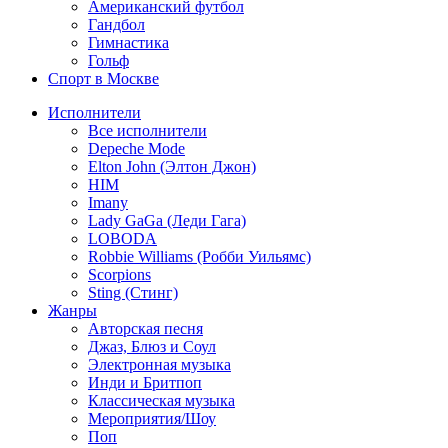
Американский футбол
Гандбол
Гимнастика
Гольф
Спорт в Москве
Исполнители
Все исполнители
Depeche Mode
Elton John (Элтон Джон)
HIM
Imany
Lady GaGa (Леди Гага)
LOBODA
Robbie Williams (Робби Уильямс)
Scorpions
Sting (Стинг)
Жанры
Авторская песня
Джаз, Блюз и Соул
Электронная музыка
Инди и Бритпоп
Классическая музыка
Мероприятия/Шоу
Поп