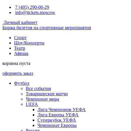
7 (495) 290-00-29
info@tickets.moscow
Личный кабинет
Биржа билетов на спортивные мероприятия
Спорт
Шоу/Концерты
Театр
Афиша
корзина пуста
оформить заказ
Футбол
Все события
Товарищеские матчи
Чемпионат мира
UEFA
Лига Чемпионов УЕФА
Лига Европы УЕФА
Суперкубок УЕФА
Чемпионат Европы
Россия