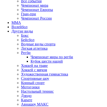
Все события
Чемпионат мира
Чемпионат Европы
Гран-при
Чемпионат России
MMA
Волейбол
Другие виды
Бокс
Бейсбол
Водные виды спорта
Легкая атлетика
Регби
Чемпионат мира по регби
Кубок шести наций
Хоккей на траве
Хоккей с мячом
Художественная гимнастика
Спортивные шоу
Конный спорт
Мотогонки
Настольный теннис
Дзюдо
Карате
Авиашоу МАКС