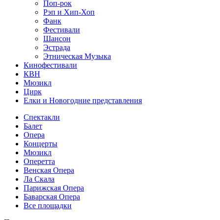
Поп-рок
Рэп и Хип-Хоп
Фанк
Фестивали
Шансон
Эстрада
Этническая Музыка
Кинофестивали
КВН
Мюзикл
Цирк
Елки и Новогодние представления
Спектакли
Балет
Опера
Концерты
Мюзикл
Оперетта
Венская Опера
Ла Скала
Парижская Опера
Баварская Опера
Все площадки