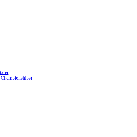
)
alia)
 Championships)