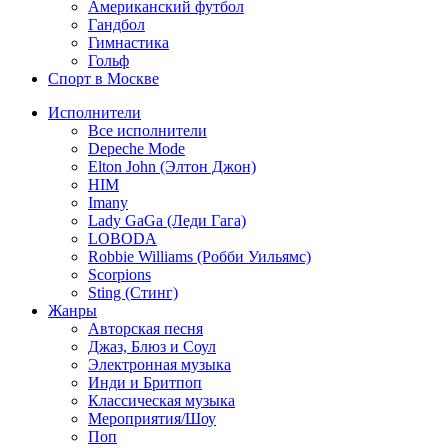
Американский футбол
Гандбол
Гимнастика
Гольф
Спорт в Москве
Исполнители
Все исполнители
Depeche Mode
Elton John (Элтон Джон)
HIM
Imany
Lady GaGa (Леди Гага)
LOBODA
Robbie Williams (Робби Уильямс)
Scorpions
Sting (Стинг)
Жанры
Авторская песня
Джаз, Блюз и Соул
Электронная музыка
Инди и Бритпоп
Классическая музыка
Мероприятия/Шоу
Поп