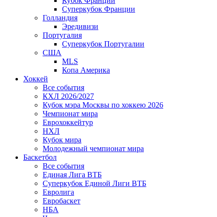
Кубок Франции
Суперкубок Франции
Голландия
Эредивизи
Португалия
Суперкубок Португалии
США
MLS
Копа Америка
Хоккей
Все события
КХЛ 2026/2027
Кубок мэра Москвы по хоккею 2026
Чемпионат мира
Еврохоккейтур
НХЛ
Кубок мира
Молодежный чемпионат мира
Баскетбол
Все события
Единая Лига ВТБ
Суперкубок Единой Лиги ВТБ
Евролига
Евробаскет
НБА