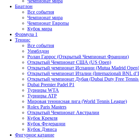
Чемпионат мира
Биатлон
Все события
Чемпионат мира
Чемпионат Европы
Кубок мира
Формула 1
Теннис
Все события
Уимблдон
Ролан Гаррос (Открытый Чемпионат Франции)
Открытый Чемпионат США (US Open)
Открытый чемпионат Испании (Mutua Madrid Open
Открытый чемпионат Италии (Internazionali BNL d’It
Открытый чемпионат Дубая (Dubai Duty Free Tennis
Dubai Premier Padel P1
Турниры WTA
Турниры ATP
Мировая теннисная лига (World Tennis League)
Rolex Paris Masters
Открытый Чемпионат Австралии
Кубок Кремля
Кубок Федерации
Кубок Дэвиса
Фигурное катание