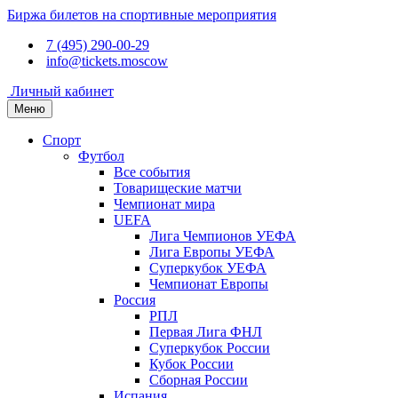
Биржа билетов на спортивные мероприятия
7 (495) 290-00-29
info@tickets.moscow
Личный кабинет
Меню
Спорт
Футбол
Все события
Товарищеские матчи
Чемпионат мира
UEFA
Лига Чемпионов УЕФА
Лига Европы УЕФА
Суперкубок УЕФА
Чемпионат Европы
Россия
РПЛ
Первая Лига ФНЛ
Суперкубок России
Кубок России
Сборная России
Испания