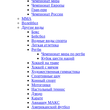
Чемпионат мира
Чемпионат Европы
Гран-при
Чемпионат России
MMA
Волейбол
Другие виды
Бокс
Бейсбол
Водные виды спорта
Легкая атлетика
Регби
Чемпионат мира по регби
Кубок шести наций
Хоккей на траве
Хоккей с мячом
Художественная гимнастика
Спортивные шоу
Конный спорт
Мотогонки
Настольный теннис
Дзюдо
Карате
Авиашоу МАКС
Американский футбол