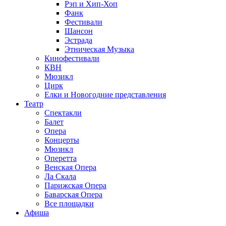
Рэп и Хип-Хоп
Фанк
Фестивали
Шансон
Эстрада
Этническая Музыка
Кинофестивали
КВН
Мюзикл
Цирк
Елки и Новогодние представления
Театр
Спектакли
Балет
Опера
Концерты
Мюзикл
Оперетта
Венская Опера
Ла Скала
Парижская Опера
Баварская Опера
Все площадки
Афиша