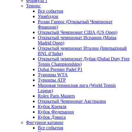
Формула 1
Теннис
Все события
Уимблдон
Ролан Гаррос (Открытый Чемпионат
Франции)
Открытый Чемпионат США (US Open)
Открытый чемпионат Испании (Mutua
Madrid Open)
Открытый чемпионат Италии (Internazionali
BNL d’Italia)
Открытый чемпионат Дубая (Dubai Duty Free
Tennis Championships)
Dubai Premier Padel P1
Турниры WTA
Турниры ATP
Мировая теннисная лига (World Tennis
League)
Rolex Paris Masters
Открытый Чемпионат Австралии
Кубок Кремля
Кубок Федерации
Кубок Дэвиса
Фигурное катание
Все события