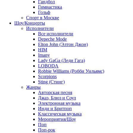
Гандбол
Гимнастика
Гольф
Спорт в Москве
Шоу/Концерты
Исполнители
Все исполнители
Depeche Mode
Elton John (Элтон Джон)
HIM
Imany
Lady GaGa (Леди Гага)
LOBODA
Robbie Williams (Робби Уильямс)
Scorpions
Sting (Стинг)
Жанры
Авторская песня
Джаз, Блюз и Соул
Электронная музыка
Инди и Бритпоп
Классическая музыка
Мероприятия/Шоу
Поп
Поп-рок