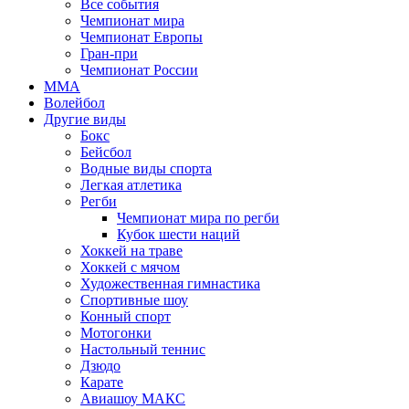
Все события
Чемпионат мира
Чемпионат Европы
Гран-при
Чемпионат России
MMA
Волейбол
Другие виды
Бокс
Бейсбол
Водные виды спорта
Легкая атлетика
Регби
Чемпионат мира по регби
Кубок шести наций
Хоккей на траве
Хоккей с мячом
Художественная гимнастика
Спортивные шоу
Конный спорт
Мотогонки
Настольный теннис
Дзюдо
Карате
Авиашоу МАКС