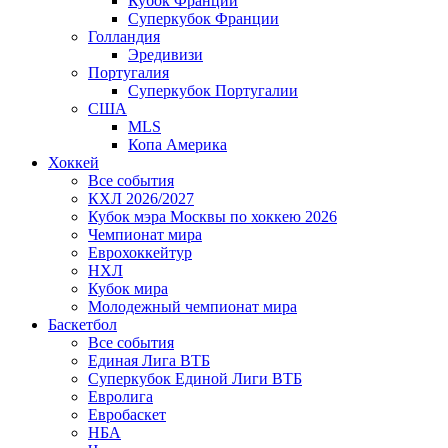
Кубок Франции
Суперкубок Франции
Голландия
Эредивизи
Португалия
Суперкубок Португалии
США
MLS
Копа Америка
Хоккей
Все события
КХЛ 2026/2027
Кубок мэра Москвы по хоккею 2026
Чемпионат мира
Еврохоккейтур
НХЛ
Кубок мира
Молодежный чемпионат мира
Баскетбол
Все события
Единая Лига ВТБ
Суперкубок Единой Лиги ВТБ
Евролига
Евробаскет
НБА