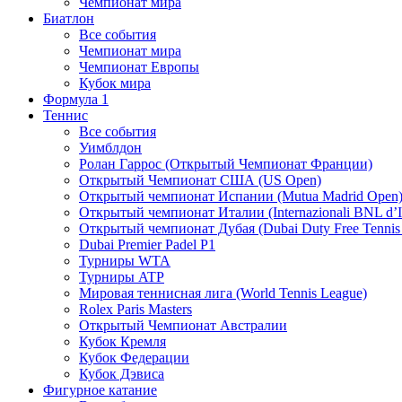
Чемпионат мира
Биатлон
Все события
Чемпионат мира
Чемпионат Европы
Кубок мира
Формула 1
Теннис
Все события
Уимблдон
Ролан Гаррос (Открытый Чемпионат Франции)
Открытый Чемпионат США (US Open)
Открытый чемпионат Испании (Mutua Madrid Open
Открытый чемпионат Италии (Internazionali BNL d’It
Открытый чемпионат Дубая (Dubai Duty Free Tennis
Dubai Premier Padel P1
Турниры WTA
Турниры ATP
Мировая теннисная лига (World Tennis League)
Rolex Paris Masters
Открытый Чемпионат Австралии
Кубок Кремля
Кубок Федерации
Кубок Дэвиса
Фигурное катание