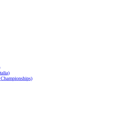
)
alia)
 Championships)