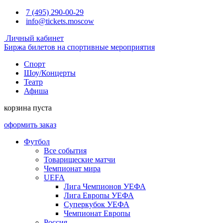
7 (495) 290-00-29
info@tickets.moscow
Личный кабинет
Биржа билетов на спортивные мероприятия
Спорт
Шоу/Концерты
Театр
Афиша
корзина пуста
оформить заказ
Футбол
Все события
Товарищеские матчи
Чемпионат мира
UEFA
Лига Чемпионов УЕФА
Лига Европы УЕФА
Суперкубок УЕФА
Чемпионат Европы
Россия