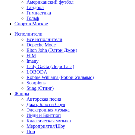
Американский футбол
Гандбол
Гимнастика
Гольф
Спорт в Москве
Исполнители
Все исполнители
Depeche Mode
Elton John (Элтон Джон)
HIM
Imany
Lady GaGa (Леди Гага)
LOBODA
Robbie Williams (Робби Уильямс)
Scorpions
Sting (Стинг)
Жанры
Авторская песня
Джаз, Блюз и Соул
Электронная музыка
Инди и Бритпоп
Классическая музыка
Мероприятия/Шоу
Поп