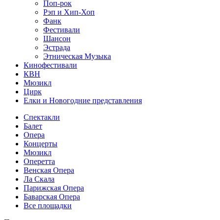
Поп-рок
Рэп и Хип-Хоп
Фанк
Фестивали
Шансон
Эстрада
Этническая Музыка
Кинофестивали
КВН
Мюзикл
Цирк
Елки и Новогодние представления
Спектакли
Балет
Опера
Концерты
Мюзикл
Оперетта
Венская Опера
Ла Скала
Парижская Опера
Баварская Опера
Все площадки