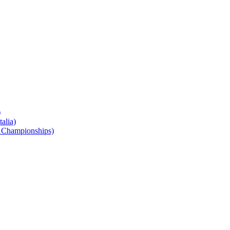
)
alia)
 Championships)