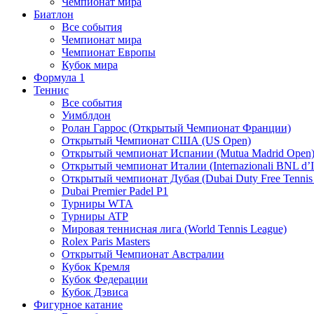
Чемпионат мира
Биатлон
Все события
Чемпионат мира
Чемпионат Европы
Кубок мира
Формула 1
Теннис
Все события
Уимблдон
Ролан Гаррос (Открытый Чемпионат Франции)
Открытый Чемпионат США (US Open)
Открытый чемпионат Испании (Mutua Madrid Open
Открытый чемпионат Италии (Internazionali BNL d’It
Открытый чемпионат Дубая (Dubai Duty Free Tennis
Dubai Premier Padel P1
Турниры WTA
Турниры ATP
Мировая теннисная лига (World Tennis League)
Rolex Paris Masters
Открытый Чемпионат Австралии
Кубок Кремля
Кубок Федерации
Кубок Дэвиса
Фигурное катание