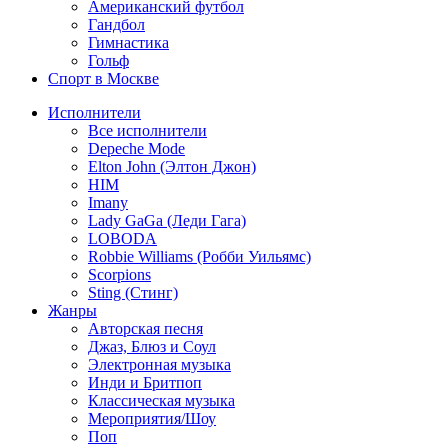
Американский футбол
Гандбол
Гимнастика
Гольф
Спорт в Москве
Исполнители
Все исполнители
Depeche Mode
Elton John (Элтон Джон)
HIM
Imany
Lady GaGa (Леди Гага)
LOBODA
Robbie Williams (Робби Уильямс)
Scorpions
Sting (Стинг)
Жанры
Авторская песня
Джаз, Блюз и Соул
Электронная музыка
Инди и Бритпоп
Классическая музыка
Мероприятия/Шоу
Поп