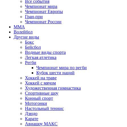
Все события
Чемпионат мира
Чемпионат Европы
Гран-при
Чемпионат России
MMA
Волейбол
Другие виды
Бокс
Бейсбол
Водные виды спорта
Легкая атлетика
Регби
Чемпионат мира по регби
Кубок шести наций
Хоккей на траве
Хоккей с мячом
Художественная гимнастика
Спортивные шоу
Конный спорт
Мотогонки
Настольный теннис
Дзюдо
Карате
Авиашоу МАКС