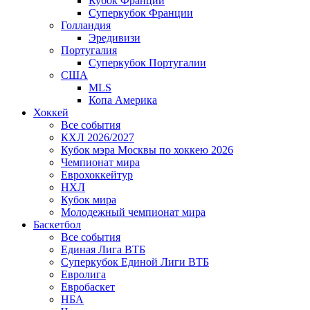
Кубок Франции
Суперкубок Франции
Голландия
Эредивизи
Португалия
Суперкубок Португалии
США
MLS
Копа Америка
Хоккей
Все события
КХЛ 2026/2027
Кубок мэра Москвы по хоккею 2026
Чемпионат мира
Еврохоккейтур
НХЛ
Кубок мира
Молодежный чемпионат мира
Баскетбол
Все события
Единая Лига ВТБ
Суперкубок Единой Лиги ВТБ
Евролига
Евробаскет
НБА