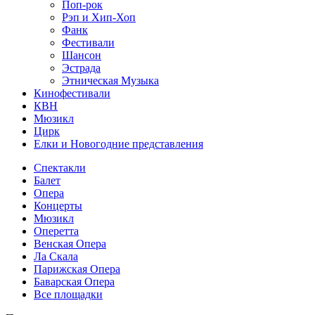
Поп-рок
Рэп и Хип-Хоп
Фанк
Фестивали
Шансон
Эстрада
Этническая Музыка
Кинофестивали
КВН
Мюзикл
Цирк
Елки и Новогодние представления
Спектакли
Балет
Опера
Концерты
Мюзикл
Оперетта
Венская Опера
Ла Скала
Парижская Опера
Баварская Опера
Все площадки