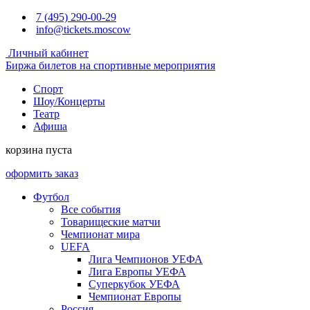
7 (495) 290-00-29
info@tickets.moscow
Личный кабинет
Биржа билетов на спортивные мероприятия
Спорт
Шоу/Концерты
Театр
Афиша
корзина пуста
оформить заказ
Футбол
Все события
Товарищеские матчи
Чемпионат мира
UEFA
Лига Чемпионов УЕФА
Лига Европы УЕФА
Суперкубок УЕФА
Чемпионат Европы
Россия