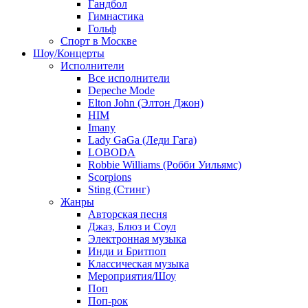
Гандбол
Гимнастика
Гольф
Спорт в Москве
Шоу/Концерты
Исполнители
Все исполнители
Depeche Mode
Elton John (Элтон Джон)
HIM
Imany
Lady GaGa (Леди Гага)
LOBODA
Robbie Williams (Робби Уильямс)
Scorpions
Sting (Стинг)
Жанры
Авторская песня
Джаз, Блюз и Соул
Электронная музыка
Инди и Бритпоп
Классическая музыка
Мероприятия/Шоу
Поп
Поп-рок