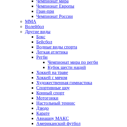
Чемпионат мира
Чемпионат Европы
Гран-при
Чемпионат России
MMA
Волейбол
Другие виды
Бокс
Бейсбол
Водные виды спорта
Легкая атлетика
Регби
Чемпионат мира по регби
Кубок шести наций
Хоккей на траве
Хоккей с мячом
Художественная гимнастика
Спортивные шоу
Конный спорт
Мотогонки
Настольный теннис
Дзюдо
Карате
Авиашоу МАКС
Американский футбол