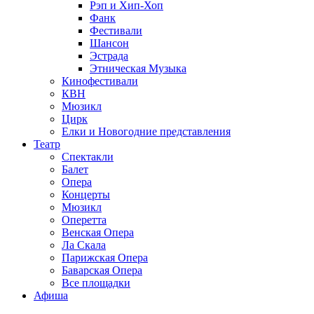
Рэп и Хип-Хоп
Фанк
Фестивали
Шансон
Эстрада
Этническая Музыка
Кинофестивали
КВН
Мюзикл
Цирк
Елки и Новогодние представления
Театр
Спектакли
Балет
Опера
Концерты
Мюзикл
Оперетта
Венская Опера
Ла Скала
Парижская Опера
Баварская Опера
Все площадки
Афиша