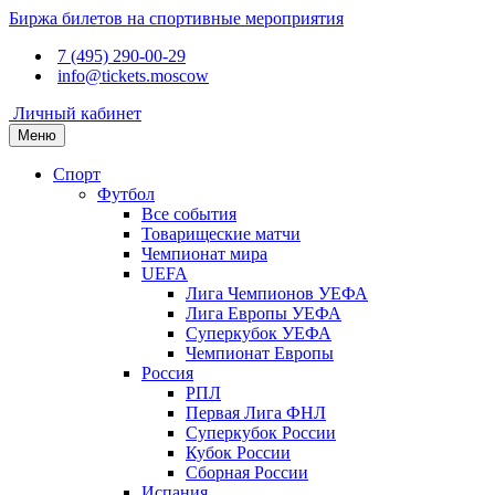
Биржа билетов на спортивные мероприятия
7 (495) 290-00-29
info@tickets.moscow
Личный кабинет
Меню
Спорт
Футбол
Все события
Товарищеские матчи
Чемпионат мира
UEFA
Лига Чемпионов УЕФА
Лига Европы УЕФА
Суперкубок УЕФА
Чемпионат Европы
Россия
РПЛ
Первая Лига ФНЛ
Суперкубок России
Кубок России
Сборная России
Испания