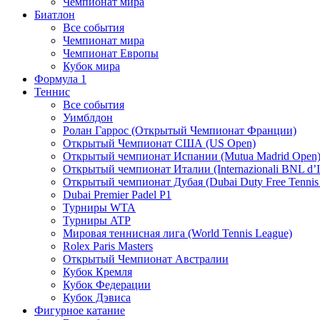
Чемпионат мира
Биатлон
Все события
Чемпионат мира
Чемпионат Европы
Кубок мира
Формула 1
Теннис
Все события
Уимблдон
Ролан Гаррос (Открытый Чемпионат Франции)
Открытый Чемпионат США (US Open)
Открытый чемпионат Испании (Mutua Madrid Open
Открытый чемпионат Италии (Internazionali BNL d’It
Открытый чемпионат Дубая (Dubai Duty Free Tennis
Dubai Premier Padel P1
Турниры WTA
Турниры ATP
Мировая теннисная лига (World Tennis League)
Rolex Paris Masters
Открытый Чемпионат Австралии
Кубок Кремля
Кубок Федерации
Кубок Дэвиса
Фигурное катание