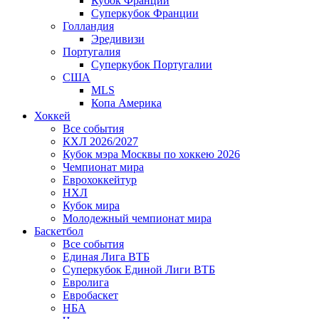
Кубок Франции
Суперкубок Франции
Голландия
Эредивизи
Португалия
Суперкубок Португалии
США
MLS
Копа Америка
Хоккей
Все события
КХЛ 2026/2027
Кубок мэра Москвы по хоккею 2026
Чемпионат мира
Еврохоккейтур
НХЛ
Кубок мира
Молодежный чемпионат мира
Баскетбол
Все события
Единая Лига ВТБ
Суперкубок Единой Лиги ВТБ
Евролига
Евробаскет
НБА