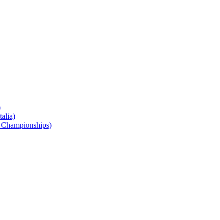
)
alia)
 Championships)