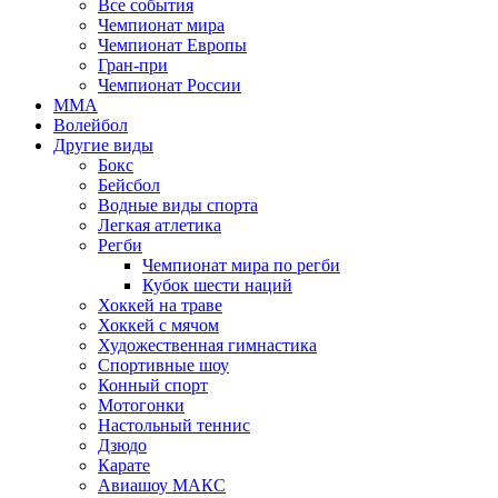
Все события
Чемпионат мира
Чемпионат Европы
Гран-при
Чемпионат России
MMA
Волейбол
Другие виды
Бокс
Бейсбол
Водные виды спорта
Легкая атлетика
Регби
Чемпионат мира по регби
Кубок шести наций
Хоккей на траве
Хоккей с мячом
Художественная гимнастика
Спортивные шоу
Конный спорт
Мотогонки
Настольный теннис
Дзюдо
Карате
Авиашоу МАКС