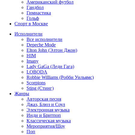
Американский футбол
Гандбол
Гимнастика
Гольф
Спорт в Москве
Исполнители
Все исполнители
Depeche Mode
Elton John (Элтон Джон)
HIM
Imany
Lady GaGa (Леди Гага)
LOBODA
Robbie Williams (Робби Уильямс)
Scorpions
Sting (Стинг)
Жанры
Авторская песня
Джаз, Блюз и Соул
Электронная музыка
Инди и Бритпоп
Классическая музыка
Мероприятия/Шоу
Поп