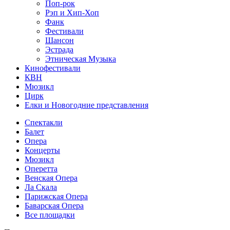
Поп-рок
Рэп и Хип-Хоп
Фанк
Фестивали
Шансон
Эстрада
Этническая Музыка
Кинофестивали
КВН
Мюзикл
Цирк
Елки и Новогодние представления
Спектакли
Балет
Опера
Концерты
Мюзикл
Оперетта
Венская Опера
Ла Скала
Парижская Опера
Баварская Опера
Все площадки