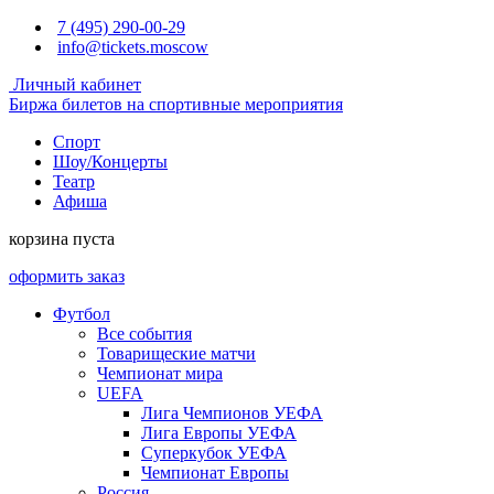
7 (495) 290-00-29
info@tickets.moscow
Личный кабинет
Биржа билетов на спортивные мероприятия
Спорт
Шоу/Концерты
Театр
Афиша
корзина пуста
оформить заказ
Футбол
Все события
Товарищеские матчи
Чемпионат мира
UEFA
Лига Чемпионов УЕФА
Лига Европы УЕФА
Суперкубок УЕФА
Чемпионат Европы
Россия