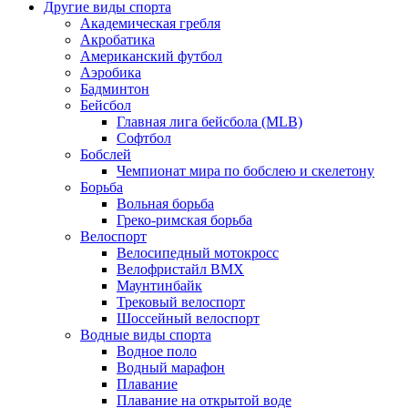
Другие виды спорта
Академическая гребля
Акробатика
Американский футбол
Аэробика
Бадминтон
Бейсбол
Главная лига бейсбола (MLB)
Софтбол
Бобслей
Чемпионат мира по бобслею и скелетону
Борьба
Вольная борьба
Греко-римская борьба
Велоспорт
Велосипедный мотокросс
Велофристайл BMX
Маунтинбайк
Трековый велоспорт
Шоссейный велоспорт
Водные виды спорта
Водное поло
Водный марафон
Плавание
Плавание на открытой воде