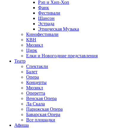
Рэп и Хип-Хоп
Фанк
Фестивали
Шансон
Эстрада
Этническая Музыка
Кинофестивали
КВН
Мюзикл
Цирк
Елки и Новогодние представления
Театр
Спектакли
Балет
Опера
Концерты
Мюзикл
Оперетта
Венская Опера
Ла Скала
Парижская Опера
Баварская Опера
Все площадки
Афиша