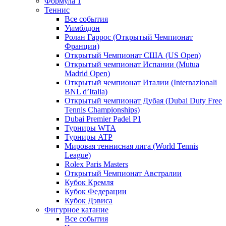
Формула 1
Теннис
Все события
Уимблдон
Ролан Гаррос (Открытый Чемпионат
Франции)
Открытый Чемпионат США (US Open)
Открытый чемпионат Испании (Mutua
Madrid Open)
Открытый чемпионат Италии (Internazionali
BNL d’Italia)
Открытый чемпионат Дубая (Dubai Duty Free
Tennis Championships)
Dubai Premier Padel P1
Турниры WTA
Турниры ATP
Мировая теннисная лига (World Tennis
League)
Rolex Paris Masters
Открытый Чемпионат Австралии
Кубок Кремля
Кубок Федерации
Кубок Дэвиса
Фигурное катание
Все события