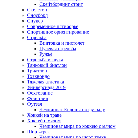
Скейтбординг стрит
Скелетон
Сноуборд
Снукер
Современное пятиборье
Спортивное ориентирование
Стрельба
Винтовка и пистолет
Пулевая стрельба
Ружьё
Стрельба из лука
Танковый биатлон
Триатлон
Тхэквондо
Тяжелая атлетика
Универсиада 2019
Фехтование
Фристайл
Футзал
Чемпионат Европы по футзалу
Хоккей на траве
Хоккей с мячом
Чемпионат мира по хоккею с мячом
Шорт-трек
Чемпионат мира по шорт-треку