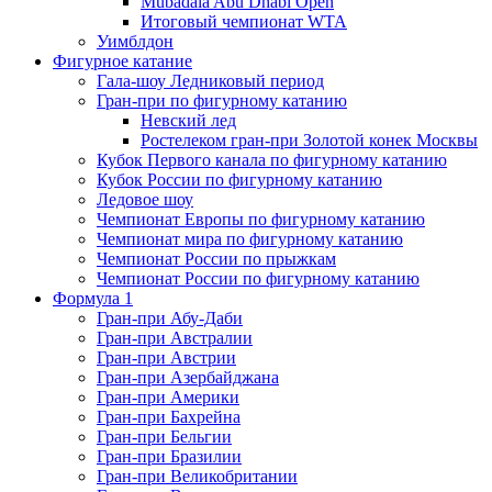
Mubadala Abu Dhabi Open
Итоговый чемпионат WTA
Уимблдон
Фигурное катание
Гала-шоу Ледниковый период
Гран-при по фигурному катанию
Невский лед
Ростелеком гран-при Золотой конек Москвы
Кубок Первого канала по фигурному катанию
Кубок России по фигурному катанию
Ледовое шоу
Чемпионат Европы по фигурному катанию
Чемпионат мира по фигурному катанию
Чемпионат России по прыжкам
Чемпионат России по фигурному катанию
Формула 1
Гран-при Абу-Даби
Гран-при Австралии
Гран-при Австрии
Гран-при Азербайджана
Гран-при Америки
Гран-при Бахрейна
Гран-при Бельгии
Гран-при Бразилии
Гран-при Великобритании