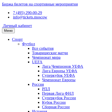
Биржа билетов на спортивные мероприятия
7 (495) 290-00-29
info@tickets.moscow
Личный кабинет
Меню
Спорт
Футбол
Все события
Товарищеские матчи
Чемпионат мира
UEFA
Лига Чемпионов УЕФА
Лига Европы УЕФА
Суперкубок УЕФА
Чемпионат Европы
Россия
РПЛ
Первая Лига ФНЛ
Суперкубок России
Кубок России
Сборная России
Испания