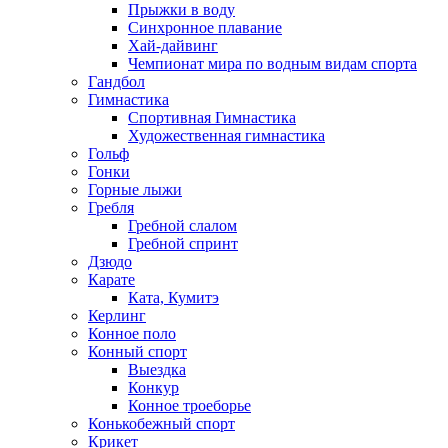
Прыжки в воду
Синхронное плавание
Хай-дайвинг
Чемпионат мира по водным видам спорта
Гандбол
Гимнастика
Спортивная Гимнастика
Художественная гимнастика
Гольф
Гонки
Горные лыжи
Гребля
Гребной слалом
Гребной спринт
Дзюдо
Карате
Ката, Кумитэ
Керлинг
Конное поло
Конный спорт
Выездка
Конкур
Конное троеборье
Конькобежный спорт
Крикет