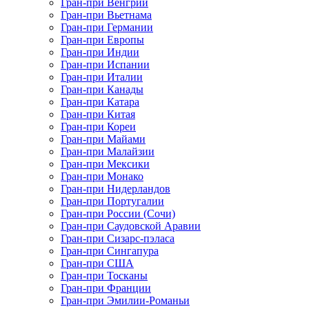
Гран-при Венгрии
Гран-при Вьетнама
Гран-при Германии
Гран-при Европы
Гран-при Индии
Гран-при Испании
Гран-при Италии
Гран-при Канады
Гран-при Катара
Гран-при Китая
Гран-при Кореи
Гран-при Майами
Гран-при Малайзии
Гран-при Мексики
Гран-при Монако
Гран-при Нидерландов
Гран-при Португалии
Гран-при России (Сочи)
Гран-при Саудовской Аравии
Гран-при Сизарс-пэласа
Гран-при Сингапура
Гран-при США
Гран-при Тосканы
Гран-при Франции
Гран-при Эмилии-Романьи