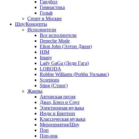
Гандбол
Гимнастика
Гольф
Спорт в Москве
Шоу/Концерты
Исполнители
Все исполнители
Depeche Mode
Elton John (Элтон Джон)
HIM
Imany
Lady GaGa (Леди Гага)
LOBODA
Robbie Williams (Робби Уильямс)
Scorpions
Sting (Стинг)
Жанры
Авторская песня
Джаз, Блюз и Соул
Электронная музыка
Инди и Бритпоп
Классическая музыка
Мероприятия/Шоу
Поп
Поп-рок