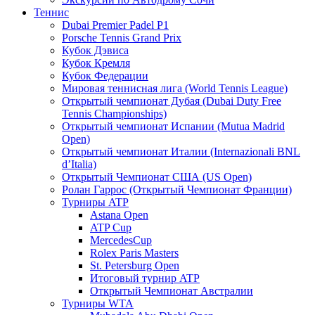
Теннис
Dubai Premier Padel P1
Porsche Tennis Grand Prix
Кубок Дэвиса
Кубок Кремля
Кубок Федерации
Мировая теннисная лига (World Tennis League)
Открытый чемпионат Дубая (Dubai Duty Free
Tennis Championships)
Открытый чемпионат Испании (Mutua Madrid
Open)
Открытый чемпионат Италии (Internazionali BNL
d’Italia)
Открытый Чемпионат США (US Open)
Ролан Гаррос (Открытый Чемпионат Франции)
Турниры ATP
Astana Open
ATP Cup
MercedesCup
Rolex Paris Masters
St. Petersburg Open
Итоговый турнир ATP
Открытый Чемпионат Австралии
Турниры WTA