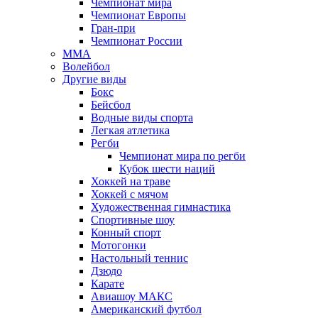
Чемпионат мира
Чемпионат Европы
Гран-при
Чемпионат России
MMA
Волейбол
Другие виды
Бокс
Бейсбол
Водные виды спорта
Легкая атлетика
Регби
Чемпионат мира по регби
Кубок шести наций
Хоккей на траве
Хоккей с мячом
Художественная гимнастика
Спортивные шоу
Конный спорт
Мотогонки
Настольный теннис
Дзюдо
Карате
Авиашоу МАКС
Американский футбол