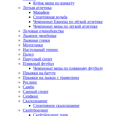
Кубок мира по крикету
Легкая атлетика
Марафон
Спортивная ходьба
Чемпионат Европы по лёгкой атлетике
Чемпионат мира по легкой атлетике
Ледовые единоборства
Лыжное двоеборье
Лыжные гонки
Мотогонки
Настольный теннис
Падел
Парусный спорт
Пляжный футбол
Чемпионат мира по пляжному футболу
Прыжки на батуте
Прыжки на лыжах с трамплина
Реслинг
Самбо
Санный спорт
Серфинг
Скалолазание
Спортивное скалолазание
Скейтбординг
Скейтбординг парк