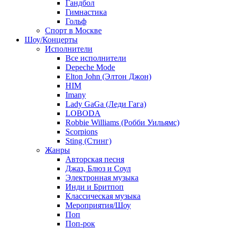
Гандбол
Гимнастика
Гольф
Спорт в Москве
Шоу/Концерты
Исполнители
Все исполнители
Depeche Mode
Elton John (Элтон Джон)
HIM
Imany
Lady GaGa (Леди Гага)
LOBODA
Robbie Williams (Робби Уильямс)
Scorpions
Sting (Стинг)
Жанры
Авторская песня
Джаз, Блюз и Соул
Электронная музыка
Инди и Бритпоп
Классическая музыка
Мероприятия/Шоу
Поп
Поп-рок