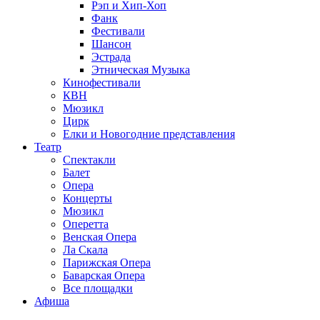
Рэп и Хип-Хоп
Фанк
Фестивали
Шансон
Эстрада
Этническая Музыка
Кинофестивали
КВН
Мюзикл
Цирк
Елки и Новогодние представления
Театр
Спектакли
Балет
Опера
Концерты
Мюзикл
Оперетта
Венская Опера
Ла Скала
Парижская Опера
Баварская Опера
Все площадки
Афиша