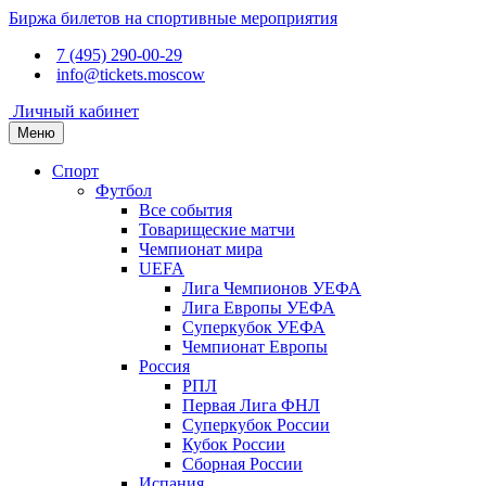
Биржа билетов на спортивные мероприятия
7 (495) 290-00-29
info@tickets.moscow
Личный кабинет
Меню
Спорт
Футбол
Все события
Товарищеские матчи
Чемпионат мира
UEFA
Лига Чемпионов УЕФА
Лига Европы УЕФА
Суперкубок УЕФА
Чемпионат Европы
Россия
РПЛ
Первая Лига ФНЛ
Суперкубок России
Кубок России
Сборная России
Испания