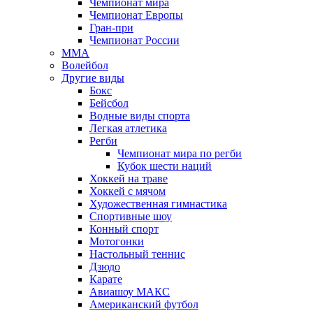
Чемпионат мира
Чемпионат Европы
Гран-при
Чемпионат России
MMA
Волейбол
Другие виды
Бокс
Бейсбол
Водные виды спорта
Легкая атлетика
Регби
Чемпионат мира по регби
Кубок шести наций
Хоккей на траве
Хоккей с мячом
Художественная гимнастика
Спортивные шоу
Конный спорт
Мотогонки
Настольный теннис
Дзюдо
Карате
Авиашоу МАКС
Американский футбол