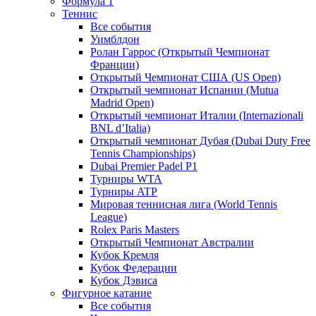
Формула 1
Теннис
Все события
Уимблдон
Ролан Гаррос (Открытый Чемпионат
Франции)
Открытый Чемпионат США (US Open)
Открытый чемпионат Испании (Mutua
Madrid Open)
Открытый чемпионат Италии (Internazionali
BNL d’Italia)
Открытый чемпионат Дубая (Dubai Duty Free
Tennis Championships)
Dubai Premier Padel P1
Турниры WTA
Турниры ATP
Мировая теннисная лига (World Tennis
League)
Rolex Paris Masters
Открытый Чемпионат Австралии
Кубок Кремля
Кубок Федерации
Кубок Дэвиса
Фигурное катание
Все события