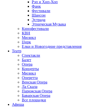
Рэп и Хип-Хоп
Фанк
Фестивали
Шансон
Эстрада
Этническая Музыка
Кинофестивали
КВН
Мюзикл
Цирк
Елки и Новогодние представления
Театр
Спектакли
Балет
Опера
Концерты
Мюзикл
Оперетта
Венская Опера
Ла Скала
Парижская Опера
Баварская Опера
Все площадки
Афиша