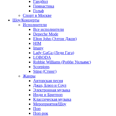
Гандбол
Гимнастика
Гольф
Спорт в Москве
Шоу/Концерты
Исполнители
Все исполнители
Depeche Mode
Elton John (Элтон Джон)
HIM
Imany
Lady GaGa (Леди Гага)
LOBODA
Robbie Williams (Робби Уильямс)
Scorpions
Sting (Стинг)
Жанры
Авторская песня
Джаз, Блюз и Соул
Электронная музыка
Инди и Бритпоп
Классическая музыка
Мероприятия/Шоу
Поп
Поп-рок