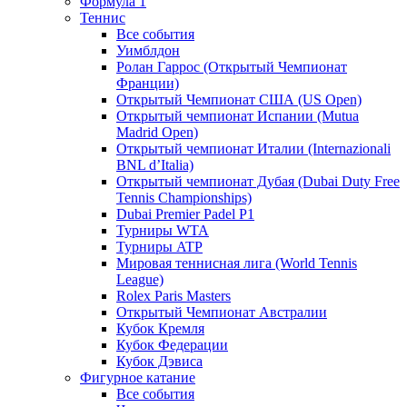
Формула 1
Теннис
Все события
Уимблдон
Ролан Гаррос (Открытый Чемпионат
Франции)
Открытый Чемпионат США (US Open)
Открытый чемпионат Испании (Mutua
Madrid Open)
Открытый чемпионат Италии (Internazionali
BNL d’Italia)
Открытый чемпионат Дубая (Dubai Duty Free
Tennis Championships)
Dubai Premier Padel P1
Турниры WTA
Турниры ATP
Мировая теннисная лига (World Tennis
League)
Rolex Paris Masters
Открытый Чемпионат Австралии
Кубок Кремля
Кубок Федерации
Кубок Дэвиса
Фигурное катание
Все события