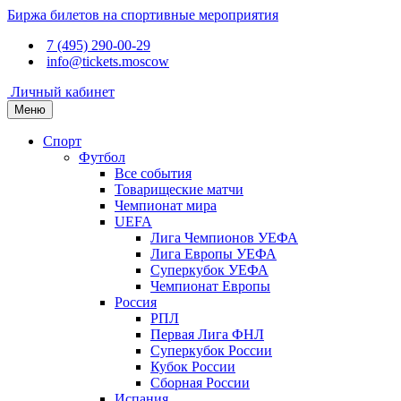
Биржа билетов на спортивные мероприятия
7 (495) 290-00-29
info@tickets.moscow
Личный кабинет
Меню
Спорт
Футбол
Все события
Товарищеские матчи
Чемпионат мира
UEFA
Лига Чемпионов УЕФА
Лига Европы УЕФА
Суперкубок УЕФА
Чемпионат Европы
Россия
РПЛ
Первая Лига ФНЛ
Суперкубок России
Кубок России
Сборная России
Испания