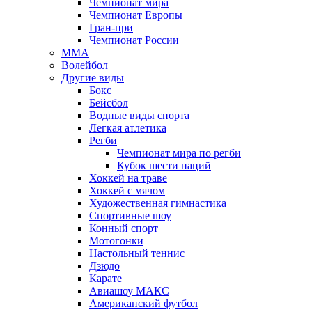
Чемпионат мира
Чемпионат Европы
Гран-при
Чемпионат России
MMA
Волейбол
Другие виды
Бокс
Бейсбол
Водные виды спорта
Легкая атлетика
Регби
Чемпионат мира по регби
Кубок шести наций
Хоккей на траве
Хоккей с мячом
Художественная гимнастика
Спортивные шоу
Конный спорт
Мотогонки
Настольный теннис
Дзюдо
Карате
Авиашоу МАКС
Американский футбол