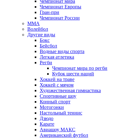
Чемпионат мира
Чемпионат Европы
Гран-при
Чемпионат России
MMA
Волейбол
Другие виды
Бокс
Бейсбол
Водные виды спорта
Легкая атлетика
Регби
Чемпионат мира по регби
Кубок шести наций
Хоккей на траве
Хоккей с мячом
Художественная гимнастика
Спортивные шоу
Конный спорт
Мотогонки
Настольный теннис
Дзюдо
Карате
Авиашоу МАКС
Американский футбол