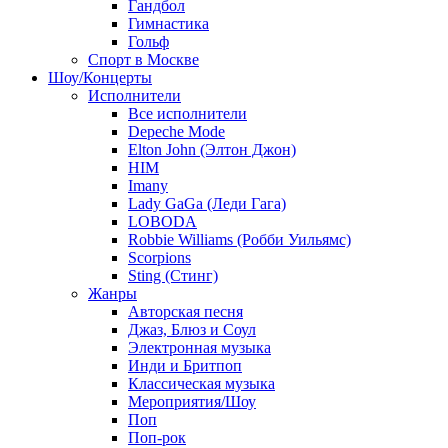
Гандбол
Гимнастика
Гольф
Спорт в Москве
Шоу/Концерты
Исполнители
Все исполнители
Depeche Mode
Elton John (Элтон Джон)
HIM
Imany
Lady GaGa (Леди Гага)
LOBODA
Robbie Williams (Робби Уильямс)
Scorpions
Sting (Стинг)
Жанры
Авторская песня
Джаз, Блюз и Соул
Электронная музыка
Инди и Бритпоп
Классическая музыка
Мероприятия/Шоу
Поп
Поп-рок