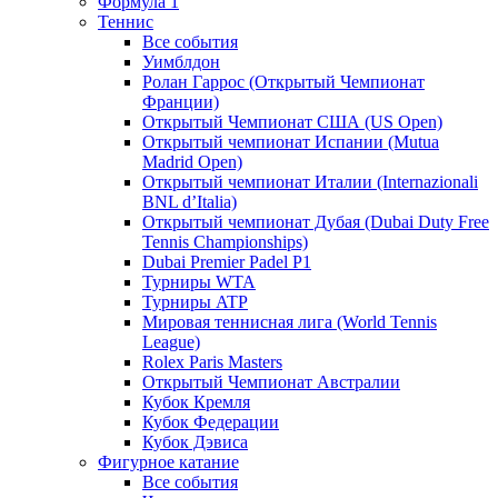
Формула 1
Теннис
Все события
Уимблдон
Ролан Гаррос (Открытый Чемпионат
Франции)
Открытый Чемпионат США (US Open)
Открытый чемпионат Испании (Mutua
Madrid Open)
Открытый чемпионат Италии (Internazionali
BNL d’Italia)
Открытый чемпионат Дубая (Dubai Duty Free
Tennis Championships)
Dubai Premier Padel P1
Турниры WTA
Турниры ATP
Мировая теннисная лига (World Tennis
League)
Rolex Paris Masters
Открытый Чемпионат Австралии
Кубок Кремля
Кубок Федерации
Кубок Дэвиса
Фигурное катание
Все события