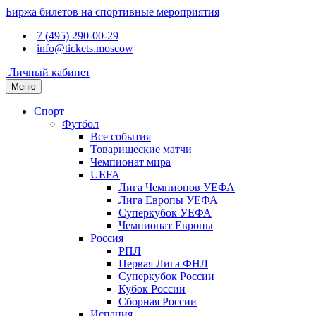
Биржа билетов на спортивные мероприятия
7 (495) 290-00-29
info@tickets.moscow
Личный кабинет
Меню
Спорт
Футбол
Все события
Товарищеские матчи
Чемпионат мира
UEFA
Лига Чемпионов УЕФА
Лига Европы УЕФА
Суперкубок УЕФА
Чемпионат Европы
Россия
РПЛ
Первая Лига ФНЛ
Суперкубок России
Кубок России
Сборная России
Испания