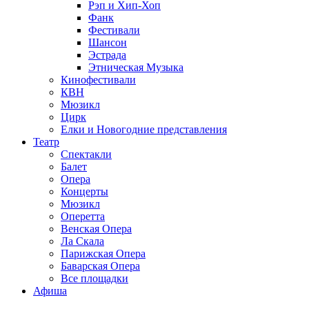
Рэп и Хип-Хоп
Фанк
Фестивали
Шансон
Эстрада
Этническая Музыка
Кинофестивали
КВН
Мюзикл
Цирк
Елки и Новогодние представления
Театр
Спектакли
Балет
Опера
Концерты
Мюзикл
Оперетта
Венская Опера
Ла Скала
Парижская Опера
Баварская Опера
Все площадки
Афиша