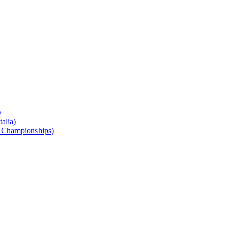
)
alia)
 Championships)