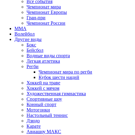
Все события
Чемпионат мира
Чемпионат Европы
Гран-при
Чемпионат России
MMA
Волейбол
Другие виды
Бокс
Бейсбол
Водные виды спорта
Легкая атлетика
Регби
Чемпионат мира по регби
Кубок шести наций
Хоккей на траве
Хоккей с мячом
Художественная гимнастика
Спортивные шоу
Конный спорт
Мотогонки
Настольный теннис
Дзюдо
Карате
Авиашоу МАКС