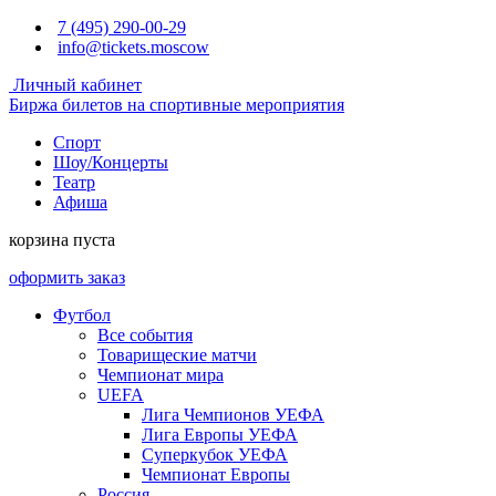
7 (495) 290-00-29
info@tickets.moscow
Личный кабинет
Биржа билетов на спортивные мероприятия
Спорт
Шоу/Концерты
Театр
Афиша
корзина пуста
оформить заказ
Футбол
Все события
Товарищеские матчи
Чемпионат мира
UEFA
Лига Чемпионов УЕФА
Лига Европы УЕФА
Суперкубок УЕФА
Чемпионат Европы
Россия