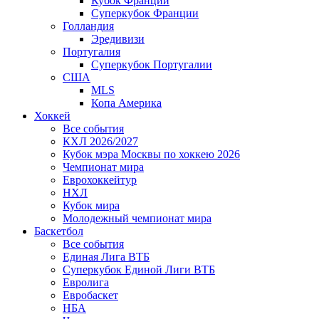
Кубок Франции
Суперкубок Франции
Голландия
Эредивизи
Португалия
Суперкубок Португалии
США
MLS
Копа Америка
Хоккей
Все события
КХЛ 2026/2027
Кубок мэра Москвы по хоккею 2026
Чемпионат мира
Еврохоккейтур
НХЛ
Кубок мира
Молодежный чемпионат мира
Баскетбол
Все события
Единая Лига ВТБ
Суперкубок Единой Лиги ВТБ
Евролига
Евробаскет
НБА