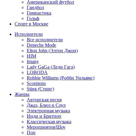
Американский футбол
Гандбол
Гимнастика
Гольф
Спорт в Москве
Исполнители
Все исполнители
Depeche Mode
Elton John (Элтон Джон)
HIM
Imany
Lady GaGa (Леди Гага)
LOBODA
Robbie Williams (Робби Уильямс)
Scorpions
Sting (Стинг)
Жанры
Авторская песня
Джаз, Блюз и Соул
Электронная музыка
Инди и Бритпоп
Классическая музыка
Мероприятия/Шоу
Поп