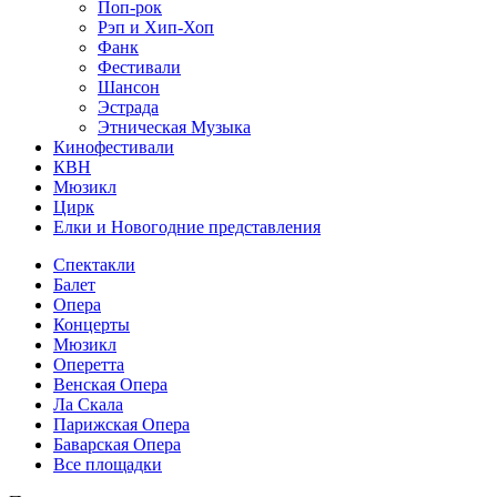
Поп-рок
Рэп и Хип-Хоп
Фанк
Фестивали
Шансон
Эстрада
Этническая Музыка
Кинофестивали
КВН
Мюзикл
Цирк
Елки и Новогодние представления
Спектакли
Балет
Опера
Концерты
Мюзикл
Оперетта
Венская Опера
Ла Скала
Парижская Опера
Баварская Опера
Все площадки