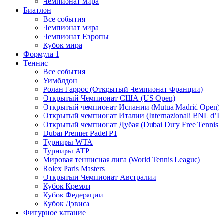
Чемпионат мира
Биатлон
Все события
Чемпионат мира
Чемпионат Европы
Кубок мира
Формула 1
Теннис
Все события
Уимблдон
Ролан Гаррос (Открытый Чемпионат Франции)
Открытый Чемпионат США (US Open)
Открытый чемпионат Испании (Mutua Madrid Open
Открытый чемпионат Италии (Internazionali BNL d’It
Открытый чемпионат Дубая (Dubai Duty Free Tennis
Dubai Premier Padel P1
Турниры WTA
Турниры ATP
Мировая теннисная лига (World Tennis League)
Rolex Paris Masters
Открытый Чемпионат Австралии
Кубок Кремля
Кубок Федерации
Кубок Дэвиса
Фигурное катание