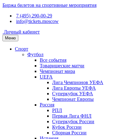
Биржа билетов на спортивные мероприятия
7 (495) 290-00-29
info@tickets.moscow
Личный кабинет
Меню
Спорт
Футбол
Все события
Товарищеские матчи
Чемпионат мира
UEFA
Лига Чемпионов УЕФА
Лига Европы УЕФА
Суперкубок УЕФА
Чемпионат Европы
Россия
РПЛ
Первая Лига ФНЛ
Суперкубок России
Кубок России
Сборная России
Испания