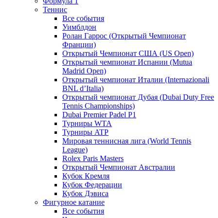
Формула 1
Теннис
Все события
Уимблдон
Ролан Гаррос (Открытый Чемпионат
Франции)
Открытый Чемпионат США (US Open)
Открытый чемпионат Испании (Mutua
Madrid Open)
Открытый чемпионат Италии (Internazionali
BNL d’Italia)
Открытый чемпионат Дубая (Dubai Duty Free
Tennis Championships)
Dubai Premier Padel P1
Турниры WTA
Турниры ATP
Мировая теннисная лига (World Tennis
League)
Rolex Paris Masters
Открытый Чемпионат Австралии
Кубок Кремля
Кубок Федерации
Кубок Дэвиса
Фигурное катание
Все события