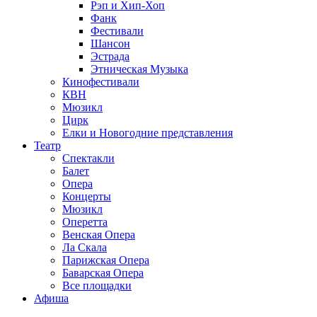
Рэп и Хип-Хоп
Фанк
Фестивали
Шансон
Эстрада
Этническая Музыка
Кинофестивали
КВН
Мюзикл
Цирк
Елки и Новогодние представления
Театр
Спектакли
Балет
Опера
Концерты
Мюзикл
Оперетта
Венская Опера
Ла Скала
Парижская Опера
Баварская Опера
Все площадки
Афиша