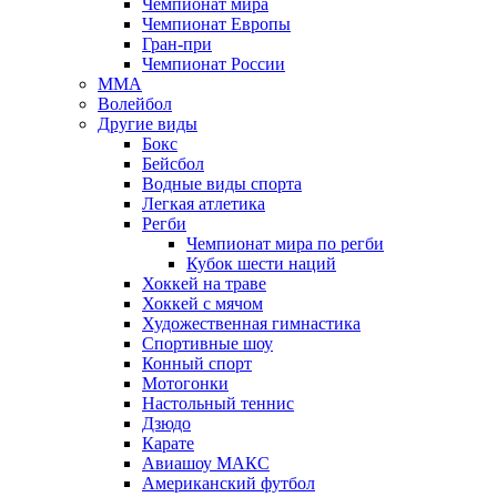
Чемпионат мира
Чемпионат Европы
Гран-при
Чемпионат России
MMA
Волейбол
Другие виды
Бокс
Бейсбол
Водные виды спорта
Легкая атлетика
Регби
Чемпионат мира по регби
Кубок шести наций
Хоккей на траве
Хоккей с мячом
Художественная гимнастика
Спортивные шоу
Конный спорт
Мотогонки
Настольный теннис
Дзюдо
Карате
Авиашоу МАКС
Американский футбол