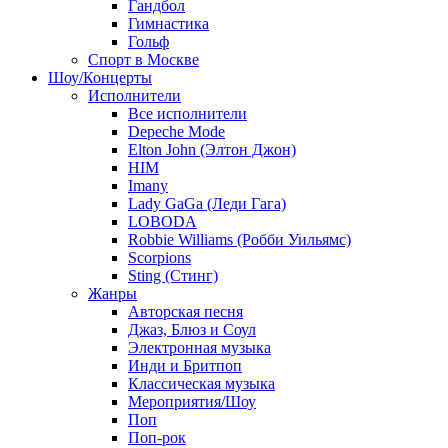
Гандбол
Гимнастика
Гольф
Спорт в Москве
Шоу/Концерты
Исполнители
Все исполнители
Depeche Mode
Elton John (Элтон Джон)
HIM
Imany
Lady GaGa (Леди Гага)
LOBODA
Robbie Williams (Робби Уильямс)
Scorpions
Sting (Стинг)
Жанры
Авторская песня
Джаз, Блюз и Соул
Электронная музыка
Инди и Бритпоп
Классическая музыка
Мероприятия/Шоу
Поп
Поп-рок