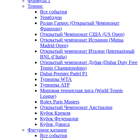
Формула 1
Теннис
Все события
Уимблдон
Ролан Гаррос (Открытый Чемпионат
Франции)
Открытый Чемпионат США (US Open)
Открытый чемпионат Испании (Mutua
Madrid Open)
Открытый чемпионат Италии (Internazionali
BNL d’Italia)
Открытый чемпионат Дубая (Dubai Duty Free
Tennis Championships)
Dubai Premier Padel P1
Турниры WTA
Турниры ATP
Мировая теннисная лига (World Tennis
League)
Rolex Paris Masters
Открытый Чемпионат Австралии
Кубок Кремля
Кубок Федерации
Кубок Дэвиса
Фигурное катание
Все события