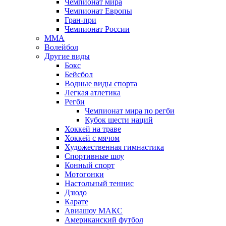
Чемпионат мира
Чемпионат Европы
Гран-при
Чемпионат России
MMA
Волейбол
Другие виды
Бокс
Бейсбол
Водные виды спорта
Легкая атлетика
Регби
Чемпионат мира по регби
Кубок шести наций
Хоккей на траве
Хоккей с мячом
Художественная гимнастика
Спортивные шоу
Конный спорт
Мотогонки
Настольный теннис
Дзюдо
Карате
Авиашоу МАКС
Американский футбол