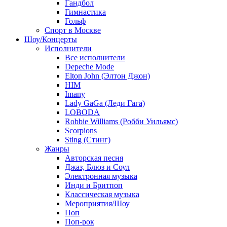
Гандбол
Гимнастика
Гольф
Спорт в Москве
Шоу/Концерты
Исполнители
Все исполнители
Depeche Mode
Elton John (Элтон Джон)
HIM
Imany
Lady GaGa (Леди Гага)
LOBODA
Robbie Williams (Робби Уильямс)
Scorpions
Sting (Стинг)
Жанры
Авторская песня
Джаз, Блюз и Соул
Электронная музыка
Инди и Бритпоп
Классическая музыка
Мероприятия/Шоу
Поп
Поп-рок