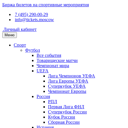
Биржа билетов на спортивные мероприятия
7 (495) 290-00-29
info@tickets.moscow
Личный кабинет
Меню
Спорт
Футбол
Все события
Товарищеские матчи
Чемпионат мира
UEFA
Лига Чемпионов УЕФА
Лига Европы УЕФА
Суперкубок УЕФА
Чемпионат Европы
Россия
РПЛ
Первая Лига ФНЛ
Суперкубок России
Кубок России
Сборная России
Испания