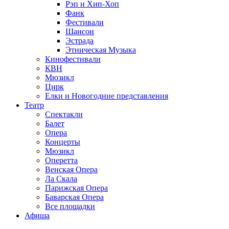
Рэп и Хип-Хоп
Фанк
Фестивали
Шансон
Эстрада
Этническая Музыка
Кинофестивали
КВН
Мюзикл
Цирк
Елки и Новогодние представления
Театр
Спектакли
Балет
Опера
Концерты
Мюзикл
Оперетта
Венская Опера
Ла Скала
Парижская Опера
Баварская Опера
Все площадки
Афиша