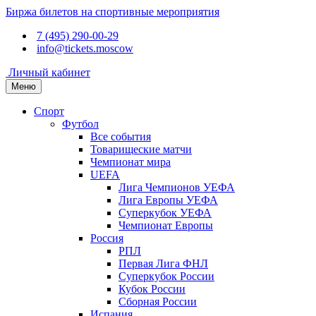
Биржа билетов на спортивные мероприятия
7 (495) 290-00-29
info@tickets.moscow
Личный кабинет
Меню
Спорт
Футбол
Все события
Товарищеские матчи
Чемпионат мира
UEFA
Лига Чемпионов УЕФА
Лига Европы УЕФА
Суперкубок УЕФА
Чемпионат Европы
Россия
РПЛ
Первая Лига ФНЛ
Суперкубок России
Кубок России
Сборная России
Испания