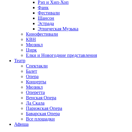
Рэп и Хип-Хоп
Фанк
Фестивали
Шансон
Эстрада
Этническая Музыка
Кинофестивали
КВН
Мюзикл
Цирк
Елки и Новогодние представления
Театр
Спектакли
Балет
Опера
Концерты
Мюзикл
Оперетта
Венская Опера
Ла Скала
Парижская Опера
Баварская Опера
Все площадки
Афиша