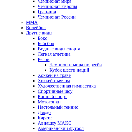
Чемпионат мира
Чемпионат Европы
Гран-при
Чемпионат России
MMA
Волейбол
Другие виды
Бокс
Бейсбол
Водные виды спорта
Легкая атлетика
Регби
Чемпионат мира по регби
Кубок шести наций
Хоккей на траве
Хоккей с мячом
Художественная гимнастика
Спортивные шоу
Конный спорт
Мотогонки
Настольный теннис
Дзюдо
Карате
Авиашоу МАКС
Американский футбол