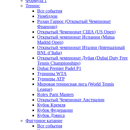
Формула 1
Теннис
Все события
Уимблдон
Ролан Гаррос (Открытый Чемпионат
Франции)
Открытый Чемпионат США (US Open)
Открытый чемпионат Испании (Mutua
Madrid Open)
Открытый чемпионат Италии (Internazionali
BNL d’Italia)
Открытый чемпионат Дубая (Dubai Duty Free
Tennis Championships)
Dubai Premier Padel P1
Турниры WTA
Турниры ATP
Мировая теннисная лига (World Tennis
League)
Rolex Paris Masters
Открытый Чемпионат Австралии
Кубок Кремля
Кубок Федерации
Кубок Дэвиса
Фигурное катание
Все события