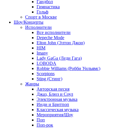
Гандбол
Гимнастика
Гольф
Спорт в Москве
Шоу/Концерты
Исполнители
Все исполнители
Depeche Mode
Elton John (Элтон Джон)
HIM
Imany
Lady GaGa (Леди Гага)
LOBODA
Robbie Williams (Робби Уильямс)
Scorpions
Sting (Стинг)
Жанры
Авторская песня
Джаз, Блюз и Соул
Электронная музыка
Инди и Бритпоп
Классическая музыка
Мероприятия/Шоу
Поп
Поп-рок