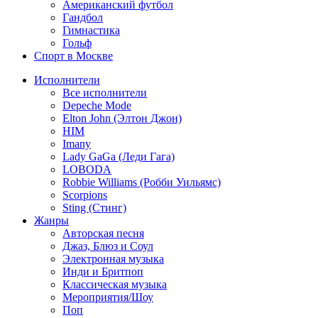
Американский футбол
Гандбол
Гимнастика
Гольф
Спорт в Москве
Исполнители
Все исполнители
Depeche Mode
Elton John (Элтон Джон)
HIM
Imany
Lady GaGa (Леди Гага)
LOBODA
Robbie Williams (Робби Уильямс)
Scorpions
Sting (Стинг)
Жанры
Авторская песня
Джаз, Блюз и Соул
Электронная музыка
Инди и Бритпоп
Классическая музыка
Мероприятия/Шоу
Поп