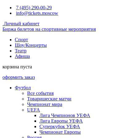
7 (495) 290-00-29
info@tickets.moscow
Личный кабинет
Биржа билетов на спортивные мероприятия
Спорт
Шоу/Концерты
Театр
Афиша
корзина пуста
оформить заказ
Футбол
Все события
Товарищеские матчи
Чемпионат мира
UEFA
Лига Чемпионов УЕФА
Лига Европы УЕФА
Суперкубок УЕФА
Чемпионат Европы
Россия