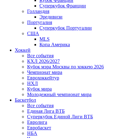
Кубок Франции
Суперкубок Франции
Голландия
Эредивизи
Португалия
Суперкубок Португалии
США
MLS
Копа Америка
Хоккей
Все события
КХЛ 2026/2027
Кубок мэра Москвы по хоккею 2026
Чемпионат мира
Еврохоккейтур
НХЛ
Кубок мира
Молодежный чемпионат мира
Баскетбол
Все события
Единая Лига ВТБ
Суперкубок Единой Лиги ВТБ
Евролига
Евробаскет
НБА