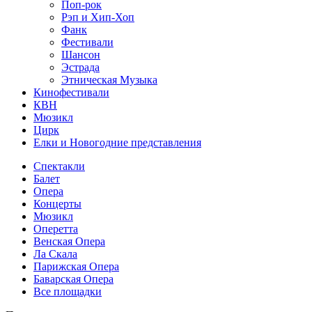
Поп-рок
Рэп и Хип-Хоп
Фанк
Фестивали
Шансон
Эстрада
Этническая Музыка
Кинофестивали
КВН
Мюзикл
Цирк
Елки и Новогодние представления
Спектакли
Балет
Опера
Концерты
Мюзикл
Оперетта
Венская Опера
Ла Скала
Парижская Опера
Баварская Опера
Все площадки