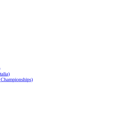
)
alia)
 Championships)