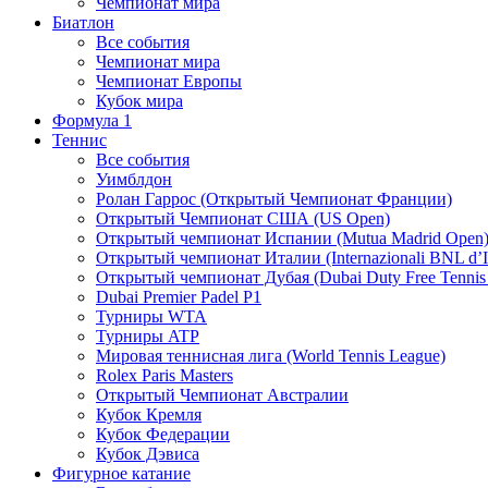
Чемпионат мира
Биатлон
Все события
Чемпионат мира
Чемпионат Европы
Кубок мира
Формула 1
Теннис
Все события
Уимблдон
Ролан Гаррос (Открытый Чемпионат Франции)
Открытый Чемпионат США (US Open)
Открытый чемпионат Испании (Mutua Madrid Open
Открытый чемпионат Италии (Internazionali BNL d’It
Открытый чемпионат Дубая (Dubai Duty Free Tennis
Dubai Premier Padel P1
Турниры WTA
Турниры ATP
Мировая теннисная лига (World Tennis League)
Rolex Paris Masters
Открытый Чемпионат Австралии
Кубок Кремля
Кубок Федерации
Кубок Дэвиса
Фигурное катание