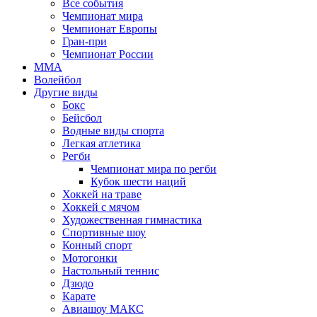
Все события
Чемпионат мира
Чемпионат Европы
Гран-при
Чемпионат России
MMA
Волейбол
Другие виды
Бокс
Бейсбол
Водные виды спорта
Легкая атлетика
Регби
Чемпионат мира по регби
Кубок шести наций
Хоккей на траве
Хоккей с мячом
Художественная гимнастика
Спортивные шоу
Конный спорт
Мотогонки
Настольный теннис
Дзюдо
Карате
Авиашоу МАКС