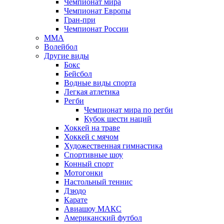
Чемпионат мира
Чемпионат Европы
Гран-при
Чемпионат России
MMA
Волейбол
Другие виды
Бокс
Бейсбол
Водные виды спорта
Легкая атлетика
Регби
Чемпионат мира по регби
Кубок шести наций
Хоккей на траве
Хоккей с мячом
Художественная гимнастика
Спортивные шоу
Конный спорт
Мотогонки
Настольный теннис
Дзюдо
Карате
Авиашоу МАКС
Американский футбол