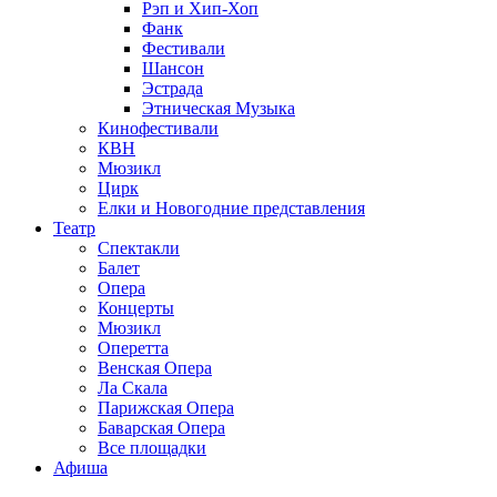
Рэп и Хип-Хоп
Фанк
Фестивали
Шансон
Эстрада
Этническая Музыка
Кинофестивали
КВН
Мюзикл
Цирк
Елки и Новогодние представления
Театр
Спектакли
Балет
Опера
Концерты
Мюзикл
Оперетта
Венская Опера
Ла Скала
Парижская Опера
Баварская Опера
Все площадки
Афиша