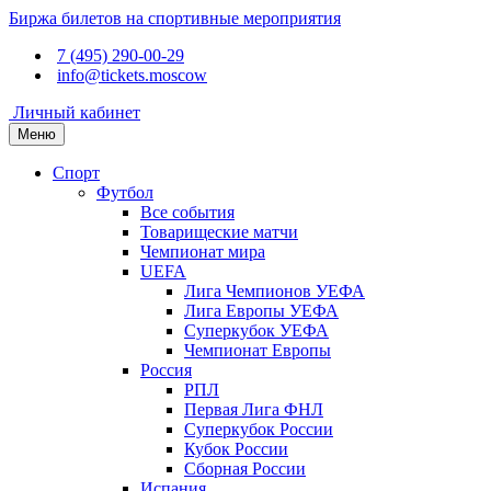
Биржа билетов на спортивные мероприятия
7 (495) 290-00-29
info@tickets.moscow
Личный кабинет
Меню
Спорт
Футбол
Все события
Товарищеские матчи
Чемпионат мира
UEFA
Лига Чемпионов УЕФА
Лига Европы УЕФА
Суперкубок УЕФА
Чемпионат Европы
Россия
РПЛ
Первая Лига ФНЛ
Суперкубок России
Кубок России
Сборная России
Испания