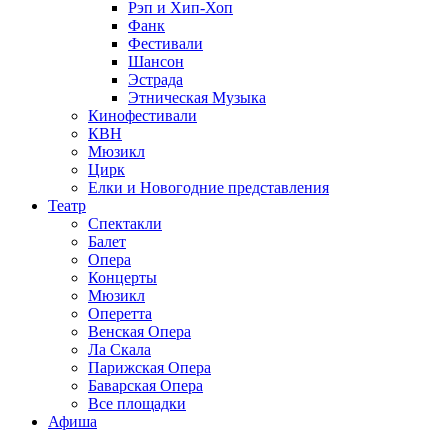
Рэп и Хип-Хоп
Фанк
Фестивали
Шансон
Эстрада
Этническая Музыка
Кинофестивали
КВН
Мюзикл
Цирк
Елки и Новогодние представления
Театр
Спектакли
Балет
Опера
Концерты
Мюзикл
Оперетта
Венская Опера
Ла Скала
Парижская Опера
Баварская Опера
Все площадки
Афиша