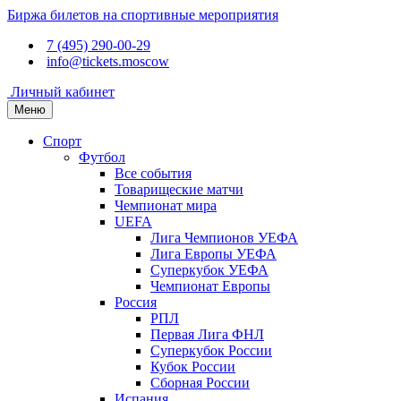
Биржа билетов на спортивные мероприятия
7 (495) 290-00-29
info@tickets.moscow
Личный кабинет
Меню
Спорт
Футбол
Все события
Товарищеские матчи
Чемпионат мира
UEFA
Лига Чемпионов УЕФА
Лига Европы УЕФА
Суперкубок УЕФА
Чемпионат Европы
Россия
РПЛ
Первая Лига ФНЛ
Суперкубок России
Кубок России
Сборная России
Испания