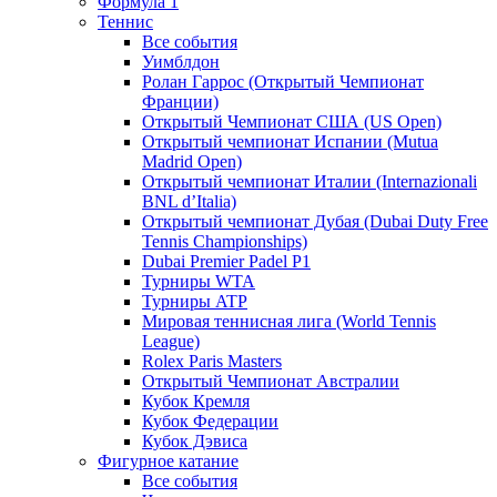
Формула 1
Теннис
Все события
Уимблдон
Ролан Гаррос (Открытый Чемпионат
Франции)
Открытый Чемпионат США (US Open)
Открытый чемпионат Испании (Mutua
Madrid Open)
Открытый чемпионат Италии (Internazionali
BNL d’Italia)
Открытый чемпионат Дубая (Dubai Duty Free
Tennis Championships)
Dubai Premier Padel P1
Турниры WTA
Турниры ATP
Мировая теннисная лига (World Tennis
League)
Rolex Paris Masters
Открытый Чемпионат Австралии
Кубок Кремля
Кубок Федерации
Кубок Дэвиса
Фигурное катание
Все события