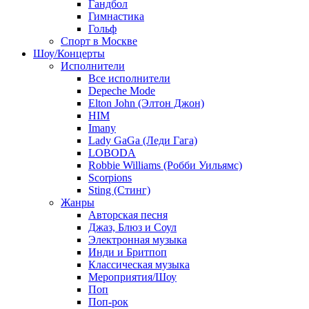
Гандбол
Гимнастика
Гольф
Спорт в Москве
Шоу/Концерты
Исполнители
Все исполнители
Depeche Mode
Elton John (Элтон Джон)
HIM
Imany
Lady GaGa (Леди Гага)
LOBODA
Robbie Williams (Робби Уильямс)
Scorpions
Sting (Стинг)
Жанры
Авторская песня
Джаз, Блюз и Соул
Электронная музыка
Инди и Бритпоп
Классическая музыка
Мероприятия/Шоу
Поп
Поп-рок