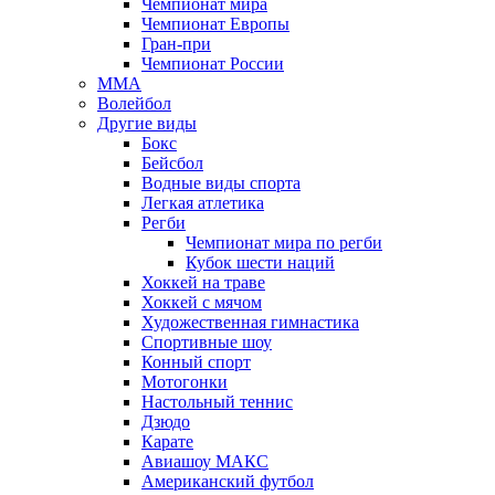
Чемпионат мира
Чемпионат Европы
Гран-при
Чемпионат России
MMA
Волейбол
Другие виды
Бокс
Бейсбол
Водные виды спорта
Легкая атлетика
Регби
Чемпионат мира по регби
Кубок шести наций
Хоккей на траве
Хоккей с мячом
Художественная гимнастика
Спортивные шоу
Конный спорт
Мотогонки
Настольный теннис
Дзюдо
Карате
Авиашоу МАКС
Американский футбол