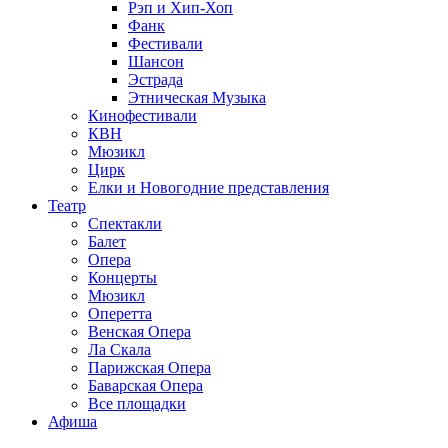
Рэп и Хип-Хоп
Фанк
Фестивали
Шансон
Эстрада
Этническая Музыка
Кинофестивали
КВН
Мюзикл
Цирк
Елки и Новогодние представления
Театр
Спектакли
Балет
Опера
Концерты
Мюзикл
Оперетта
Венская Опера
Ла Скала
Парижская Опера
Баварская Опера
Все площадки
Афиша