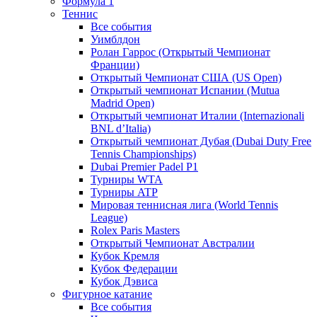
Формула 1
Теннис
Все события
Уимблдон
Ролан Гаррос (Открытый Чемпионат
Франции)
Открытый Чемпионат США (US Open)
Открытый чемпионат Испании (Mutua
Madrid Open)
Открытый чемпионат Италии (Internazionali
BNL d’Italia)
Открытый чемпионат Дубая (Dubai Duty Free
Tennis Championships)
Dubai Premier Padel P1
Турниры WTA
Турниры ATP
Мировая теннисная лига (World Tennis
League)
Rolex Paris Masters
Открытый Чемпионат Австралии
Кубок Кремля
Кубок Федерации
Кубок Дэвиса
Фигурное катание
Все события