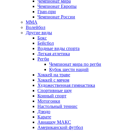
Чемпионат мира
Чемпионат Европы
Гран-при
Чемпионат России
MMA
Волейбол
Другие виды
Бокс
Бейсбол
Водные виды спорта
Легкая атлетика
Регби
Чемпионат мира по регби
Кубок шести наций
Хоккей на траве
Хоккей с мячом
Художественная гимнастика
Спортивные шоу
Конный спорт
Мотогонки
Настольный теннис
Дзюдо
Карате
Авиашоу МАКС
Американский футбол