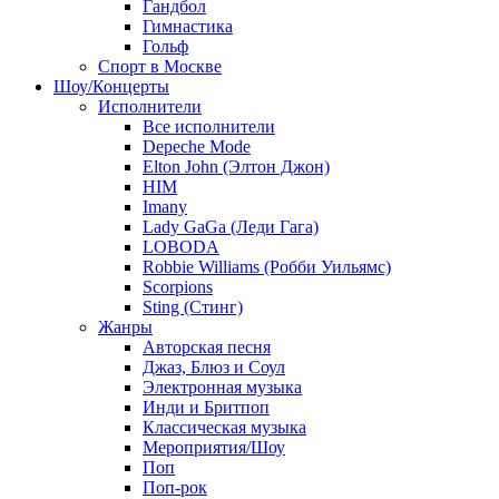
Гандбол
Гимнастика
Гольф
Спорт в Москве
Шоу/Концерты
Исполнители
Все исполнители
Depeche Mode
Elton John (Элтон Джон)
HIM
Imany
Lady GaGa (Леди Гага)
LOBODA
Robbie Williams (Робби Уильямс)
Scorpions
Sting (Стинг)
Жанры
Авторская песня
Джаз, Блюз и Соул
Электронная музыка
Инди и Бритпоп
Классическая музыка
Мероприятия/Шоу
Поп
Поп-рок