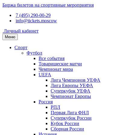
Биржа билетов на спортивные мероприятия
7 (495) 290-00-29
info@tickets.moscow
Личный кабинет
Меню
Спорт
Футбол
Все события
Товарищеские матчи
Чемпионат мира
UEFA
Лига Чемпионов УЕФА
Лига Европы УЕФА
Суперкубок УЕФА
Чемпионат Европы
Россия
РПЛ
Первая Лига ФНЛ
Суперкубок России
Кубок России
Сборная России
Испания