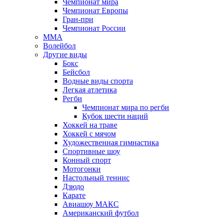
Чемпионат мира
Чемпионат Европы
Гран-при
Чемпионат России
MMA
Волейбол
Другие виды
Бокс
Бейсбол
Водные виды спорта
Легкая атлетика
Регби
Чемпионат мира по регби
Кубок шести наций
Хоккей на траве
Хоккей с мячом
Художественная гимнастика
Спортивные шоу
Конный спорт
Мотогонки
Настольный теннис
Дзюдо
Карате
Авиашоу МАКС
Американский футбол