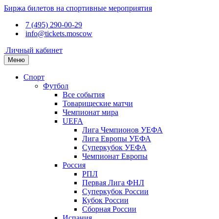
Биржа билетов на спортивные мероприятия
7 (495) 290-00-29
info@tickets.moscow
Личный кабинет
Меню
Спорт
Футбол
Все события
Товарищеские матчи
Чемпионат мира
UEFA
Лига Чемпионов УЕФА
Лига Европы УЕФА
Суперкубок УЕФА
Чемпионат Европы
Россия
РПЛ
Первая Лига ФНЛ
Суперкубок России
Кубок России
Сборная России
Испания