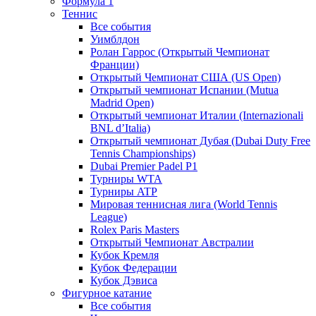
Формула 1
Теннис
Все события
Уимблдон
Ролан Гаррос (Открытый Чемпионат
Франции)
Открытый Чемпионат США (US Open)
Открытый чемпионат Испании (Mutua
Madrid Open)
Открытый чемпионат Италии (Internazionali
BNL d’Italia)
Открытый чемпионат Дубая (Dubai Duty Free
Tennis Championships)
Dubai Premier Padel P1
Турниры WTA
Турниры ATP
Мировая теннисная лига (World Tennis
League)
Rolex Paris Masters
Открытый Чемпионат Австралии
Кубок Кремля
Кубок Федерации
Кубок Дэвиса
Фигурное катание
Все события