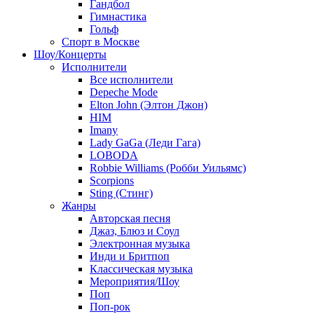
Гандбол
Гимнастика
Гольф
Спорт в Москве
Шоу/Концерты
Исполнители
Все исполнители
Depeche Mode
Elton John (Элтон Джон)
HIM
Imany
Lady GaGa (Леди Гага)
LOBODA
Robbie Williams (Робби Уильямс)
Scorpions
Sting (Стинг)
Жанры
Авторская песня
Джаз, Блюз и Соул
Электронная музыка
Инди и Бритпоп
Классическая музыка
Мероприятия/Шоу
Поп
Поп-рок