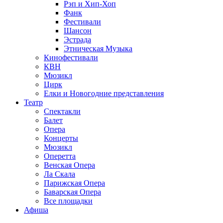
Рэп и Хип-Хоп
Фанк
Фестивали
Шансон
Эстрада
Этническая Музыка
Кинофестивали
КВН
Мюзикл
Цирк
Елки и Новогодние представления
Театр
Спектакли
Балет
Опера
Концерты
Мюзикл
Оперетта
Венская Опера
Ла Скала
Парижская Опера
Баварская Опера
Все площадки
Афиша