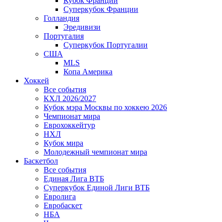
Кубок Франции
Суперкубок Франции
Голландия
Эредивизи
Португалия
Суперкубок Португалии
США
MLS
Копа Америка
Хоккей
Все события
КХЛ 2026/2027
Кубок мэра Москвы по хоккею 2026
Чемпионат мира
Еврохоккейтур
НХЛ
Кубок мира
Молодежный чемпионат мира
Баскетбол
Все события
Единая Лига ВТБ
Суперкубок Единой Лиги ВТБ
Евролига
Евробаскет
НБА