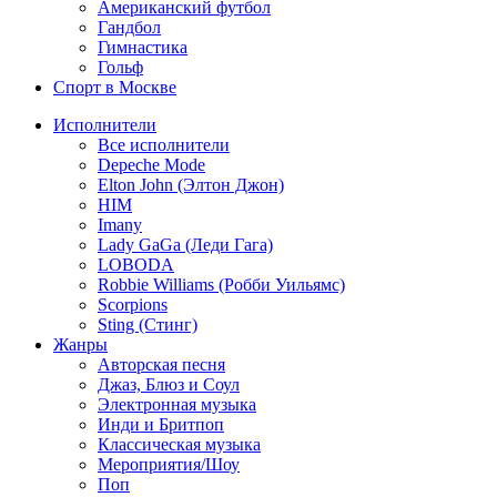
Американский футбол
Гандбол
Гимнастика
Гольф
Спорт в Москве
Исполнители
Все исполнители
Depeche Mode
Elton John (Элтон Джон)
HIM
Imany
Lady GaGa (Леди Гага)
LOBODA
Robbie Williams (Робби Уильямс)
Scorpions
Sting (Стинг)
Жанры
Авторская песня
Джаз, Блюз и Соул
Электронная музыка
Инди и Бритпоп
Классическая музыка
Мероприятия/Шоу
Поп