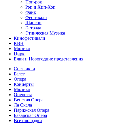
Поп-рок
Рэп и Хип-Хоп
Фанк
Фестивали
Шансон
Эстрада
Этническая Музыка
Кинофестивали
КВН
Мюзикл
Цирк
Елки и Новогодние представления
Спектакли
Балет
Опера
Концерты
Мюзикл
Оперетта
Венская Опера
Ла Скала
Парижская Опера
Баварская Опера
Все площадки