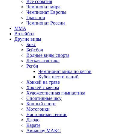
Все события
Чемпионат мира
Чемпионат Европы
Гран-при
Чемпионат России
MMA
Волейбол
Другие виды
Бокс
Бейсбол
Водные виды спорта
Легкая атлетика
Регби
Чемпионат мира по регби
Кубок шести наций
Хоккей на траве
Хоккей с мячом
Художественная гимнастика
Спортивные шоу
Конный спорт
Мотогонки
Настольный теннис
Дзюдо
Карате
Авиашоу МАКС