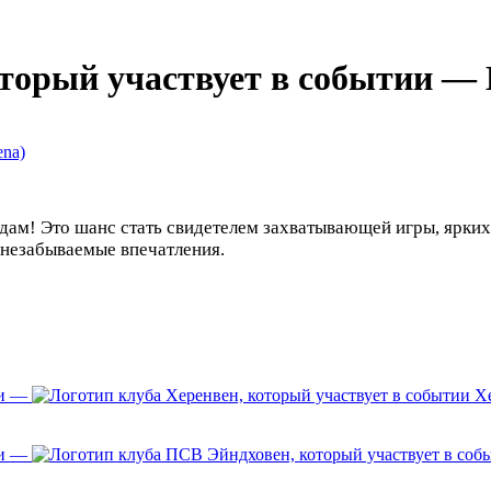
— 
ena)
ам! Это шанс стать свидетелем захватывающей игры, ярких
т незабываемые впечатления.
—
Хе
—