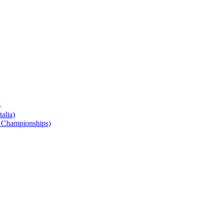
)
alia)
 Championships)