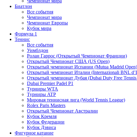
Чемпионат мира
Биатлон
Все события
Чемпионат мира
Чемпионат Европы
Кубок мира
Формула 1
Теннис
Все события
Уимблдон
Ролан Гаррос (Открытый Чемпионат Франции)
Открытый Чемпионат США (US Open)
Открытый чемпионат Испании (Mutua Madrid Open
Открытый чемпионат Италии (Internazionali BNL d’It
Открытый чемпионат Дубая (Dubai Duty Free Tennis
Dubai Premier Padel P1
Турниры WTA
Турниры ATP
Мировая теннисная лига (World Tennis League)
Rolex Paris Masters
Открытый Чемпионат Австралии
Кубок Кремля
Кубок Федерации
Кубок Дэвиса
Фигурное катание