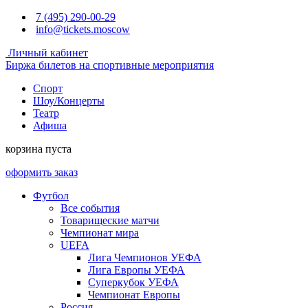
7 (495) 290-00-29
info@tickets.moscow
Личный кабинет
Биржа билетов на спортивные мероприятия
Спорт
Шоу/Концерты
Театр
Афиша
корзина пуста
оформить заказ
Футбол
Все события
Товарищеские матчи
Чемпионат мира
UEFA
Лига Чемпионов УЕФА
Лига Европы УЕФА
Суперкубок УЕФА
Чемпионат Европы
Россия