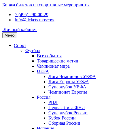
Биржа билетов на спортивные мероприятия
7 (495) 290-00-29
info@tickets.moscow
Личный кабинет
Меню
Спорт
Футбол
Все события
Товарищеские матчи
Чемпионат мира
UEFA
Лига Чемпионов УЕФА
Лига Европы УЕФА
Суперкубок УЕФА
Чемпионат Европы
Россия
РПЛ
Первая Лига ФНЛ
Суперкубок России
Кубок России
Сборная России
Испания