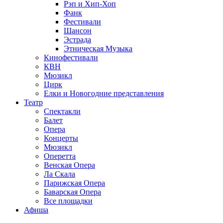
Рэп и Хип-Хоп
Фанк
Фестивали
Шансон
Эстрада
Этническая Музыка
Кинофестивали
КВН
Мюзикл
Цирк
Елки и Новогодние представления
Театр
Спектакли
Балет
Опера
Концерты
Мюзикл
Оперетта
Венская Опера
Ла Скала
Парижская Опера
Баварская Опера
Все площадки
Афиша