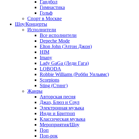
Гандбол
Гимнастика
Гольф
Спорт в Москве
Шоу/Концерты
Исполнители
Все исполнители
Depeche Mode
Elton John (Элтон Джон)
HIM
Imany
Lady GaGa (Леди Гага)
LOBODA
Robbie Williams (Робби Уильямс)
Scorpions
Sting (Стинг)
Жанры
Авторская песня
Джаз, Блюз и Соул
Электронная музыка
Инди и Бритпоп
Классическая музыка
Мероприятия/Шоу
Поп
Поп-рок