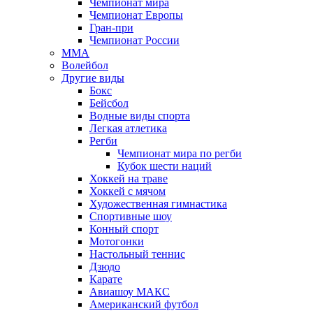
Чемпионат мира
Чемпионат Европы
Гран-при
Чемпионат России
MMA
Волейбол
Другие виды
Бокс
Бейсбол
Водные виды спорта
Легкая атлетика
Регби
Чемпионат мира по регби
Кубок шести наций
Хоккей на траве
Хоккей с мячом
Художественная гимнастика
Спортивные шоу
Конный спорт
Мотогонки
Настольный теннис
Дзюдо
Карате
Авиашоу МАКС
Американский футбол