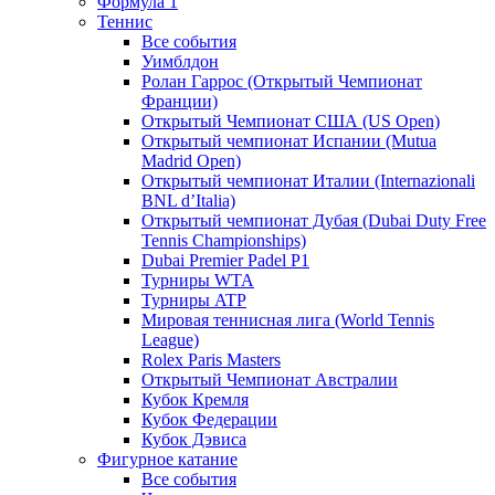
Формула 1
Теннис
Все события
Уимблдон
Ролан Гаррос (Открытый Чемпионат
Франции)
Открытый Чемпионат США (US Open)
Открытый чемпионат Испании (Mutua
Madrid Open)
Открытый чемпионат Италии (Internazionali
BNL d’Italia)
Открытый чемпионат Дубая (Dubai Duty Free
Tennis Championships)
Dubai Premier Padel P1
Турниры WTA
Турниры ATP
Мировая теннисная лига (World Tennis
League)
Rolex Paris Masters
Открытый Чемпионат Австралии
Кубок Кремля
Кубок Федерации
Кубок Дэвиса
Фигурное катание
Все события