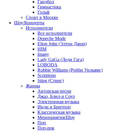
Гандбол
Гимнастика
Гольф
Спорт в Москве
Шоу/Концерты
Исполнители
Все исполнители
Depeche Mode
Elton John (Элтон Джон)
HIM
Imany
Lady GaGa (Леди Гага)
LOBODA
Robbie Williams (Робби Уильямс)
Scorpions
Sting (Стинг)
Жанры
Авторская песня
Джаз, Блюз и Соул
Электронная музыка
Инди и Бритпоп
Классическая музыка
Мероприятия/Шоу
Поп
Поп-рок