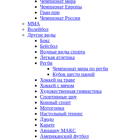
Чемпионат мира
Чемпионат Европы
Гран-при
Чемпионат России
MMA
Волейбол
Другие виды
Бокс
Бейсбол
Водные виды спорта
Легкая атлетика
Регби
Чемпионат мира по регби
Кубок шести наций
Хоккей на траве
Хоккей с мячом
Художественная гимнастика
Спортивные шоу
Конный спорт
Мотогонки
Настольный теннис
Дзюдо
Карате
Авиашоу МАКС
Американский футбол