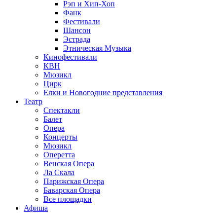
Рэп и Хип-Хоп
Фанк
Фестивали
Шансон
Эстрада
Этническая Музыка
Кинофестивали
КВН
Мюзикл
Цирк
Елки и Новогодние представления
Театр
Спектакли
Балет
Опера
Концерты
Мюзикл
Оперетта
Венская Опера
Ла Скала
Парижская Опера
Баварская Опера
Все площадки
Афиша