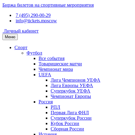
Биржа билетов на спортивные мероприятия
7 (495) 290-00-29
info@tickets.moscow
Личный кабинет
Меню
Спорт
Футбол
Все события
Товарищеские матчи
Чемпионат мира
UEFA
Лига Чемпионов УЕФА
Лига Европы УЕФА
Суперкубок УЕФА
Чемпионат Европы
Россия
РПЛ
Первая Лига ФНЛ
Суперкубок России
Кубок России
Сборная России
Испания