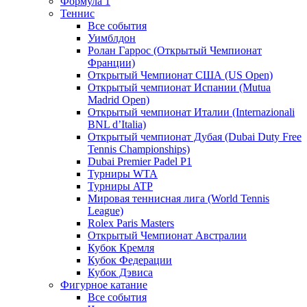
Формула 1
Теннис
Все события
Уимблдон
Ролан Гаррос (Открытый Чемпионат
Франции)
Открытый Чемпионат США (US Open)
Открытый чемпионат Испании (Mutua
Madrid Open)
Открытый чемпионат Италии (Internazionali
BNL d’Italia)
Открытый чемпионат Дубая (Dubai Duty Free
Tennis Championships)
Dubai Premier Padel P1
Турниры WTA
Турниры ATP
Мировая теннисная лига (World Tennis
League)
Rolex Paris Masters
Открытый Чемпионат Австралии
Кубок Кремля
Кубок Федерации
Кубок Дэвиса
Фигурное катание
Все события